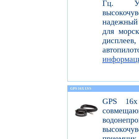
Гц. Уст
высокоч
надежный
для морс
диспле
автопил
информац
GPS 16X LVS
GPS 16x
совме
водонеп
высоко
приемник 