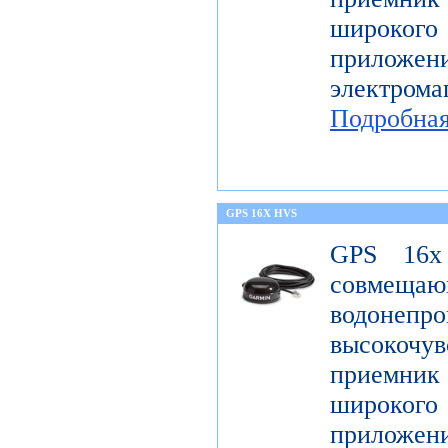
широк
приложен
электро
Подробна
GPS 16X HVS
GPS 16x
совме
водонеп
высоко
приемник 
широк
приложен