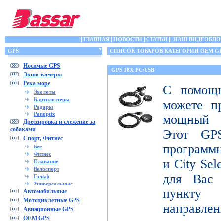
ГЛАВНАЯ
НОВОСТИ
СТАТЬИ
НАШ ВИДЕОБЛО
GPS
СПИСОК ТОВАРОВ КАТЕГОРИИ OEM G
Носимые GPS
GPS 18X PC/USB
Экшн-камеры
Река-море
С помощ
Эхолоты
Картплоттеры
можете п
Радары
Panoptix
мощный 
Дрессировка и слежение за
собаками
Этот GPS
Спорт, Фитнес
программ
Бег
Фитнес
и City Sel
Плавание
Велоспорт
для Вас
Гольф
Универсальные
пункту 
Автомобильные
Мотоциклетные GPS
направлен
Авиационные GPS
OEM GPS