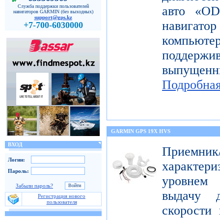
Служба поддержки пользователей
авто «OD
навигаторов GARMIN (без выходных)
support@gps.kz
навигато
+7-700-6030000
компьют
поддерж
выпущен
Подробна
GARMIN GPS 19X HVS
ВХОД
Приемник
Логин:
характе
Пароль:
уровнем 
Забыли пароль?
выдачу д
Регистрация нового
пользователя
скорости 