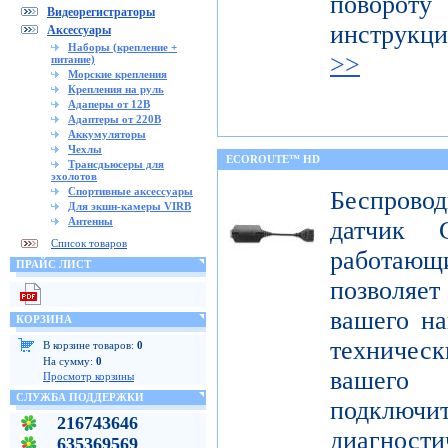
поворот
Видеорегистраторы
инструкц
Аксессуары
Наборы (крепление +
>>
питание)
Морские крепления
Крепления на руль
Адаперы от 12В
Адаптеры от 220В
Аккумуляторы
Чехлы
ECOROUTE™ HD
Трансдьюсеры для
эхолотов
Спортивные аксессуары
Беспров
Для экшн-камеры VIRB
Антенны
датчик 
Список товаров
работаю
ПРАЙС ЛИСТ
позволяе
вашего на
КОРЗИНА
техниче
В корзине товаров:
0
На сумму:
0
вашего 
Просмотр корзины
СЛУЖБА ПОДДЕРЖКИ
подклю
216743646
диагност
635369569