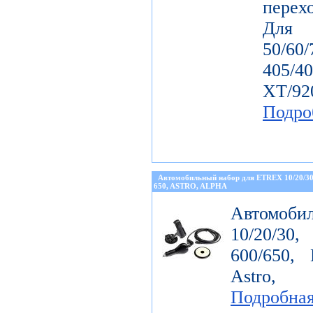
перех
Дл
50/60
405/4
ХТ/92
Подро
Автомобильный набор для ETREX 10/20/3
650, ASTRO, ALPHA
Автомоби
10/20/30
600/650, 
Astro, 
Подробна