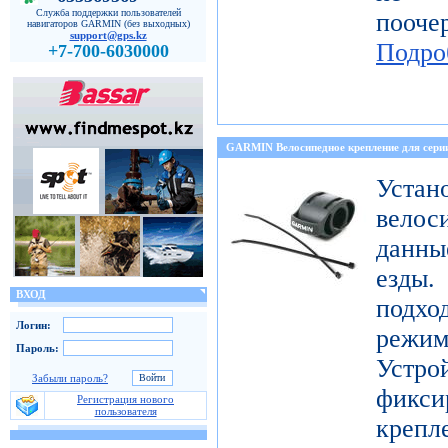
Служба поддержки пользователей
пооч
навигаторов GARMIN (без выходных)
support@gps.kz
Подро
+7-700-6030000
GARMIN Велосипедное крепление для с
Уст
велос
данны
езды
ВХОД
подх
Логин:
режи
Пароль:
Устро
Забыли пароль?
фикси
Регистрация нового
пользователя
креп