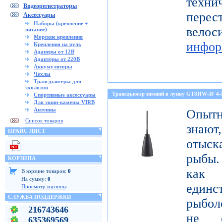
тех
Видеорегистраторы
перес
Аксессуары
Наборы (крепление +
ве
питание)
Морские крепления
инфор
Крепления на руль
Адаперы от 12В
Адаптеры от 220В
Аккумуляторы
Чехлы
Трансдьюсеры для
эхолотов
Трансдьюсер зимний в лунку GT8HW-IF 4
Спортивные аксессуары
Для экшн-камеры VIRB
Антенны
Опытн
Список товаров
знают
ПРАЙС ЛИСТ
отыск
рыбы.
КОРЗИНА
как
В корзине товаров:
0
На сумму:
0
един
Просмотр корзины
СЛУЖБА ПОДДЕРЖКИ
рыбол
216743646
не о
635369569