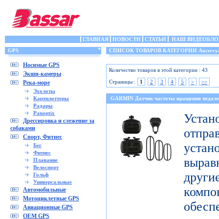
ГЛАВНАЯ
НОВОСТИ
СТАТЬИ
НАШ ВИДЕОБЛО
GPS
СПИСОК ТОВАРОВ КАТЕГОРИИ Аксессу
Носимые GPS
Количество товаров в этой категории : 43
Экшн-камеры
Страницы :
1
2
3
4
5
>
>>
Река-море
Эхолоты
Картплоттеры
GARMIN Датчик частоты вращения педале
Радары
Panoptix
Уст
Дрессировка и слежение за
собаками
отпр
Спорт, Фитнес
уста
Бег
Фитнес
выра
Плавание
Велоспорт
дру
Гольф
Универсальные
комп
Автомобильные
Мотоциклетные GPS
обесп
Авиационные GPS
OEM GPS