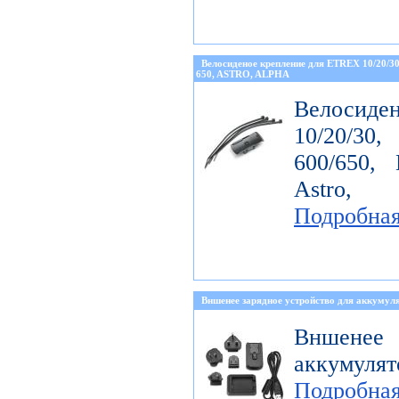
Велосиденое крепление для ETREX 10/20/
650, ASTRO, ALPHA
Велосиде
10/20/30
600/650, 
Astro, 
Подробна
Вншенее зарядное устройство для аккумуля
Вншенее 
аккумулят
Подробна