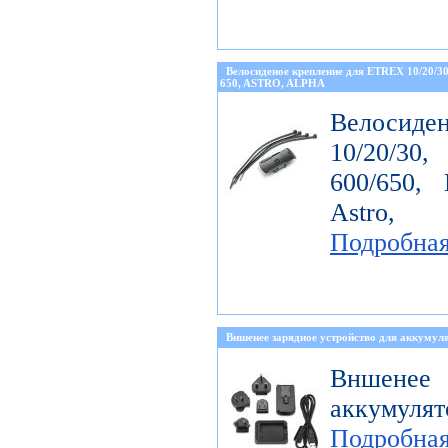
Велосиденое крепление для ETREX 10/20/
650, ASTRO, ALPHA
Велосиде
10/20/30
600/650, 
Astro, 
Подробна
Вншенее зарядное устройство для аккумуля
Вншенее 
аккумулят
Подробна