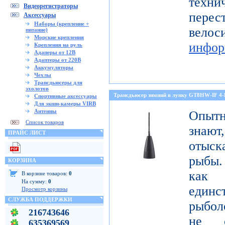
тех
Видеорегистраторы
перес
Аксессуары
Наборы (крепление +
ве
питание)
Морские крепления
инфор
Крепления на руль
Адаперы от 12В
Адаптеры от 220В
Аккумуляторы
Чехлы
Трансдьюсеры для
эхолотов
Трансдьюсер зимний в лунку GT8HW-IF 4
Спортивные аксессуары
Для экшн-камеры VIRB
Антенны
Опытн
Список товаров
знают
ПРАЙС ЛИСТ
отыск
рыбы.
КОРЗИНА
как
В корзине товаров:
0
На сумму:
0
един
Просмотр корзины
СЛУЖБА ПОДДЕРЖКИ
рыбол
216743646
не о
635369569