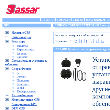
ГЛАВНАЯ
НОВОСТИ
СТАТЬИ
НАШ ВИДЕОБЛО
GPS
СПИСОК ТОВАРОВ КАТЕГОРИИ Аксессу
Носимые GPS
Количество товаров в этой категории : 43
Экшн-камеры
Страницы :
1
2
3
4
5
>
>>
Река-море
Эхолоты
Картплоттеры
GARMIN Датчик частоты вращения педале
Радары
Panoptix
Уст
Дрессировка и слежение за
собаками
отпр
Спорт, Фитнес
уста
Бег
Фитнес
выра
Плавание
Велоспорт
дру
Гольф
Универсальные
комп
Автомобильные
Мотоциклетные GPS
обесп
Авиационные GPS
OEM GPS