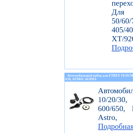
перех
Дл
50/60
405/4
ХТ/92
Подро
Автомобильный набор для ETREX 10/20/3
650, ASTRO, ALPHA
Автомоби
10/20/30
600/650, 
Astro, 
Подробна