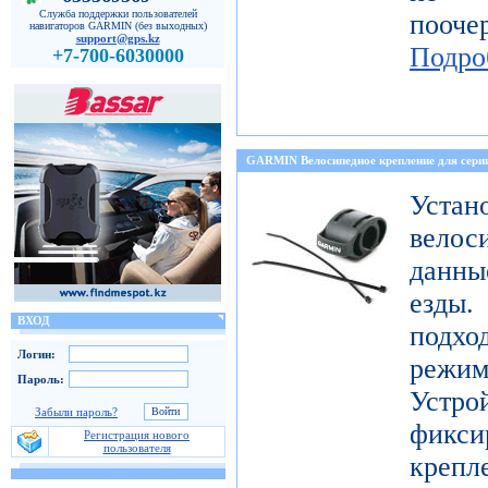
Служба поддержки пользователей
пооч
навигаторов GARMIN (без выходных)
support@gps.kz
Подро
+7-700-6030000
GARMIN Велосипедное крепление для с
Уст
велос
данны
езды
ВХОД
подх
Логин:
режи
Пароль:
Устро
Забыли пароль?
фикси
Регистрация нового
пользователя
креп