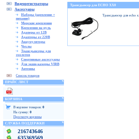
Видеорегистраторы
Трансдьюсер для ECHO XX0
Аксессуары
Наборы (крепление +
Трансдьюсер для echo 
питание)
Морские крепления
Крепления на руль
Адаперы от 12В
Адаптеры от 220В
Аккумуляторы
Чехлы
Трансдьюсеры для
эхолотов
Спортивные аксессуары
Для экшн-камеры VIRB
Антенны
Список товаров
ПРАЙС ЛИСТ
КОРЗИНА
В корзине товаров:
0
На сумму:
0
Просмотр корзины
СЛУЖБА ПОДДЕРЖКИ
216743646
635369569