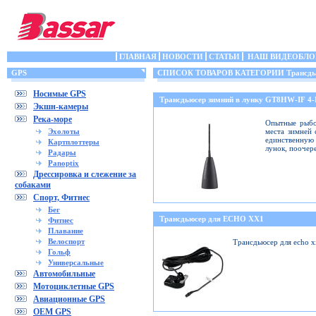
ГЛАВНАЯ
НОВОСТИ
СТАТЬИ
НАШ ВИДЕОБЛО
GPS
СПИСОК ТОВАРОВ КАТЕГОРИИ Трансдьюс
Носимые GPS
Трансдьюсер зимний в лунку GT8HW-IF 4
Экшн-камеры
Река-море
Опытные рыбо
Эхолоты
места зимней 
единственную 
Картплоттеры
лунок, поочер
Радары
Panoptix
Дрессировка и слежение за
собаками
Спорт, Фитнес
Бег
Трансдьюсер для ECHO XX1
Фитнес
Плавание
Велоспорт
Трансдьюсер для echo 
Гольф
Универсальные
Автомобильные
Мотоциклетные GPS
Авиационные GPS
OEM GPS