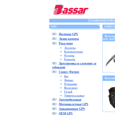
ГЛАВНАЯ
НОВО
GPS
СПИСОК 
Носимые GPS
Велоси
Экшн-камеры
650, AS
Река-море
Эхолоты
Картплоттеры
Радары
Panoptix
Дрессировка и слежение за
собаками
Спорт, Фитнес
Бег
Велоси
Фитнес
Плавание
Велоспорт
Гольф
Универсальные
Автомобильные
Мотоциклетные GPS
Авиационные GPS
OEM GPS