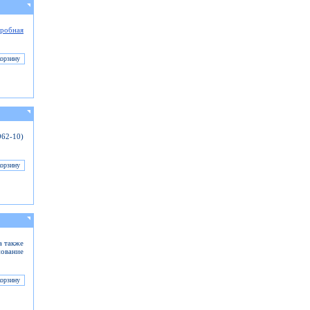
робная
962-10)
а также
нование