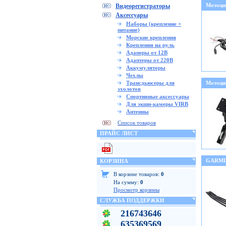
Мотоци
Видеорегистраторы
Аксессуары
Наборы (крепление +
питание)
Морские крепления
Крепления на руль
Адаперы от 12В
Адаптеры от 220В
Аккумуляторы
Чехлы
Трансдьюсеры для
Мотоци
эхолотов
Спортивные аксессуары
Для экшн-камеры VIRB
Антенны
Список товаров
ПРАЙС ЛИСТ
GARMI
КОРЗИНА
В корзине товаров:
0
На сумму:
0
Просмотр корзины
СЛУЖБА ПОДДЕРЖКИ
216743646
635369569