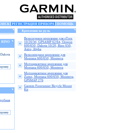
ОИСК
РЕГИСТРАЦИЯ ПРИБОРА
ПОМОЩЬ
Крепления на руль
Велосиденое крепление для eTrex
, RINO
10/20/30, GPSAMP 62/64, Oregon
600/650, Dakota 10/20, Rino 650,
Astro, Alpha
 Dakota
Велосипедное крепление для
Montana 600/650, Monterra
Мотоциклетное крепление для
Montana 600/650, Monterra
Мотоциклетное крепление для
Zumo, Montana 600/650, Monterra,
GPSMAP 276
Garmin Forerunner Bicycle Mount
Kit
робная