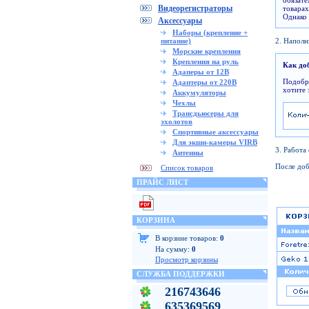
обязат
Видеорегистраторы
товарах
Однако 
Аксессуары
Наборы (крепление +
питание)
2. Напол
Морские крепления
Крепления на руль
Как до
Адаперы от 12В
Подобра
Адаптеры от 220В
хотите 
Аккумуляторы
Чехлы
Трансдьюсеры для
эхолотов
Спортивные аксессуары
Для экшн-камеры VIRB
3. Работа
Антенны
После доб
Список товаров
ПРАЙС ЛИСТ
КОРЗИНА
В корзине товаров:
0
На сумму:
0
Просмотр корзины
СЛУЖБА ПОДДЕРЖКИ
216743646
635369569