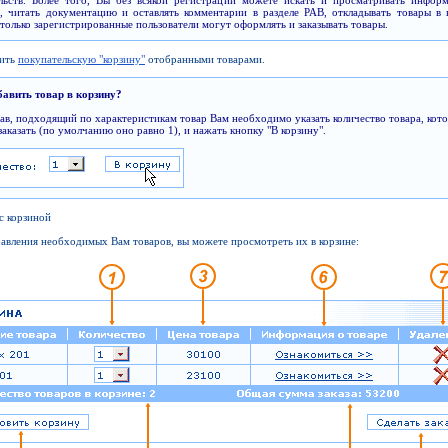
ельств. Более того, Вы без всякой регистрации можете искать и просматривать инфор
, читать документацию и оставлять комментарии в разделе PAB, откладывать товары в 
только зарегистрированные пользователи могут оформлять и заказывать товары.
нить
покупательскую "корзину"
отобранными товарами.
бавить товар в корзину?
в, подходящий по характеристикам товар Вам необходимо указать количество товара, кот
заказать (по умолчанию оно равно 1), и нажать кнопку "В корзину".
 с корзиной
авления необходимых Вам товаров, вы можете просмотреть их в корзине: