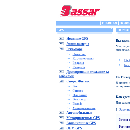
ГЛАВНАЯ
НОВО
GPS
ПОМО
Носимые GPS
Вы здесь
Экшн-камеры
Мы рады п
Река-море
аксессуар
Эхолоты
Картплоттеры
Об 
Радары
Как 
Panoptix
Дрессировка и слежение за
собаками
Об Инте
Спорт, Фитнес
В нашем 
Бег
ассортиме
Фитнес
Плавание
Как сдел
Велоспорт
Для заказ
Гольф
Универсальные
1.
Зареги
Автомобильные
Мотоциклетные GPS
Зачем 
Авиационные GPS
Регист
OEM GPS