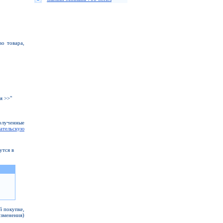
о товара,
я >>"
полученные
ательскую
утся в
й покупке,
изменения)