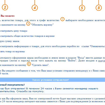
е Вы можете:
ь количество товара, для этого в графе количество
выбираете необходимое количеств
о нажимаете на кнопку
"Обновить корзину"
осматривать цену товара
осматривать общее количество товаров в корзине
щую сумму заказа
осматривать информацию о товаре, для этого необходимо перейти по ссылке "Ознакомитьс
алять товар из корзины
ательного оформления заказа необходимо в левом меню в разделе "Вход" ввести данные 
страции (логин и пароль) после чего нажать на кнопку "Войти". Далее входим в
покуп
и нажимаете на кнопку
"Сделать заказ".
о Вы увидите сообщение о том, что Ваш заказ успешно отправлен менеджеру и с Вами свяж
4 часов.
о как Вы оформили заказ, Вам по электронной почте будет выслано уведомление о сделанно
ие 24 часов менеджер интернет-магазина свяжется с Вами для подтверждения (и возможно 