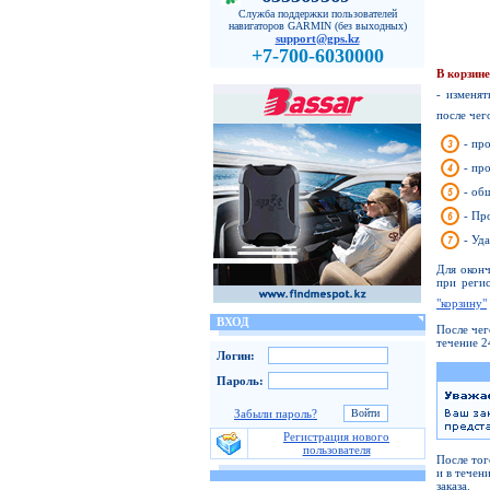
Служба поддержки пользователей
навигаторов GARMIN (без выходных)
support@gps.kz
+7-700-6030000
В корзин
- изменят
после чег
- пр
- пр
- об
- Пр
- Уд
Для оконч
при реги
"корзину"
ВХОД
После чег
течение 2
Логин:
Пароль:
Забыли пароль?
Регистрация нового
пользователя
После тог
и в течен
заказа.