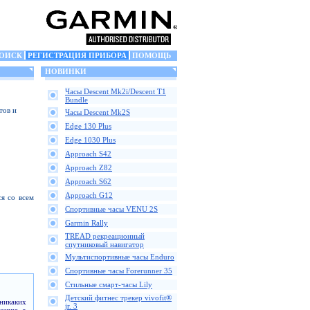
ОИСК
РЕГИСТРАЦИЯ ПРИБОРА
ПОМОЩЬ
НОВИНКИ
Часы Descent Mk2i/Descent T1
Bundle
тов и
Часы Descent Mk2S
Edge 130 Plus
Edge 1030 Plus
Approach S42
Approach Z82
Approach S62
Approach G12
я со всем
Спортивные часы VENU 2S
Garmin Rally
TREAD рекреационный
спутниковый навигатор
Мультиспортивные часы Enduro
Спортивные часы Forerunner 35
Стильные смарт-часы Lily
Детский фитнес трекер vivofit®
никаких
jr. 3