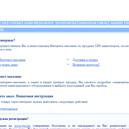
СТИ
СТАТЬИ
НАШ ВИДЕОБЛОГ
КОНТАКТЫ
ОБРАТНАЯ СВЯЗЬ
АКЦИИ
П
ЩЬ
 впервые?
риветствовать Вас в казахстанском Интернет-магазине по продаже GPS навигаторов, эхоло
ов к ним.
Интернет-магазине
Доставка и оплата
сделать заказ
Возникли вопросы?
рнет-магазине
интернет-магазине, а также в наших центрах продаж, Вы сможете подробно ознакомитьс
нтом навигационного оборудования и выбрать подходящий для Вас прибор.
ать заказ. Пошаговая инструкция
а товара через интернет нужно выполнить следующие действия:
стрироваться
.
нужна регистрация?
рация на
www.gps.kz
совершенно бесплатна и не накладывает на Вас решительно 