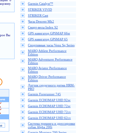
мацию о
корзину.
Garmin Catalyst™
STRIKER VIVID
STRIKER Cast
Часы Descent Mk2
Смарт-весы Index S2
GPS навигатор GPSMAP 66sr
орое Вы
GPS навигатор GPSMAP 65
Спортивные часы Venu Sq Series
MARQ Athlete Performance
Edition
MARQ Adventurer Performance
Edition
MARQ Aviator Performance
Edition
MARQ Driver Performance
Edition
Датчик сердечного ритма HRM-
PRO
Garmin Forerunner 745
Garmin ECHOMAP UHD 92sv
Garmin ECHOMAP UHD 72sv
Garmin ECHOMAP UHD 72cv
Garmin ECHOMAP UHD 62cv
Cистема трекинга и дрессировки
собак Alpha 200i
Garmin Montana 700 Series