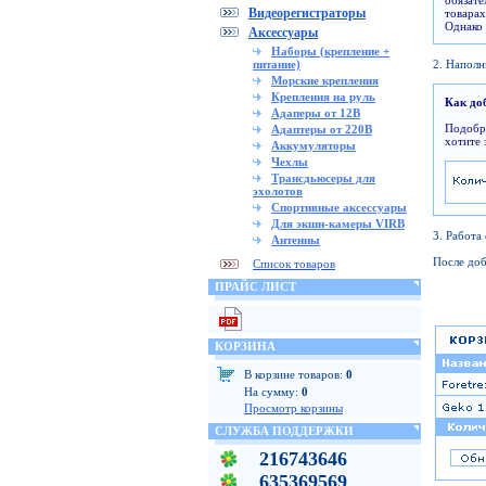
обязат
Видеорегистраторы
товарах
Однако 
Аксессуары
Наборы (крепление +
питание)
2. Напол
Морские крепления
Крепления на руль
Как до
Адаперы от 12В
Подобра
Адаптеры от 220В
хотите 
Аккумуляторы
Чехлы
Трансдьюсеры для
эхолотов
Спортивные аксессуары
Для экшн-камеры VIRB
3. Работа
Антенны
После доб
Список товаров
ПРАЙС ЛИСТ
КОРЗИНА
В корзине товаров:
0
На сумму:
0
Просмотр корзины
СЛУЖБА ПОДДЕРЖКИ
216743646
635369569