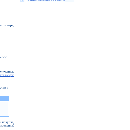
о товара,
я >>"
полученные
ательскую
утся в
й покупке,
изменения)