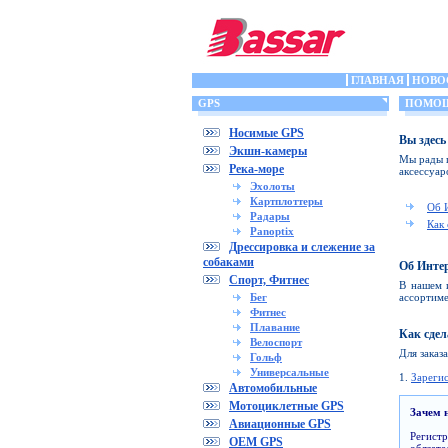
ГЛАВНАЯ
НОВО
GPS
ПОМО
Носимые GPS
Вы здесь
Экшн-камеры
Мы рады п
Река-море
аксессуар
Эхолоты
Картплоттеры
Об 
Радары
Как 
Panoptix
Дрессировка и слежение за
собаками
Об Инте
Спорт, Фитнес
В нашем 
Бег
ассортиме
Фитнес
Плавание
Как сдел
Велоспорт
Для заказ
Гольф
Универсальные
1.
Зареги
Автомобильные
Мотоциклетные GPS
Зачем 
Авиационные GPS
Регист
OEM GPS