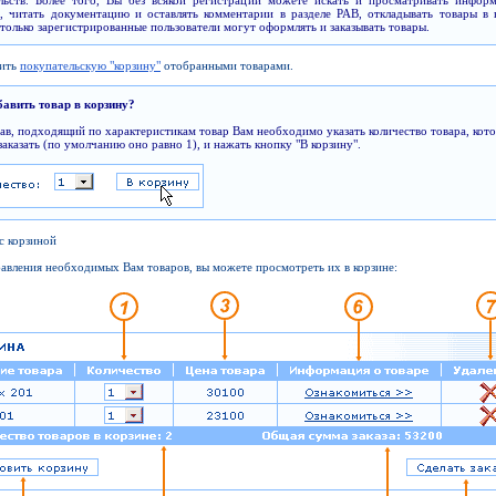
ельств. Более того, Вы без всякой регистрации можете искать и просматривать инфор
, читать документацию и оставлять комментарии в разделе PAB, откладывать товары в 
только зарегистрированные пользователи могут оформлять и заказывать товары.
нить
покупательскую "корзину"
отобранными товарами.
бавить товар в корзину?
в, подходящий по характеристикам товар Вам необходимо указать количество товара, кот
заказать (по умолчанию оно равно 1), и нажать кнопку "В корзину".
 с корзиной
авления необходимых Вам товаров, вы можете просмотреть их в корзине: