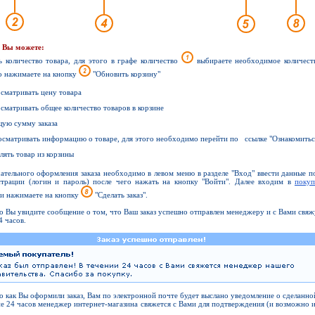
е Вы можете:
ь количество товара, для этого в графе количество
выбираете необходимое количеств
о нажимаете на кнопку
"Обновить корзину"
осматривать цену товара
осматривать общее количество товаров в корзине
щую сумму заказа
осматривать информацию о товаре, для этого необходимо перейти по ссылке "Ознакомитьс
алять товар из корзины
ательного оформления заказа необходимо в левом меню в разделе "Вход" ввести данные 
страции (логин и пароль) после чего нажать на кнопку "Войти". Далее входим в
покуп
и нажимаете на кнопку
"Сделать заказ".
о Вы увидите сообщение о том, что Ваш заказ успешно отправлен менеджеру и с Вами свяж
4 часов.
о как Вы оформили заказ, Вам по электронной почте будет выслано уведомление о сделанно
ие 24 часов менеджер интернет-магазина свяжется с Вами для подтверждения (и возможно 