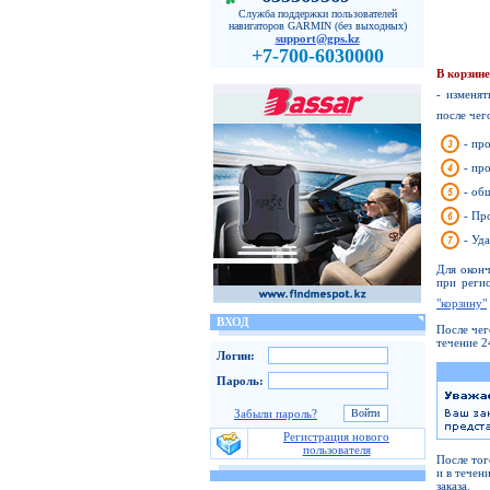
Служба поддержки пользователей
навигаторов GARMIN (без выходных)
support@gps.kz
+7-700-6030000
В корзин
- изменят
после чег
- пр
- пр
- об
- Пр
- Уд
Для оконч
при реги
"корзину"
ВХОД
После чег
течение 2
Логин:
Пароль:
Забыли пароль?
Регистрация нового
пользователя
После тог
и в течен
заказа.