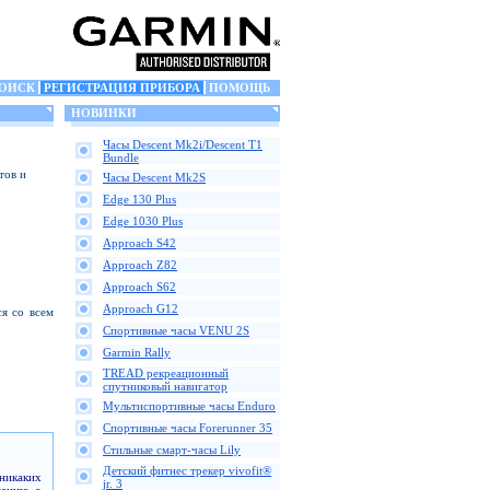
ОИСК
РЕГИСТРАЦИЯ ПРИБОРА
ПОМОЩЬ
НОВИНКИ
Часы Descent Mk2i/Descent T1
Bundle
тов и
Часы Descent Mk2S
Edge 130 Plus
Edge 1030 Plus
Approach S42
Approach Z82
Approach S62
Approach G12
я со всем
Спортивные часы VENU 2S
Garmin Rally
TREAD рекреационный
спутниковый навигатор
Мультиспортивные часы Enduro
Спортивные часы Forerunner 35
Стильные смарт-часы Lily
Детский фитнес трекер vivofit®
никаких
jr. 3