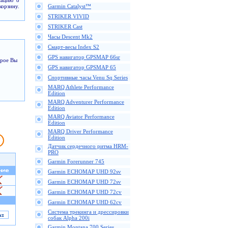
мацию о
корзину.
Garmin Catalyst™
STRIKER VIVID
STRIKER Cast
Часы Descent Mk2
Смарт-весы Index S2
GPS навигатор GPSMAP 66sr
орое Вы
GPS навигатор GPSMAP 65
Спортивные часы Venu Sq Series
MARQ Athlete Performance
Edition
MARQ Adventurer Performance
Edition
MARQ Aviator Performance
Edition
MARQ Driver Performance
Edition
Датчик сердечного ритма HRM-
PRO
Garmin Forerunner 745
Garmin ECHOMAP UHD 92sv
Garmin ECHOMAP UHD 72sv
Garmin ECHOMAP UHD 72cv
Garmin ECHOMAP UHD 62cv
Cистема трекинга и дрессировки
собак Alpha 200i
Garmin Montana 700 Series