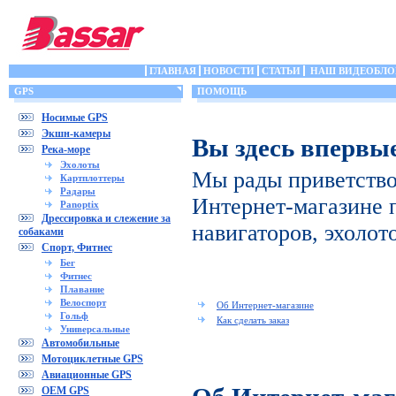
ГЛАВНАЯ
НОВОСТИ
СТАТЬИ
НАШ ВИДЕОБЛО
GPS
ПОМОЩЬ
Носимые GPS
Экшн-камеры
Вы здесь впервы
Река-море
Эхолоты
Мы рады приветство
Картплоттеры
Радары
Интернет-магазине 
Panoptix
Дрессировка и слежение за
навигаторов, эхолот
собаками
Спорт, Фитнес
Бег
Фитнес
Плавание
Велоспорт
Об Интернет-магазине
Гольф
Как сделать заказ
Универсальные
Автомобильные
Мотоциклетные GPS
Авиационные GPS
OEM GPS