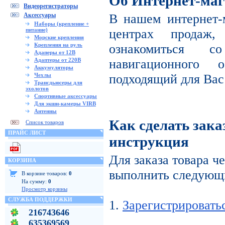
Об Интернет-маг
Видеорегистраторы
Аксессуары
В нашем интернет-
Наборы (крепление +
питание)
центрах продаж
Морские крепления
Крепления на руль
ознакомиться с
Адаперы от 12В
Адаптеры от 220В
навигационного 
Аккумуляторы
Чехлы
подходящий для Вас
Трансдьюсеры для
эхолотов
Спортивные аксессуары
Для экшн-камеры VIRB
Антенны
Как сделать зака
Список товаров
ПРАЙС ЛИСТ
инструкция
Для заказа товара ч
КОРЗИНА
выполнить следующи
В корзине товаров:
0
На сумму:
0
Просмотр корзины
СЛУЖБА ПОДДЕРЖКИ
1.
Зарегистрировать
216743646
635369569