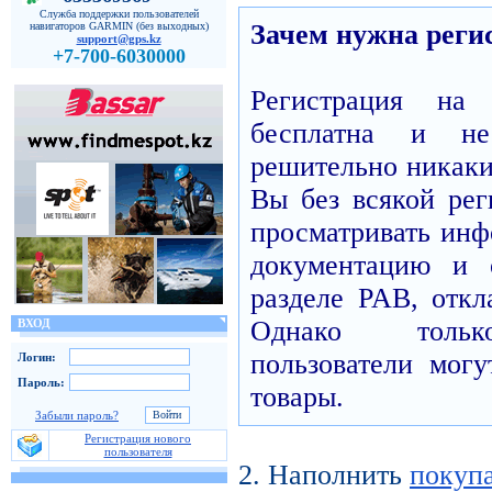
Служба поддержки пользователей
Зачем нужна реги
навигаторов GARMIN (без выходных)
support@gps.kz
+7-700-6030000
Регистрация н
бесплатна и н
решительно никаких
Вы без всякой рег
просматривать инф
документацию и 
разделе PAB, откл
Однако только
ВХОД
пользователи могу
Логин:
Пароль:
товары.
Забыли пароль?
Регистрация нового
пользователя
2. Наполнить
покуп