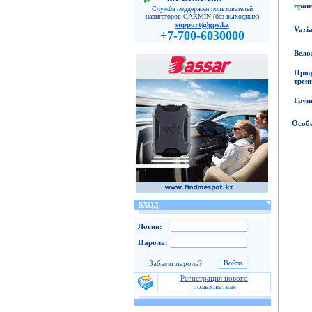
прои
Служба поддержки пользователей
навигаторов GARMIN (без выходных)
support@gps.kz
Vari
+7-700-6030000
Вело
Прод
трен
Груп
Особ
ВХОД
Логин:
Пароль:
Забыли пароль?
Регистрация нового
пользователя