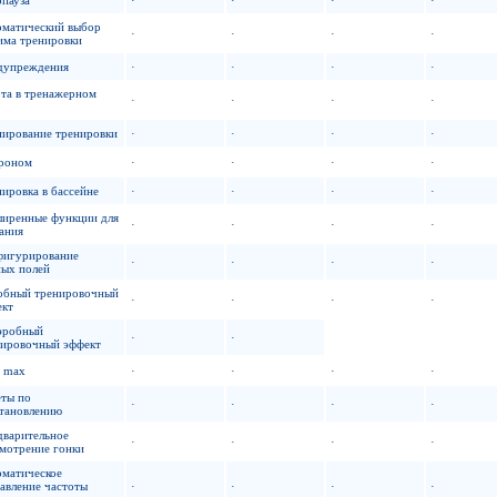
оматический выбор
·
·
·
·
има тренировки
дупреждения
·
·
·
·
та в тренажерном
·
·
·
·
нирование тренировки
·
·
·
·
роном
·
·
·
·
ировка в бассейне
·
·
·
·
ширенные функции для
·
·
·
·
ания
фигурирование
·
·
·
·
ных полей
обный тренировочный
·
·
·
·
ект
эробный
·
·
нировочный эффект
 max
·
·
·
·
еты по
·
·
·
·
становлению
дварительное
·
·
·
·
мотрение гонки
оматическое
авление частоты
·
·
·
·