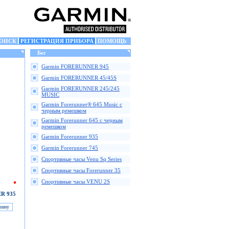
ОИСК
РЕГИСТРАЦИЯ ПРИБОРА
ПОМОЩЬ
Бег
Garmin FORERUNNER 945
Garmin FORERUNNER 45/45S
Garmin FORERUNNER 245/245
MUSIC
Garmin Forerunner® 645 Music с
черным ремешком
Garmin Forerunner 645 с черным
ремешком
Garmin Forerunner 935
Garmin Forerunner 745
Спортивные часы Venu Sq Series
Спортивные часы Forerunner 35
Спортивные часы VENU 2S
R 935