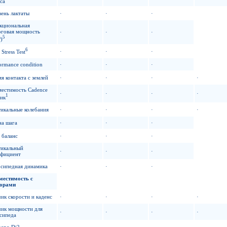
са
ень лактаты
·
·
·
кциональная
оговая мощность
·
·
·
5
)
6
·
·
·
Stress Test
ormance condition
·
·
·
я контакта с землей
·
·
·
·
местимость Cadence
·
·
·
·
1
ик
икальные колебания
·
·
·
·
на шага
·
·
·
 баланс
·
·
·
тикальный
·
·
·
ффициент
осипедная динамика
·
·
·
местимость с
сорами
ик скорости и каденс
·
·
·
·
чик мощности для
·
·
·
·
сипеда
mano Di2
·
·
·
·