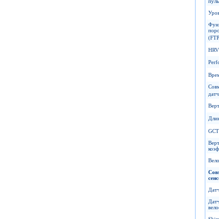
пуль
Уров
Фун
пор
(FTP
HRV 
Perf
Врем
Сов
датч
Верт
Дли
GCT
Вер
коэ
Вел
Сов
сен
Датч
Дат
вело
Shi