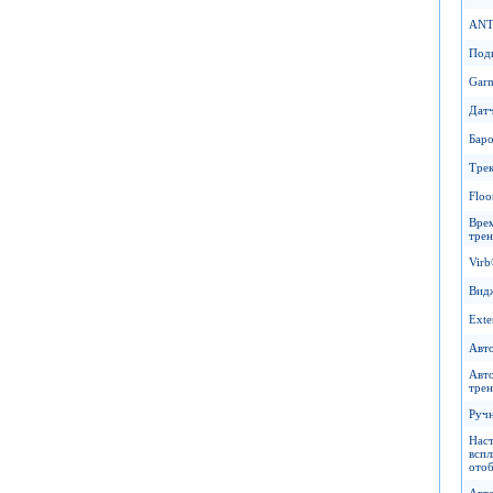
ANT
Под
Garm
Датч
Баро
Трек
Floo
Вре
тре
Virb
Вид
Exte
Авт
Авто
трен
Руч
Нас
всп
ото
Авто