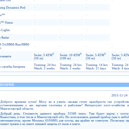
ing Dynamics Pod
·
·
·
pe™
·
·
·
a™ Vision
·
·
·
a Lights
·
·
·
a Radar
·
·
·
-Tri/HRM-Run/HRM-
·
·
·
·
m
4
4
4
Swim: 5 ATM
Swim: 10 ATM
Swim: 5 ATM
Swim: 5 AT
гозащита
(50 m)
(100 m)
(50 m)
(50 m)
Training: 24 hrs.
Training: 24 hrs.
Training: 14 hrs.
Training: 24 
 службы батареек
Watch: 2 weeks
Watch: 2 weeks
Watch: 11 days
Watch: 4 mo
НТАРИИ
2015-11-24 
Доброго времени суток! Могу ли я узнать сколько стоит приобрести сие устройств
установленными у вас картами охотника и рыболова? Интересуют охот-хозяйства и
Мангистауской области.
Добрый день. Стоимость данного прибора 31500 тенге. Там будут карты с охоту
Казахстана, в том числе и Мангистауской обл. Но использовать данный прибор (как и любо
автонавигатор, кроме Montana 610/680) для охоты, мы крайне не советуем. Поскольку п
пишет треков и не имеет никакой защиты от пыли и влаги.