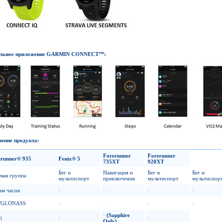
льное приложение GARMIN CONNECT™:
ение продукта
:
Forerunner
Forerunner
erunner® 935
Fenix® 5
735XT
920XT
Бег и
Навигация и
Бег и
Бег и
вая группа
мультиспорт
приключения
мультиспорт
мультиспор
им часов
·
·
·
·
/GLONASS
·
·
·
·
·
(Sapphire
i
·
·
Only)