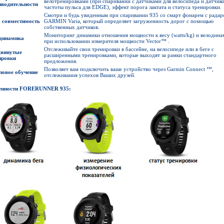
велотренировками (при спаривании с датчиками для велосипеда и датчик
зводительности
частоты пульса для EDGE), эффект порога лактата и статуса тренировки.
Смотри и будь увиденным при спаривании 935 со смарт фонарем с радар
a
совместимость
GARMIN Varia, который определяет загруженность дорог с помощью
собственных датчиков.
Мониторинг динамики отношения мощности к весу (watts/kg) и велодина
динамика
при использовании измерителя мощности Vector™ .
Отслеживайте свои тренировки в бассейне, на велосипеде или в беге с
винутые
расширенными тренировками, которые выходят за рамки стандартного
ировки
предложения.
Позволяет вам подключить ваше устройство через Garmin Connect ™,
повое обучение
отслеживания успехов Ваших друзей.
енности FORERUNNER 935: