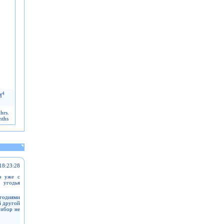
4
M
hrs.
nths
18:23:28
о уже с
 угодья
годиями
й другой
рибор не