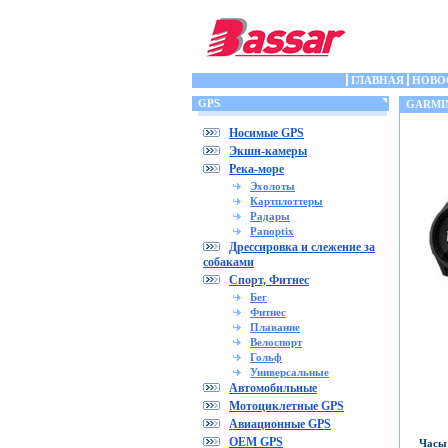
ГЛАВНАЯ
НОВО
GPS
GARMIN
Носимые GPS
Экшн-камеры
Река-море
Эхолоты
Картплоттеры
Радары
Panoptix
Дрессировка и слежение за
собаками
Спорт, Фитнес
Бег
Фитнес
Плавание
Велоспорт
Гольф
Универсальные
Автомобильные
Мотоциклетные GPS
Авиационные GPS
OEM GPS
Часы 