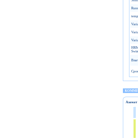
Runn
tem
Vari
Vari
Vari
HRM
Swi
Вла
Срок
КОММЕ
Азамат