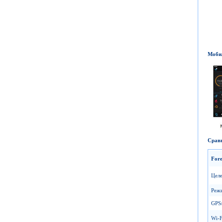
Моби
Сравн
For
Целе
Реж
GPS
Wi-F