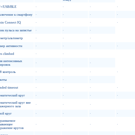
+/USB/BLE
·
·
·
·
ключение к смартфону
·
·
·
·
in Connect IQ
·
·
·
·
ик пульса на запястье
·
·
·
метр/альтиметр
·
·
·
кер активности
·
·
·
·
rs climbed
·
·
мя интенсивных
·
·
·
нировок
® контроль
·
·
·
·
жеты
·
·
·
nded timeout
·
·
·
·
оматический круг
·
·
·
·
матический круг вне
·
·
·
ажерного зала
ной круг
·
·
·
·
траиваемое
лывающее
·
·
·
·
бражение кругов
пауза
·
·
·
·