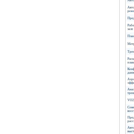
Авт
реж
Пре
Рабо
зале
Пла
Мет
Трен
Рас
плав
Кон
дан
Аэр
эфф
Ана
тре
VO2
Сов
вос
Пре
расс
Авт
выст