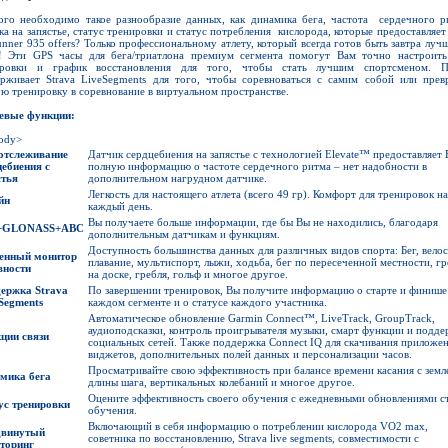
ого необходимо такое разнообразие данных, как динамика бега, частота сердечного р
ка на запястье, статус тренировки и статус потребления кислорода, которые предоставляет
unner 935 offers? Только профессиональному атлету, который всегда готов быть завтра луч
! Эти GPS часы для бега/триатлона премиум сегмента помогут Вам точно настроит
ировки и график восстановления для того, чтобы стать лучшим спортсменом. 
рживает Strava LiveSegments для того, чтобы соревноваться с самим собой или прев
ю тренировку в соревнование в виртуальном пространстве.
евые функции:
ody>
отслеживание
Датчик сердцебиения на запястье с технологией Elevate™ предоставляет
цебиения с
полную информацию о частоте сердечного ритма – нет надобности в
стья
дополнительном нагрудном датчике.
Легкость для настоящего атлета (всего 49 гр). Комфорт для тренировок на
йн
каждый день.
Вы получаете больше информации, где бы Вы не находились, благодаря
+GLONASS+ABC
дополнительным датчикам и функциям.
Доступность большинства данных для различных видов спорта: Бег, велос
енный монитор
плавание, мультиспорт, лыжи, ходьба, бег по пересеченной местности, гр
вности
на доске, гребля, гольф и многое другое.
держка
Strava
По завершении тренировок, Вы получите информацию о старте и финише
 Segments
каждом сегменте и о статусе каждого участника.
Автоматическое обновление Garmin Connect™, LiveTrack, GroupTrack,
аудиоподсказки, контроль проигрывателя музыки, смарт функции и подде
ции связи
социальных сетей. Также поддержка Connect IQ для скачивания приложе
виджетов, дополнительных полей данных и персонализации часов.
Просматривайте свою эффективность при балансе времени касания с земл
мика бега
длины шага, вертикальных колебаний и многое другое.
Оцените эффективность своего обучения с ежедневными обновлениями с
ус тренировки
обучения.
Включающий в себя информацию о потреблении кислорода VO2 max,
винутый
советника по восстановлению, Strava live segments, совместимости с
торинг