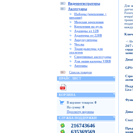
Видеорегистраторы
Для к
Аксессуары
датчи
Forer
Наборы (крепление +
вчера
питание)
трен
Морские крепления
подде
Крепления на руль
кажду
Адаперы от 12В
Ключ
Адаптеры от 220В
Аккумуляторы
< /tb
Чехлы
24/7
Трансдьюсеры для
серд
эхолотов
запя
Спортивные аксессуары
Диза
Для экшн-камеры VIRB
Антенны
GPS
Список товаров
Стро
ПРАЙС ЛИСТ
акти
Под
Live
КОРЗИНА
Функ
В корзине товаров:
0
На сумму:
0
Дина
Просмотр корзины
СЛУЖБА ПОДДЕРЖКИ
Стат
216743646
Прод
635369569
мони