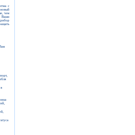
итма с
 новый
ше, чем
ь Ваши
Прибор
ращать
 Вам
порт,
ебля
 в
ржка
ний,
ей,
татуса