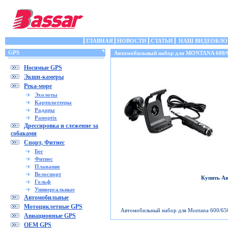
ГЛАВНАЯ
НОВОСТИ
СТАТЬИ
НАШ ВИДЕОБЛО
GPS
Автомобильный набор для MONTANA 600
Носимые GPS
Экшн-камеры
Река-море
Эхолоты
Картплоттеры
Радары
Panoptix
Дрессировка и слежение за
собаками
Спорт, Фитнес
Бег
Фитнес
Плавание
Велоспорт
Купить А
Гольф
Универсальные
Автомобильные
Мотоциклетные GPS
Автомобильный набор для Montana 600/650
Авиационные GPS
OEM GPS