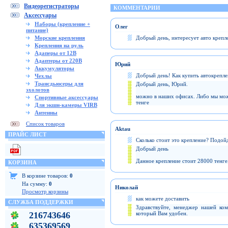
Видеорегистраторы
КОММЕНТАРИИ
Аксессуары
Наборы (крепление +
Олег
питание)
Морские крепления
Добрый день, интересует авто крепле
Крепления на руль
Адаперы от 12В
Адаптеры от 220В
Юрий
Аккумуляторы
Добрый день! Как купить автокрепле
Чехлы
Трансдьюсеры для
Добрый день, Юрий.
эхолотов
можно в наших офисах. Либо мы мож
Спортивные аксессуары
тенге
Для экшн-камеры VIRB
Антенны
Список товаров
Aktau
ПРАЙС ЛИСТ
Сколько стоит это крепление? Подой
Добрый день
Данное крепление стоит 28000 тенге
КОРЗИНА
В корзине товаров:
0
На сумму:
0
Николай
Просмотр корзины
как можете доставить
СЛУЖБА ПОДДЕРЖКИ
Здравствуйте, менеджер нашей ком
216743646
который Вам удобен.
635369569