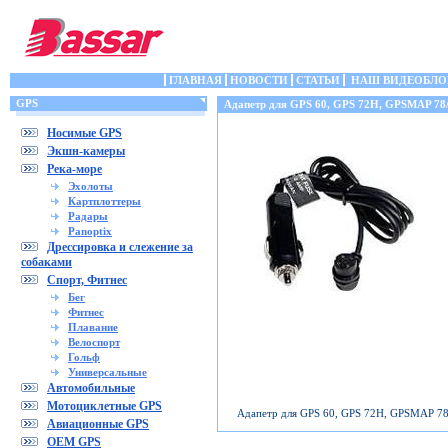
ГЛАВНАЯ
НОВОСТИ
СТАТЬИ
НАШ ВИДЕОБЛО
GPS
Адапетр для GPS 60, GPS 72H, GPSMAP 78
Носимые GPS
Экшн-камеры
Река-море
Эхолоты
Картплоттеры
Радары
Panoptix
Дрессировка и слежение за
собаками
Спорт, Фитнес
Бег
Фитнес
Плавание
Велоспорт
Гольф
Универсальные
Автомобильные
Мотоциклетные GPS
Адапетр для GPS 60, GPS 72H, GPSMAP 78
Авиационные GPS
OEM GPS