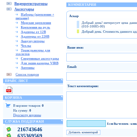
Видеорегистраторы
КОММЕНТАРИИ
Аксессуары
Наборы (крепление +
Аскар
питание)
Морские крепления
Добрый день! интересует цена данн
(010-10085-00)
Крепления на руль
Добрый день. Стоимость данного ада
Адаперы от 12В
Адаптеры от 220В
Аккумуляторы
Чехлы
Ваше имя:
Трансдьюсеры для
эхолотов
Спортивные аксессуары
Для экшн-камеры VIRB
Email:
Антенны
Список товаров
ПРАЙС ЛИСТ
Текст комментария:
КОРЗИНА
В корзине товаров:
0
На сумму:
0
Просмотр корзины
СЛУЖБА ПОДДЕРЖКИ
Я человек!
Если Вы человек - кли
216743646
635369569