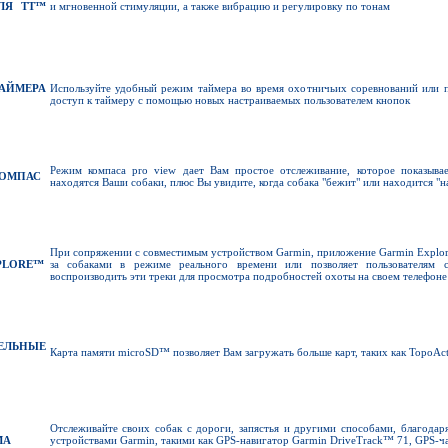
ДЛЯ
TT™
и мгновенной стимуляции, а также вибрацию и регулировку по тонам
АЙМЕРА
Используйте удобный режим таймера во время охотничьих соревнований или 
доступ к таймеру с помощью новых настраиваемых пользователем кнопок
Режим компаса pro view дает Вам простое отслеживание, которое показывае
ОМПАС
находятся Ваши собаки, плюс Вы увидите, когда собака "бежит" или находится "н
При сопряжении с совместимым устройством Garmin, приложение Garmin Explo
PLORE
™
за собаками в режиме реального времени или позволяет пользователям с
воспроизводить эти треки для просмотра подробностей охоты на своем телефоне
ЕЛЬНЫЕ
Карта памяти microSD™ позволяет Вам загружать больше карт, таких как TopoAct
Отслеживайте своих собак с дороги, запястья и другими способами, благодар
МА
устройствами Garmin, такими как GPS-навигатор Garmin DriveTrack™ 71, GPS-час