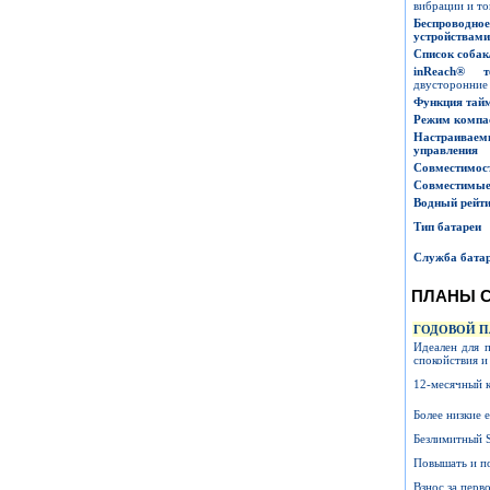
вибрации и то
Беспровод
устройствами
Список собак
inReach
®
т
двусторонние
Функция тай
Режим компа
Настраиваем
управления
Совместимос
Совместимые 
Водный рейти
Тип батареи
Служба бата
ПЛАНЫ 
ГОДОВОЙ П
Идеален для 
спокойствия и
12-месячный к
Более низкие 
Безлимитный 
Повышать и п
Взнос за перв