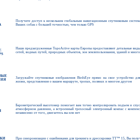
Получите доступ к нескольким глобальным навигационным спутниковым система
А
Ваших собак с большей точностью, чем только GPS
Наши предзагруженные TopoActive карты Европы предоставляют детальные ви
E
сетей, водных путей, природных объектов, зон землепользования, зданий и мног
PS
ВЫЕ
Загружайте спутниковые изображения BirdsEye прямо на свое устройство дл
НИЯ
жизни, представления о вашем маршруте, тропах, полянах и многом другом
Барометрический высотомер помогает вам точно контролировать подъем и спус
атмосферном давлении, а встроенный трехосный электронный компас с компенс
И
независимо от того, двигаетесь вы или нет
ВКИ
При синхронизации с ошейниками для трекинга и дрессировки TT™ 15, Вы полу