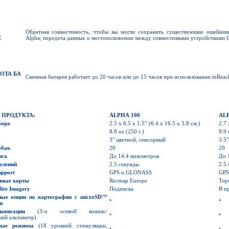
Обратная совместимость, чтобы вы могли сохранить существующие ошейник
E
Alpha; передача данных о местоположении между совместимыми устройствами 
ОТА БА
Сменная батарея работает до 20 часов или до 15 часов при использовании inRea
 ПРОДУКТА
:
ALPHA
100
AL
бора
2.5 x 6.5 x 1.5” (6.4 x 16.5 x 3.8 см.)
2.7 
8.8 oz (250 г.)
9.9 
3" цветной, сенсорный
3.5
обак
20
20
нга
До 14.4 километров
До 
влений
2.5 секунды
2.5
upport
GPS и GLONASS
GPS
нные карты
Recmap Europe
Top
lite
Imagery
Подписка
В п
ные опции по картографии с
microSD
™
•
•
и
навигации
(3-х осевой компас/
•
•
ий альтиметр)
чные режимы
(18 уровней стимуляции,
•
•