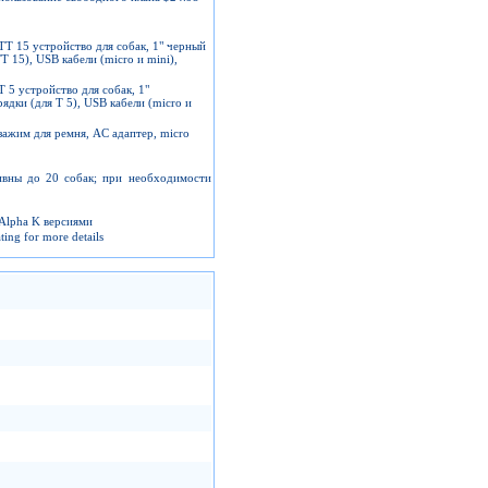
T 15 устройство для собак, 1" черный
 15), USB кабели (micro и mini),
5 устройство для собак, 1"
дки (для T 5), USB кабели (micro и
ажим для ремня, AC адаптер, micro
ивны до 20 собак; при необходимости
 Alpha K версиями
ng for more details