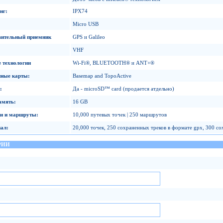
нг
:
IPX74
Micro USB
вительный приемник
GPS и Galileo
VHF
 технологии
Wi-Fi®, BLUETOOTH® и ANT+®
нные карты
:
Basemap and TopoActive
:
Да - microSD™ card (продается атдельно)
амять
:
16 GB
ки и маршруты
:
10,000 путевых точек | 250 маршрутов
нал
:
20,000 точек, 250 сохраненных треков в формате gpx, 300 с
РИИ