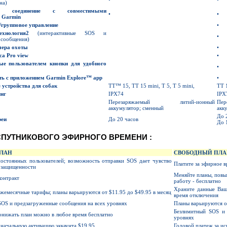
на)
ное соединение с совместимыми
•
•
Garmin
/
групповое управление
•
ехнология
2
(интерактивные SOS и
•
 сообщения)
мера охоты
•
са
Pro view
•
ые пользователем кнопки для удобного
•
ть с приложением
Garmin
Explore
™
app
•
устройства для собак
TT™ 15, TT 15 mini, T 5, T 5 mini,
TT 1
нг
IPX74
IPX
Перезаряжаемый литий-ионный
Пер
аккумулятор; сменный
акк
До 
реи
До 20 часов
До 
СПУТНИКОВОГО ЭФИРНОГО ВРЕМЕНИ
:
ЛАН
СВОБОДНЫЙ ПЛА
постоянных пользователей; возможность отправки SOS дает чувство
Платите за эфирное в
 защищенности
Меняйте планы, повы
онтракт
работу - бесплатно
Храните данные Ваше
ежемесячные тарифы; планы варьируются от $11.95 до $49.95 в месяц
время отключения
SOS и предзагруженные сообщения на всех уровнях
Планы варьируются от
Безлимитный SOS и 
онижать план можно в любое время бесплатно
уровнях
оначальную активацию эккаунта $19.95
Годовой платеж за ис