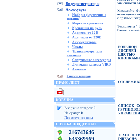
зависимости от
Видеорегистраторы
Аксессуары
Управляйте ф
навигационным
Наборы (крепление +
с прямыми загр
питание)
Морские крепления
2
Технология
i
Крепления на руль
Вашего спокойс
Адаперы от 12В
Адаптеры от 220В
Аккумуляторы
Чехлы
БОЛЬШОЙ
ДИСПЛЕЙ
Трансдьюсеры для
ШЕСТЬЮ
эхолотов
КНОПКАМИ
Спортивные аксессуары
Для экшн-камеры VIRB
Антенны
Список товаров
ОТСЛЕЖИВ
ПРАЙС ЛИСТ
КОРЗИНА
СПИСОК С
В корзине товаров:
0
ГРУППОВО
На сумму:
0
УПРАВЛЕНИ
Просмотр корзины
СЛУЖБА ПОДДЕРЖКИ
216743646
ТЕХНОЛОГ
635369569
INREACH
®