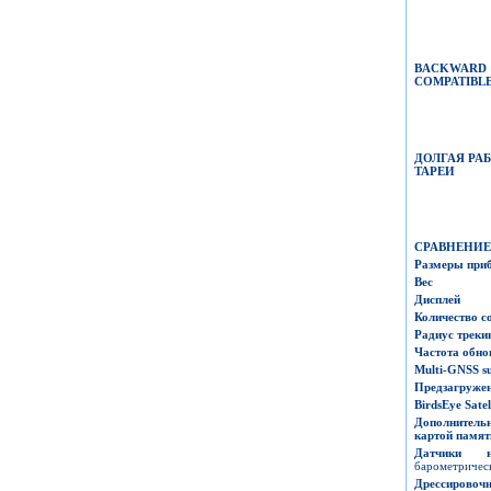
BACKWARD
COMPATIBL
ДОЛГАЯ РАБ
ТАРЕИ
СРАВНЕНИЕ
Размеры при
Вес
Дисплей
Количество с
Радиус треки
Частота обно
Multi-GNSS
s
Предзагруже
BirdsEye
Satel
Дополнитель
картой памят
Датчики 
барометрическ
Дрессирово