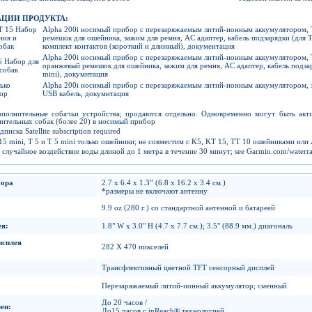
ЦИИ ПРОДУКТА:
TT 15 Набор
Alpha 200i носимый прибор с перезаряжаемым литий-ионным аккумулятором, T
ния и
ремешок для ошейника, зажим для ремня, AC адаптер, кабель подзарядки (для TT
обак
комплект контактов (короткий и длинный), документация
Alpha 200i носимый прибор с перезаряжаемым литий-ионным аккумулятором, T 
5 Набор для
оранжевый ремешок для ошейника, зажим для ремня, AC адаптер, кабель подзаря
собак
mini), докумнтация
ько
Alpha 200i носимый прибор с перезаряжаемым литий-ионным аккумулятором, з
ор
USB кабель, докумнтация
полнительные собачьи устройства; продаются отдельно. Одновременно могут быть акт
нительных собак (более 20) в носимый прибор
иска Satellite subscription required
 mini, T 5 и T 5 mini только ошейники; не совместим с K5, KT 15, TT 10 ошейниками или
лучайное воздействие воды длиной до 1 метра в течение 30 минут; see Garmin.com/waterrati
бора
2.7 x 6.4 x 1.3” (6.8 x 16.2 x 3.4 см.)
*размеры не включают антенну
9.9 oz (280 г.) со стандартной антенной и батареей
ея
:
1.8" W x 3.0" H (4.7 x 7.7 см.); 3.5" (88.9 мм.) диагональ
исплея
282 X 470 пикселей
Трансфлективный цветной TFT сенсорный дисплей
Перезаряжаемый литий-ионный аккумулятор; сменный
До 20 часов /
еи
:
До15 часов с inReach® технологией