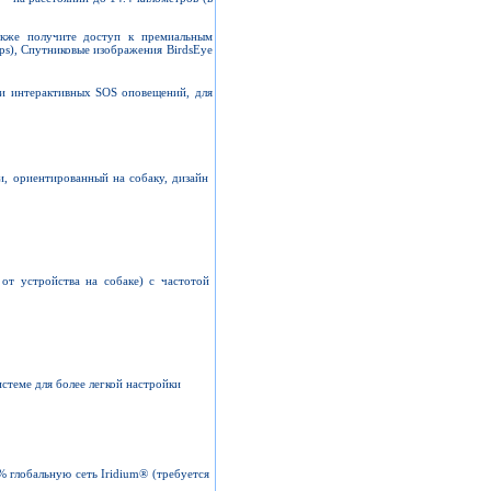
акже получите доступ к премиальным
s), Спутниковые изображения BirdsEye
и интерактивных SOS оповещений, для
, ориентированный на собаку, дизайн
от устройства на собаке) с частотой
стеме для более легкой настройки
 глобальную сеть Iridium® (требуется