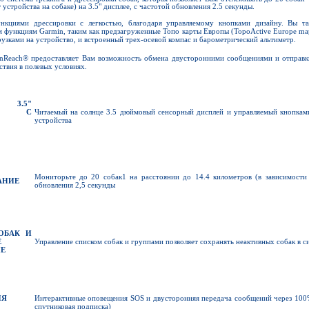
 устройства на собаке) на 3.5" дисплее, с частотой обновления 2.5 секунды.
ункциями дрессировки с легкостью, благодаря управляемому кнопками дизайну. Вы т
 функциям Garmin, таким как предзагруженные Топо карты Европы (TopoActive Europe map
узками на устройство, и встроенный трех-осевой компас и барометрический альтиметр.
nReach® предоставляет Вам возможность обмена двусторонними сообщениями и отправк
твия в полевых условиях.
3.5"
С
Читаемый на солнце 3.5 дюймовый сенсорный дисплей и управляемый кнопками
устройства
Мониторьте до 20 собак1 на расстоянии до 14.4 километров (в зависимости 
АНИЕ
обновления 2,5 секунды
ОБАК И
Е
Управление списком собак и группами позволяет сохранять неактивных собак в си
Е
ИЯ
Интерактивные оповещения SOS и двусторонняя передача сообщений через 100%
спутниковая подписка)