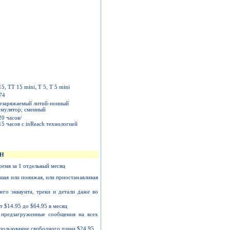
5, TT 15 mini, T 5, T 5 mini
74
езаряжаемый литий-ионный
умулятор; сменный
20 часов/
15 часов с inReach технологией
Н
ремя за 1 отдельный месяц
шая или понижая, или приостанавливая
го эккаунта, треки и детали даже во
 $14.95 до $64.95 в месяц
предзагруженные сообщения на всех
пользование свободного плана $24.95