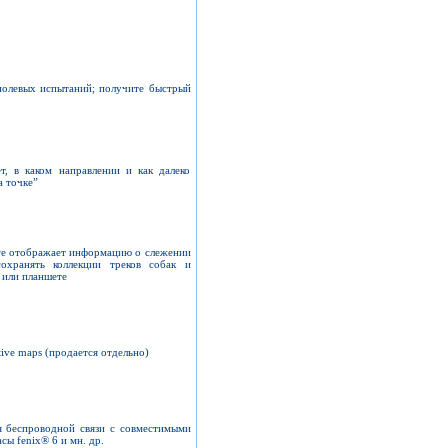
полевых испытаний; получите быстрый
т, в каком направлении и как далеко
а точке”
re отображает информацию о слежении
охранять коллекции треков собак и
 или планшете
ive maps (продается отдельно)
я беспроводной связи с совместимыми
ы fenix® 6 и мн. др.