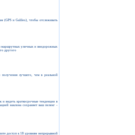
м (GPS и Galileo), чтобы отслеживать
ды маршрутных уличных и внедорожных
ого другого
я получения лучшего, чем в реальной
к и видеть краткосрочные тенденции в
ацией наклона сохраняет ваш пеленг -
чите доступ к 18 уровням непрерывной