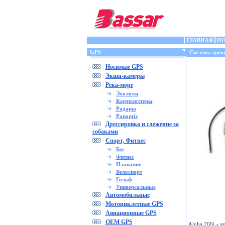
ГЛАВНАЯ
Н
GPS
Cистема треки
Носимые GPS
Экшн-камеры
Река-море
Эхолоты
Картплоттеры
Радары
Panoptix
Дрессировка и слежение за
собаками
Спорт, Фитнес
Бег
Фитнес
Плавание
Велоспорт
Гольф
Универсальные
Автомобильные
Мотоциклетные GPS
Авиационные GPS
OEM GPS
Alpha 200i - э