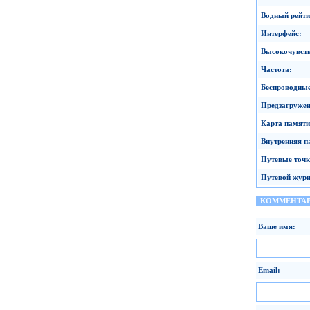
Водный рейти
Интерфейс
:
Высокочувст
Частота
:
Беспроводные
Предзагруже
Карта памяти
Внутренняя п
Путевые точ
Путевой жур
КОММЕНТА
Ваше имя:
Email: