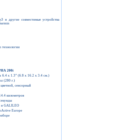
и3 и другие совместимые устройства
Garmin
ch технологии
PHA
200i
x 6.4 x 1.3” (6.8 x 16.2 x 3.4 см.)
oz (280 г.)
" цветной, сенсорный
14.4 километров
 секунды
 и GALILEO
oActive Europe
риборе