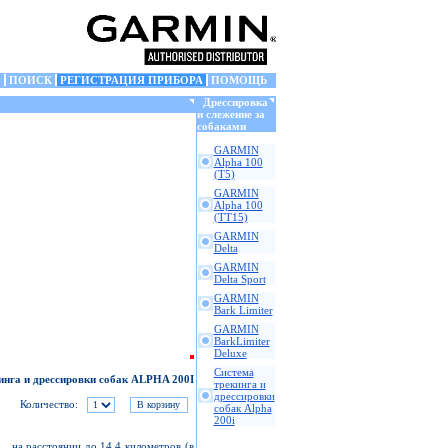
ПОИСК
РЕГИСТРАЦИЯ ПРИБОРА
ПОМОЩЬ
Дрессировка
и слежение за
собаками
GARMIN
Alpha 100
(T5)
GARMIN
Alpha 100
(TT15)
GARMIN
Delta
GARMIN
Delta Sport
GARMIN
Bark Limiter
GARMIN
BarkLimiter
Deluxe
Cистема
инга и дрессировки собак ALPHA 200I
трекинга и
дрессировки
Количество:
собак Alpha
200i
1
на расстоянии до 14.4 километров (в