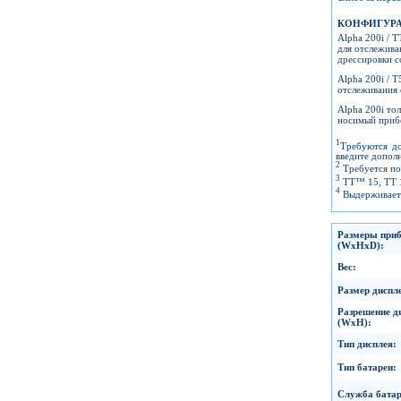
КОНФИГУРА
Alpha 200i / 
для отслежива
дрессировки с
Alpha 200i / T
отслеживания 
Alpha 200i тол
носимый приб
1
Требуются до
введите допол
2
Требуется подп
3
TT™ 15, TT 15
4
Выдерживает с
Размеры при
(WxHxD):
Вес
:
Размер диспл
Разрешение д
(WxH):
Тип дисплея
:
Тип батареи
:
Служба батар