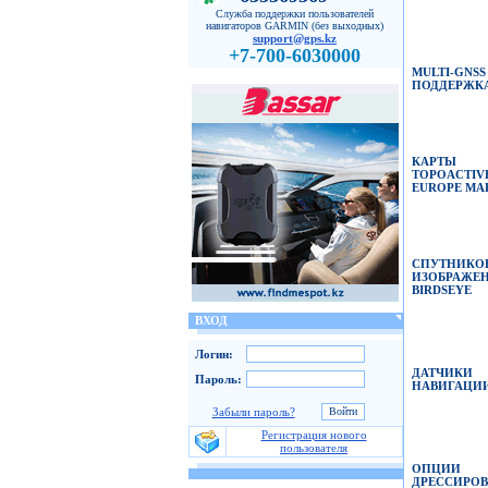
Служба поддержки пользователей
навигаторов GARMIN (без выходных)
support@gps.kz
+7-700-6030000
MULTI-GNSS
ПОДДЕРЖК
КАРТЫ
TOPOACTIV
EUROPE
MA
СПУТНИКО
ИЗОБРАЖЕ
BIRDSEYE
ВХОД
Логин:
ДАТЧИКИ
Пароль:
НАВИГАЦИ
Забыли пароль?
Регистрация нового
пользователя
ОПЦИИ
ДРЕССИРО