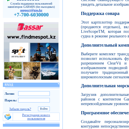
Служба поддержки пользователей
увидеть детальное изобра
навигаторов GARMIN (без выходных)
support@gps.kz
Поддержка сонара
+7-700-6030000
Этот картплоттер поддер
(продаются отдельно), в
LiveScopeTM, которая по
судна в режиме реального 
Дополнительный комп
Выберите комплект трансд
позволит использовать ф
разрешением ClearVü и 
изображением подводной
получаете традиционны
широкополосным сигналом,
ВХОД
Дополнительная морс
Логин:
Загрузив дополнительны
районов с контентом Ga
Пароль:
непревзойденным уровнем 
Забыли пароль?
Программное обеспече
Регистрация нового
пользователя
Создавайте персонализ
контурами непосредственн