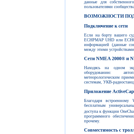
данные для собственног
пользователями сообществ
ВОЗМОЖНОСТИ ПО
Подключение к сети
Если на борту вашего су
ECHPMAP UHD или ECHOMA
информацией (данные сон
между этими устройствами 
Сети NMEA 2000® и 
Находясь на одном эк
оборудованию: авто
метеорологическим прием
системам, УКВ-радиостанци
Приложение ActiveCap
Благодаря встроенному 
бесплатным универсаль
доступа к функции OneCha
программного обеспечен
прочему.
Совместимость с тро