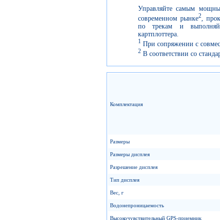
Управляйте самым мощны
2
современном рынке
, про
по трекам и выполняйт
картплоттера.
1
При сопряжении с совме
2
В соответствии со станда
Комплектация
Размеры
Размеры дисплея
Разрешение дисплея
Тип дисплея
Вес, г
Водонепроницаемость
Высокочувствительный GPS-приемник