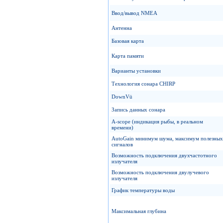
Ввод/вывод NMEA
Антенна
Базовая карта
Карта памяти
Варианты установки
Технология сонара CHIRP
DownVü
Запись данных сонара
A-scope (индикация рыбы, в реальном
времени)
AutoGain минимум шума, максимум полезных
сигналов
Возможность подключения двухчастотного
излучателя
Возможность подключения двулучевого
излучателя
График температуры воды
Максимальная глубина