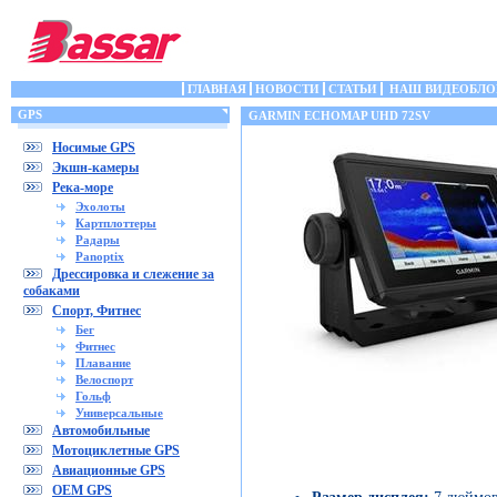
ГЛАВНАЯ
НОВОСТИ
СТАТЬИ
НАШ ВИДЕОБЛО
GPS
GARMIN ECHOMAP UHD 72SV
Носимые GPS
Экшн-камеры
Река-море
Эхолоты
Картплоттеры
Радары
Panoptix
Дрессировка и слежение за
собаками
Спорт, Фитнес
Бег
Фитнес
Плавание
Велоспорт
Гольф
Универсальные
Автомобильные
Мотоциклетные GPS
Авиационные GPS
OEM GPS