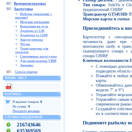
Размер дисплея:
7 дюймо
Видеорегистраторы
Тип сонара:
SideVu и Cle
Аксессуары
традиционный CHIRP
Трансдьюсер GT54UHD-T
Наборы (крепление +
питание)
Морские карты и схемы:
Морские крепления
Крепления на руль
Присоединяйтесь к на
Адаперы от 12В
Адаптеры от 220В
Картплоттер с сенсорн
Аккумуляторы
читаемость даже при с
Чехлы
монтажную скобу и транс
Трансдьюсеры для
сканирующего сонара с 
эхолотов
сонара CHIRP.
Спортивные аксессуары
Ключевые возможности E
Для экшн-камеры VIRB
Антенны
С помощью дополни
подводную область 
Список товаров
Плавайте в любых м
ПРАЙС ЛИСТ
карты.
Обменивайтесь данн
модели 7” и 9”)
КОРЗИНА
Управляйте морским
Управляйте самым 
В корзине товаров:
0
современном рынке
На сумму:
0
Создавайте собстве
Просмотр корзины
их в соответствии 
СЛУЖБА ПОДДЕРЖКИ
Поднимите рыбалку н
216743646
635369569
Система сканирующего со