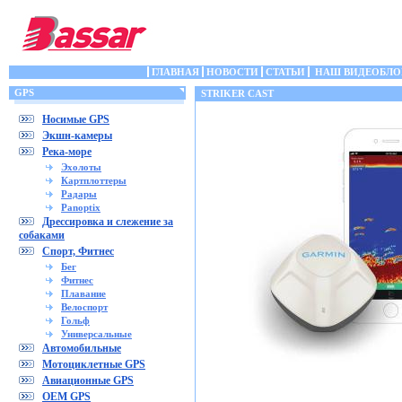
ГЛАВНАЯ
НОВОСТИ
СТАТЬИ
НАШ ВИДЕОБЛО
GPS
STRIKER CAST
Носимые GPS
Экшн-камеры
Река-море
Эхолоты
Картплоттеры
Радары
Panoptix
Дрессировка и слежение за
собаками
Спорт, Фитнес
Бег
Фитнес
Плавание
Велоспорт
Гольф
Универсальные
Автомобильные
Мотоциклетные GPS
Авиационные GPS
OEM GPS