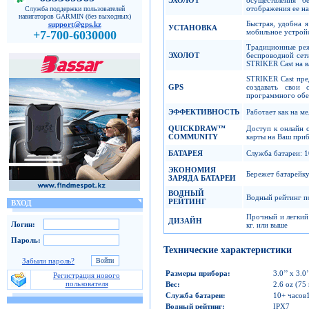
отображения ее на
Служба поддержки пользователей
навигаторов GARMIN (без выходных)
Быстрая, удобна 
support@gps.kz
УСТАНОВКА
мобильное устрой
+7-700-6030000
Традиционные реж
ЭХОЛОТ
беспроводной сет
STRIKER Cast на 
STRIKER Cast пре
GPS
создавать свои
программного обе
ЭФФЕКТИВНОСТЬ
Работает как на ме
QUICKDRAW
™
Доступ к онлайн 
COMMUNITY
карты на Ваш при
БАТАРЕЯ
Служба батареи: 1
ЭКОНОМИЯ
Бережет батарейку
ЗАРЯДА БАТАРЕИ
ВОДНЫЙ
Водный рейтинг п
РЕЙТИНГ
ВХОД
Прочный и легкий 
ДИЗАЙН
Логин:
кг. или выше
Пароль:
Технические характеристики
Забыли пароль?
Размеры прибора
:
3.0’’ x 3.0’
Регистрация нового
пользователя
Вес
:
2.6 oz (75 
Служба батареи
:
10+ часов
Водный рейтинг
:
IPX7