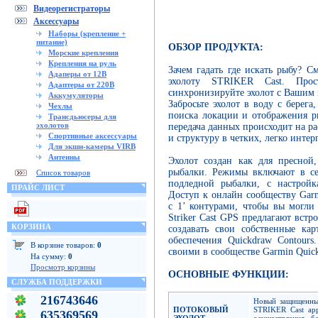
Видеорегистраторы
Аксессуары
Наборы (крепление +
питание)
ОБЗОР ПРОДУКТА:
Морские крепления
Крепления на руль
Зачем гадать где искать рыбу? С
Адаперы от 12В
эхолоту STRIKER Cast. Прос
Адаптеры от 220В
синхронизируйте эхолот с Вашим 
Аккумуляторы
Забросьте эхолот в воду с берег
Чехлы
поиска локации и отображения р
Трансдьюсеры для
эхолотов
передача данных происходит на ра
Спортивные аксессуары
и структуру в четких, легко инте
Для экшн-камеры VIRB
Антенны
Эхолот создан как для пресной
рыбалки. Режимы включают в с
Список товаров
подледной рыбалки, с настройк
ПРАЙС ЛИСТ
Доступ к онлайн сообществу Gar
с 1’ контурами, чтобы вы могли
Striker Cast GPS предлагают вст
КОРЗИНА
создавать свои собственные ка
обеспечения Quickdraw Contours
В корзине товаров:
0
своими в сообществе Garmin Quic
На сумму:
0
Просмотр корзины
ОСНОВНЫЕ ФУНКЦИИ:
СЛУЖБА ПОДДЕРЖКИ
216743646
Новый защищенный
ПОТОКОВЫЙ
STRIKER Cast ap
635369569
ЭХОЛОТ
осуществления б