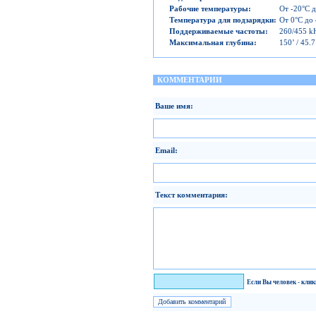
Рабочие температуры
:
От -20°C д
Температура для подзарядки
:
От 0°C до 
Поддерживаемые частоты
:
260/455 k
Максимальная глубина
:
150’ / 45.7
КОММЕНТАРИИ
Ваше имя:
Email:
Текст комментария:
Я человек!
Если Вы человек - кли