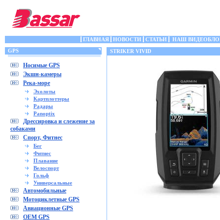
ГЛАВНАЯ
НОВОСТИ
СТАТЬИ
НАШ ВИДЕОБЛО
GPS
STRIKER VIVID
Носимые GPS
Экшн-камеры
Река-море
Эхолоты
Картплоттеры
Радары
Panoptix
Дрессировка и слежение за
собаками
Спорт, Фитнес
Бег
Фитнес
Плавание
Велоспорт
Гольф
Универсальные
Автомобильные
Мотоциклетные GPS
Авиационные GPS
OEM GPS