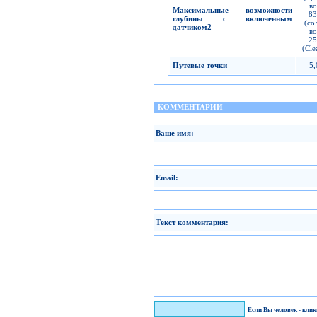
во
Максимальные возможности
83
глубины с включенным
(со
датчиком
2
во
25
(Cle
Путевые точки
5,
КОММЕНТАРИИ
Ваше имя:
Email:
Текст комментария:
Я человек!
Если Вы человек - кли