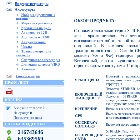
Видеорегистраторы
Аксессуары
Наборы (крепление +
питание)
ОБЗОР ПРОДУКТА:
Морские крепления
Крепления на руль
С новыми эхолотами серии STRIK
Адаперы от 12В
дна в ярких деталях. Эти легк
Адаптеры от 220В
высококонтрастной цветовой палит
Аккумуляторы
под водой. В комплект входи
Чехлы
традиционного сонара Garmin CH
Трансдьюсеры для
эхолотов
моделях 7sv и 9sv) сканирующи
Спортивные аксессуары
Встроенный, высоко чувствител
Для экшн-камеры VIRB
строить карты с контурами 1’ и п
Антенны
Список товаров
Простой в использ
ЯРКИЕ ЦВЕТА
палитрами сканиру
ПРАЙС ЛИСТ
структуры
Эхолоты STRIKER 4cv
традиционного сонар
ВКЛЮЧЕННЫЙ
Эхолоты STRIKER 
ТРАНСДЮСЕР
КОРЗИНА
традиционного сон
сканирующих сонаров
В корзине товаров:
0
КРЕПЛЕНИЕ
Включает в себя накл
На сумму:
0
Высоко чевствительны
GPS
и просматривать скор
Просмотр корзины
QUICKDRAW
СЛУЖБА ПОДДЕРЖКИ
Включает встроенные 
CONTOURS
216743646
STRIKER 7cv, 7sv и 
БЕСПРОВОДНАЯ
подключить приложени
635369569
СВЯЗЬ
смарт-уведомлений 