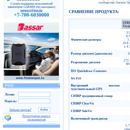
сообществу Garmin Q
Служба поддержки пользователей
навигаторов GARMIN (без выходных)
support@gps.kz
СРАВНЕНИЕ ПРОДУКТА:
+7-700-6030000
STR
Vivi
3.9
6.9
Физические размеры
1.
(9.8 
x 4.
Размер дисплея
(
диагональ
)
4
272 
Разрешение дисплея
H
ПО
Quickdraw Contours
Wi-Fi
®
Внутренний высоко
ВХОД
чувствительный
GPS
Логин:
CHIRP
традиционный сонар
Пароль:
CHIRP ClearVü
Забыли пароль?
CHIRP SideVü
Регистрация нового
Включенный трансдюсер
пользователя
1,7
(пр