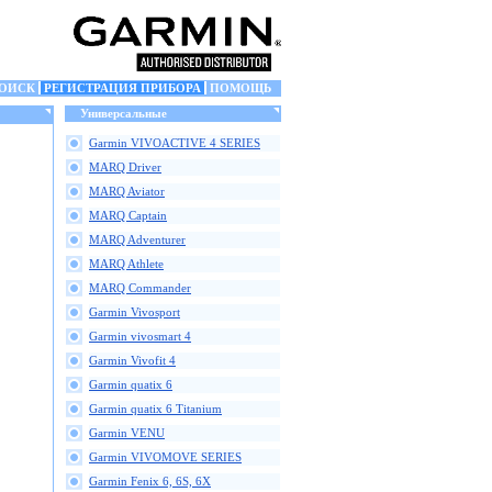
ОИСК
РЕГИСТРАЦИЯ ПРИБОРА
ПОМОЩЬ
Универсальные
Garmin VIVOACTIVE 4 SERIES
MARQ Driver
MARQ Aviator
MARQ Captain
MARQ Adventurer
MARQ Athlete
MARQ Commander
Garmin Vivosport
Garmin vivosmart 4
Garmin Vivofit 4
Garmin quatix 6
Garmin quatix 6 Titanium
Garmin VENU
Garmin VIVOMOVE SERIES
Garmin Fenix 6, 6S, 6X