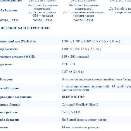
ешение дисплея
218 x 218 пикселей
64 x 132 пикселей
240 x 201 пик
До 7 дней (в режиме
До 5 дней (в режиме
смартчасов)
смартчасов)
До 5 дней (в р
ба батареи
До 5 часов (режим
До 1 дополнительной недели
смартчасов
GPS + музыка)
(режим часов)
SWIM, 5ATM
SWIM, 5ATM
SWIM, 5ATM
НИЧЕСКИЕ ХАРАКТЕРИСТИКИ:
меры прибора
(WxHxD):
1.36” x 1.36” x 0.40” (3.5 x 3.5 x 1.0 см.)
мер дисплея
:
1.00” x 0.84” (2.5 x 2.1 см.)
решение дисплея
(WxH):
240 x 201 пивселей
 дисплея
:
TFT LCD
0.87 oz (24.0 г.)
 батареи
:
Внутренняя перезаряжаемая литий-ионная батар
7 запланированных активностей; 14 дней тре
ять
/
История
:
данных активности
проводное соединение
:
BLUETOOTH
®
ериал Линзы
:
Corning® Gorilla® Glass 3
ный рейтинг
:
Swim, 5 ATM
жба батареи
:
До 5 дней (режим смарт-часов)
ешки
:
14 мм. сменяемые ремешки