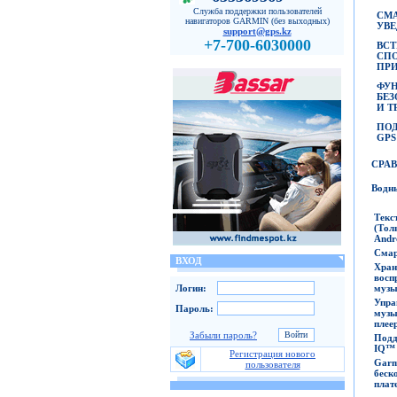
Служба поддержки пользователей
СМА
навигаторов GARMIN (без выходных)
УВ
support@gps.kz
+7-700-6030000
ВС
СП
ПР
ФУ
БЕ
И Т
ПО
GPS
СРА
Водн
Тек
(
То
Andr
Смар
ВХОД
Хр
восп
музы
Логин:
Упра
Пароль:
муз
плее
Забыли пароль?
Под
IQ™
Регистрация нового
Ga
пользователя
беск
плат