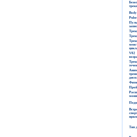
Без
трек
Body
Puls
Пул
запя
Трек
Трек
Трек
менс
цикл
V0
возр
Тре
тече
Аним
тре
дисп
Фитн
Прой
Расш
мони
Под
Встр
спор
прил
Тип 