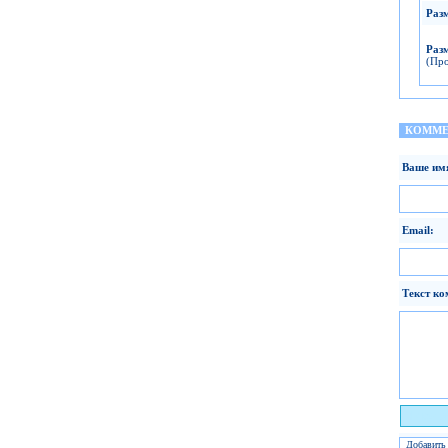
Раз
Раз
(Про
КОММЕ
Ваше им
Email:
Текст ко
Я чело