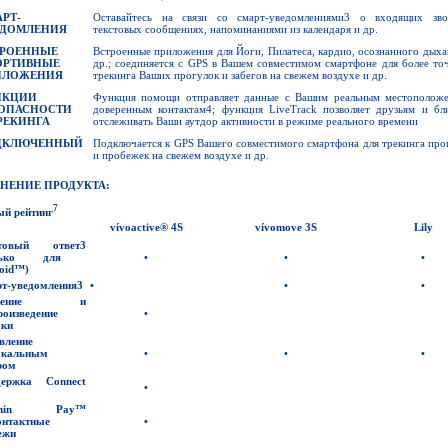
РТ-
Оставайтесь на связи со смарт-уведомлениями3 о входящих зво
ЕДОМЛЕНИЯ
текстовых сообщениях, напоминаниями из календаря и др.
ТРОЕННЫЕ
Встроенные приложения для Йоги, Пилатеса, кардио, осознанного дыха
ОРТИВНЫЕ
др.; соединяется с GPS в Вашем совместимом смартфоне для более то
ИЛОЖЕНИЯ
трекинга Ваших прогулок и забегов на свежем воздухе и др.
НКЦИИ
Функция помощи отправляет данные с Вашим реальным местополож
ЗОПАСНОСТИ
доверенным контактам4; функция LiveTrack позволяет друзьям и бл
РЕКИНГА
отслеживать Ваши аутдор активности в режиме реального времени
ДКЛЮЧЕННЫЙ
Подключается к GPS Вашего совместимого смартфона для трекинга про
и пробежек на свежем воздухе и др.
ВНЕНИЕ ПРОДУКТА:
7
ый рейтинг
vívoactive
®
4S
vívomove 3S
Lily
стовый ответ
3
лько для
•
•
•
oid™)
т-уведомления
3
•
•
•
анение и
роизведение
•
ки
вление
ыкальным
•
•
•
ром
держка
Connect
•
rmin Pay™
онтактные
•
ежи