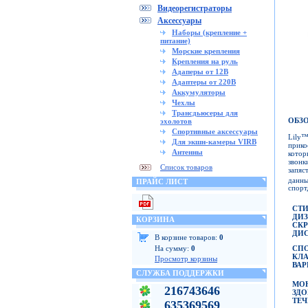
Видеорегистраторы
Аксессуары
Наборы (крепление +
питание)
Морские крепления
Крепления на руль
Адаперы от 12В
Адаптеры от 220В
Аккумуляторы
Чехлы
Трансдьюсеры для
ОБЗО
эхолотов
Спортивные аксессуары
Lily™
Для экшн-камеры VIRB
прико
Антенны
котор
звонк
Список товаров
запяс
данны
ПРАЙС ЛИСТ
спорт
СТ
Д
КОРЗИНА
СК
ДИ
В корзине товаров:
0
На сумму:
0
СП
КЛ
Просмотр корзины
ВА
СЛУЖБА ПОДДЕРЖКИ
МО
216743646
ЗД
ТЕЧ
635369569