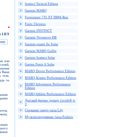
Instinct Tactical Edition
Garmin MARQ
Forerunner 735 XT HRM-Run
Fenix Chronos
Garmin INSTINCT
ы LILY
Garmin Vivomove HR
Garmin quatix 6x Solar
Garmin MARQ Golfer
Garmin Instinct Solar
ья или
Garmn Fenix 6 Solar
сплей,
важные
MARQ Driver Performance Edition
а Ваше
 теле,
MARQ Aviator Performance Edition
будь то
MARQ Adventurer Performance
Edition
MARQ Athlete Performance Edition
льным
ярким
Детский фитнес трекер vivofit® jr.
3
Стильные смарт-часы Lily
етов,
кона,
Мультиспортивные часы Enduro
рации
дного
шении