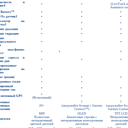
•
опасность и
•
•
(LiveTrack 
инг
4
Assistance on
 Battery™
•
•
•
e Ox
датчик
1
•
•
•
ьсометр на
•
•
•
стье
1
инг дыхания
•
•
•
инг гидрации
•
•
•
инг
труального
•
•
•
а
2 max/
фитнес
•
•
•
аст
кинг стресса в
•
•
•
ние дня
ированные
нировки на
•
лее
ес трекинг
•
•
•
денные этажи
•
•
иренный
•
•
•
торинг сна
•
ключенный
GPS
•
•
(Встроенный)
оенные
7
7
тивные
20+
(загружайте больше с Garmin
(загружайте бо
ожения
Connect™)
Garmin Conne
MIP
OLED
TFT LCD
Полностью
Аналоговые стрелки с
Интреактив
дисплея
интерактивный
интерактивным монохромным
монохромн
цветной дисплей
дисплеем
дисплей