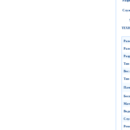
Разр
Служ
ТЕХ
Раз
Раз
Раз
Тип
Вес
:
Тип
Пам
Бес
Мат
Вод
Слу
Рем