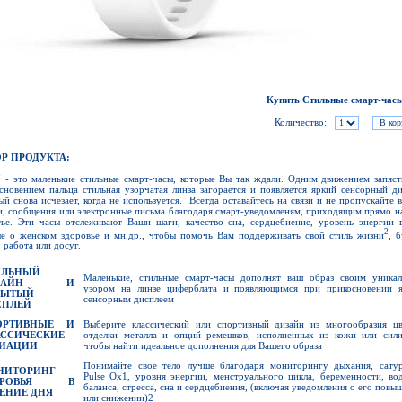
Купить Стильные смарт-час
Количество:
Р ПРОДУКТА:
 - это маленькие стильные смарт-часы, которые Вы так ждали. Одним движением запяст
сновением пальца стильная узорчатая линза загорается и появляется яркий сенсорный ди
ый снова исчезает, когда не используется. Всегда оставайтесь на связи и не пропускайте 
и, сообщения или электронные письма благодаря смарт-уведомленям, приходящим прямо н
тье. Эти часы отслеживают Ваши шаги, качество сна, сердцебиение, уровень энергии в
2
е о женском здоровье и мн.др., чтобы помочь Вам поддерживать свой стиль жизни
, 
, работа или досуг.
ИЛЬНЫЙ
Маленькие, стильные смарт-часы дополнят ваш образ своим уника
ИЗАЙН И
узором на линзе циферблата и появляющимся при прикосновении 
РЫТЫЙ
сенсорным дисплеем
СПЛЕЙ
ОРТИВНЫЕ И
Выберите классический или спортивный дизайн из многообразия цв
АССИЧЕСКИЕ
отделки металла и опций ремешков, исполненных из кожи или сили
РИАЦИИ
чтобы найти идеальное дополнения для Вашего образа
Понимайте свое тело лучше благодаря мониторингу дыхания, сату
НИТОРИНГ
Pulse Ox1, уровня энергии, менструального цикла, беременности, во
ОРОВЬЯ В
баланса, стресса, сна и сердцебиения, (включая уведомления о его повы
ЕНИЕ ДНЯ
или снижении)2