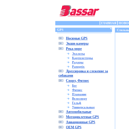
ГЛАВНАЯ
НОВО
GPS
Стильны
Носимые GPS
Экшн-камеры
Река-море
Эхолоты
Картплоттеры
Радары
Panoptix
Дрессировка и слежение за
собаками
Спорт, Фитнес
Бег
Фитнес
Плавание
Велоспорт
Гольф
Универсальные
Автомобильные
Мотоциклетные GPS
Авиационные GPS
OEM GPS