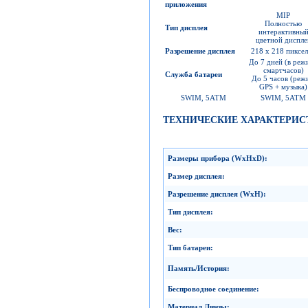
приложения
MIP
Полностью
Тип дисплея
интерактивны
цветной диспле
Разрешение дисплея
218 x 218 пиксе
До 7 дней (в реж
смартчасов)
Служба батареи
До 5 часов (реж
GPS + музыка)
SWIM, 5ATM
SWIM, 5ATM
ТЕХНИЧЕСКИЕ ХАРАКТЕРИС
Размеры прибора
(WxHxD):
Размер дисплея
:
Разрешение дисплея
(WxH):
Тип дисплея
:
Вес
:
Тип батареи
:
Память
/
История
:
Беспроводное соединение
:
Материал Линзы
: