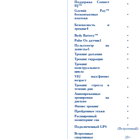
Поддержка
Connect
•
IQ™
Garmin Pay™
бесконтактные
•
платежи
Безопасность и
•
трекинг
4
Body Battery™
•
Pulse Ox
датчик
1
•
Пульсометр на
•
запястье
1
Трекинг дыхания
•
Трекинг гидрации
•
Трекинг
менструального
•
цикла
V02 max/
фитнес
•
возраст
Трекинг стресса в
•
течение дня
Анимированные
тренировки на
•
дисплее
Фитнес трекинг
•
Пройденные этажи
•
Расширенный
•
мониторинг сна
•
Подключенный
GPS
(Встроенный)
Встроенные
спортивные
20+