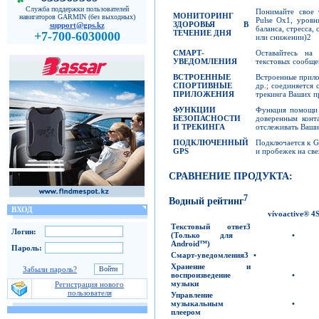
Служба поддержки пользователей
Понимайте свое 
МОНИТОРИНГ
навигаторов GARMIN (без выходных)
Pulse Ox1, уровн
ЗДОРОВЬЯ В
support@gps.kz
баланса, стресса,
ТЕЧЕНИЕ ДНЯ
+7-700-6030000
или снижении)2
СМАРТ-
Оставайтесь на
УВЕДОМЛЕНИЯ
текстовых сообще
ВСТРОЕННЫЕ
Встроенные прило
СПОРТИВНЫЕ
др.; соединяется
ПРИЛОЖЕНИЯ
трекинга Ваших пр
ФУНКЦИИ
Функция помощи 
БЕЗОПАСНОСТИ
доверенным конт
И ТРЕКИНГА
отслеживать Ваши
ПОДКЛЮЧЕННЫЙ
Подключается к G
GPS
и пробежек на све
СРАВНЕНИЕ ПРОДУКТА:
7
Водный рейтинг
ВХОД
vívoactive
®
4
Текстовый ответ
3
Логин:
(
Только для
•
Android™)
Пароль:
Смарт-уведомления
3
•
Хранение и
Забыли пароль?
воспроизведение
•
музыки
Регистрация нового
пользователя
Управление
музыкальным
•
плеером