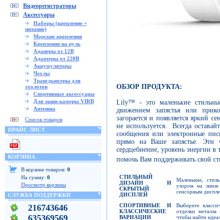
Видеорегистраторы
Аксессуары
Наборы (крепление +
питание)
Морские крепления
Крепления на руль
Адаперы от 12В
Адаптеры от 220В
Аккумуляторы
Чехлы
Трансдьюсеры для
ОБЗОР ПРОДУКТА:
эхолотов
Спортивные аксессуары
Для экшн-камеры VIRB
Lily™ - это маленькие стильны
Антенны
движением запястья или прико
загорается и появляется яркий се
Список товаров
не используется. Всегда оставай
ПРАЙС ЛИСТ
сообщения или электронные пис
прямо на Ваше запястье. Эти 
сердцебиение, уровень энергии в 
КОРЗИНА
помочь Вам поддерживать свой с
В корзине товаров:
0
СТИЛЬНЫЙ
На сумму:
0
Маленькие, стил
ДИЗАЙН И
Просмотр корзины
узором на линзе
СКРЫТЫЙ
сенсорным диспл
ДИСПЛЕЙ
СЛУЖБА ПОДДЕРЖКИ
СПОРТИВНЫЕ И
Выберите класси
216743646
КЛАССИЧЕСКИЕ
отделки металла
635369569
ВАРИАЦИИ
чтобы найти идеа