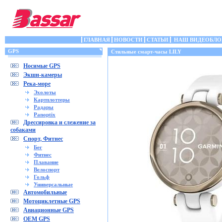
ГЛАВНАЯ
НОВОСТИ
СТАТЬИ
НАШ ВИДЕОБЛО
GPS
Стильные смарт-часы LILY
Носимые GPS
Экшн-камеры
Река-море
Эхолоты
Картплоттеры
Радары
Panoptix
Дрессировка и слежение за
собаками
Спорт, Фитнес
Бег
Фитнес
Плавание
Велоспорт
Гольф
Универсальные
Автомобильные
Мотоциклетные GPS
Авиационные GPS
OEM GPS