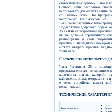
статистических данных и показат
Connect, наше бесплатное спор
использовать для отслеживания с
социальных сетях. Это програм
настольных компьютеров или 
Выбирайте различные типы трени
Поддержание здорового образа ж
35 включают встроенные профили 
вы не должны ограничивать себ
разнообразие в свои спортивн
профиль и насладитесь поездкой
можете выбрать профиль кардио
тренажере.
Слежение за активностью дн
Часы Forerunner 35 с полноц
предназначены для ежедневного 
количества шагов, калорий, р
наблюдение за параметрами сна и
е того, устройство выдаст виб
неактивными.
ТЕХНИЧЕСКИЕ ХАРАКТЕРИС
Forer
Комплектация
Кабел
Руков