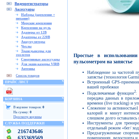
Видеорегистраторы
Аксессуары
Наборы (крепление +
питание)
Морские крепления
Крепления на руль
Адаперы от 12В
Адаптеры от 220В
Аккумуляторы
Чехлы
Трансдьюсеры для
Простые в использовани
эхолотов
Спортивные аксессуары
пульсометром на запястье
Для экшн-камеры VIRB
Антенны
Наблюдение за частотой п
Список товаров
запястье (технология Garm
Встроенный GPS-приемник 
ПРАЙС ЛИСТ
вашей пробежки
2
Подключаемые функции
:
передача данных в прило
КОРЗИНА
времени (live tracking) и
В корзине товаров:
0
Слежение за активностью1 
На сумму:
0
калорий и минут интенси
Просмотр корзины
слишком долго оставалис
Инструменты для трениро
СЛУЖБА ПОДДЕРЖКИ
отдельный режим «бег/ ход
216743646
Предзагруженные спортив
635369569
помещениях, велоспорта и