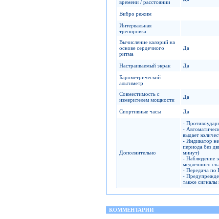
времени / расстоянии
Вибро режим
Интервальная
тренировка
Вычисление калорий на
основе сердечного
Да
ритма
Настраиваемый экран
Да
Барометрический
альтиметр
Совместимость с
Да
измерителем мощности
Спортивные часы
Да
- Противоудар
- Автоматическ
выдает количес
- Индикатор не
периода без дв
Дополнительно
минут)
- Наблюдение з
медленного сн
- Передача по 
- Предупрежден
также сигналы 
КОММЕНТАРИИ