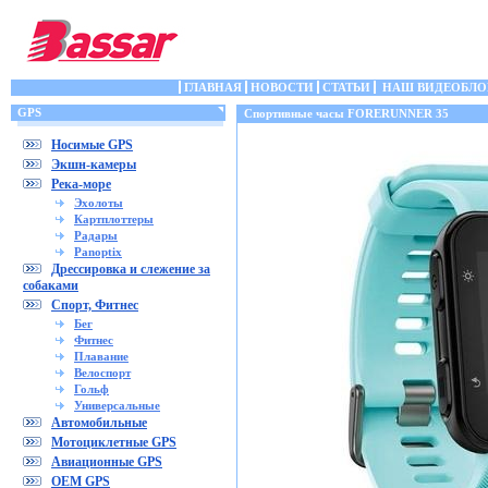
ГЛАВНАЯ
НОВОСТИ
СТАТЬИ
НАШ ВИДЕОБЛО
GPS
Спортивные часы FORERUNNER 35
Носимые GPS
Экшн-камеры
Река-море
Эхолоты
Картплоттеры
Радары
Panoptix
Дрессировка и слежение за
собаками
Спорт, Фитнес
Бег
Фитнес
Плавание
Велоспорт
Гольф
Универсальные
Автомобильные
Мотоциклетные GPS
Авиационные GPS
OEM GPS