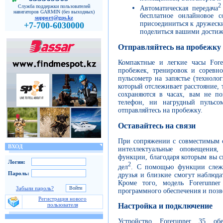
2
Служба поддержки пользователей
Автоматическая передача
навигаторов GARMIN (без выходных)
бесплатное онлайновое 
support@gps.kz
присоединиться к дружеск
+7-700-6030000
поделиться вашими достиж
Отправляйтесь на пробежку
Компактные и легкие часы Fore
пробежек, тренировок и соревно
пульсометр на запястье (техноло
который отслеживает расстояние, 
сохраняются в часах, вам не п
телефон, ни нагрудный пульсом
отправляйтесь на пробежку.
Оставайтесь на связи
При сопряжении с совместимым с
ВХОД
интеллектуальные оповещения
функции, благодаря которым вы с
Логин:
2
дел
. С помощью функции слежен
Пароль:
друзья и близкие смогут наблюда
Кроме того, модель Forerunner
Забыли пароль?
программного обеспечения и позв
Регистрация нового
Настройка и подключение
пользователя
Устройство Forerunner 35 об