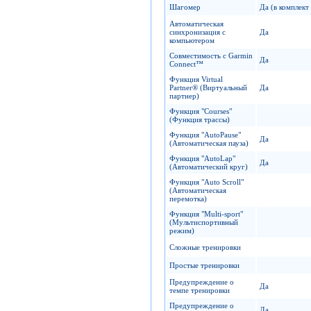
Шагомер
Да (в комплект
Автоматическая
синхронизация с
Да
компьютером
Совместимость с Garmin
Да
Connect™
Функция Virtual
Partner® (Виртуальный
Да
партнер)
Функция "Сourses"
(Функция трассы)
Функция "AutoPause"
Да
(Автоматическая пауза)
Функция "AutoLap"
Да
(Автоматический круг)
Функция "Auto Scroll"
(Автоматическая
перемотка)
Функция "Multi-sport"
(Мультиспортивный
режим)
Сложные тренировки
Простые тренировки
Предупреждение о
Да
темпе тренировки
Предупреждение о
Да