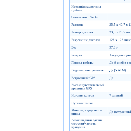
Идентификация типа
гребков
Совместим с Vector
Размеры
35,5 х 40,7 х 
Размер дисплея
23,5 х 23,5 мм
Разрешение дисплея
128 x 128 пикс
Вес
37,3 г
Батарея
Аккумуляторна
Период работы
До 9 дней в ре
Водонепроницаемость
Да (5 ATM)
Встроенный GPS
Да
Высокочувствительный
приемник GPS
История кругов
7 занятий
Путевый точки
Монитор сердечного
Да (встроенны
ритма
Велосипедный датчик
скорости/частоты
вращения