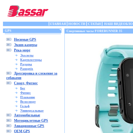
ГЛАВНАЯ
НОВОСТИ
СТАТЬИ
НАШ ВИДЕОБЛО
GPS
Спортивные часы FORERUNNER 35
Носимые GPS
Экшн-камеры
Река-море
Эхолоты
Картплоттеры
Радары
Panoptix
Дрессировка и слежение за
собаками
Спорт, Фитнес
Бег
Фитнес
Плавание
Велоспорт
Гольф
Универсальные
Автомобильные
Мотоциклетные GPS
Авиационные GPS
OEM GPS