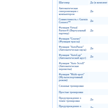
Шагомер
Да (в комплект
Автоматическая
синхронизация с
Да
компьютером
Совместимость с Garmin
Да
Connect™
Функция Virtual
Partner® (Виртуальный
Да
партнер)
Функция "Сourses"
(Функция трассы)
Функция "AutoPause"
Да
(Автоматическая пауза)
Функция "AutoLap"
Да
(Автоматический круг)
Функция "Auto Scroll"
(Автоматическая
перемотка)
Функция "Multi-sport"
(Мультиспортивный
режим)
Сложные тренировки
Простые тренировки
Предупреждение о
Да
темпе тренировки
Предупреждение о
Да