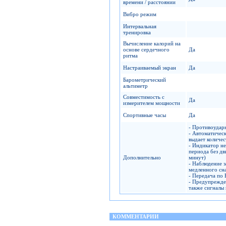
времени / расстоянии
Вибро режим
Интервальная
тренировка
Вычисление калорий на
основе сердечного
Да
ритма
Настраиваемый экран
Да
Барометрический
альтиметр
Совместимость с
Да
измерителем мощности
Спортивные часы
Да
- Противоудар
- Автоматическ
выдает количес
- Индикатор не
периода без дв
Дополнительно
минут)
- Наблюдение з
медленного сн
- Передача по 
- Предупрежден
также сигналы 
КОММЕНТАРИИ