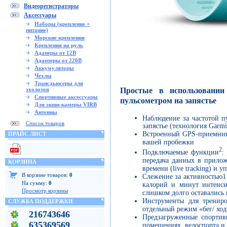
Видеорегистраторы
Аксессуары
Наборы (крепление +
питание)
Морские крепления
Крепления на руль
Адаперы от 12В
Адаптеры от 220В
Аккумуляторы
Чехлы
Трансдьюсеры для
Простые в использовани
эхолотов
Спортивные аксессуары
пульсометром на запястье
Для экшн-камеры VIRB
Антенны
Наблюдение за частотой п
Список товаров
запястье (технология Garm
Встроенный GPS-приемник 
ПРАЙС ЛИСТ
вашей пробежки
2
Подключаемые функции
:
передача данных в прило
КОРЗИНА
времени (live tracking) и
В корзине товаров:
0
Слежение за активностью1 
На сумму:
0
калорий и минут интенси
Просмотр корзины
слишком долго оставалис
Инструменты для трениро
СЛУЖБА ПОДДЕРЖКИ
отдельный режим «бег/ ход
216743646
Предзагруженные спортив
635369569
помещениях, велоспорта и