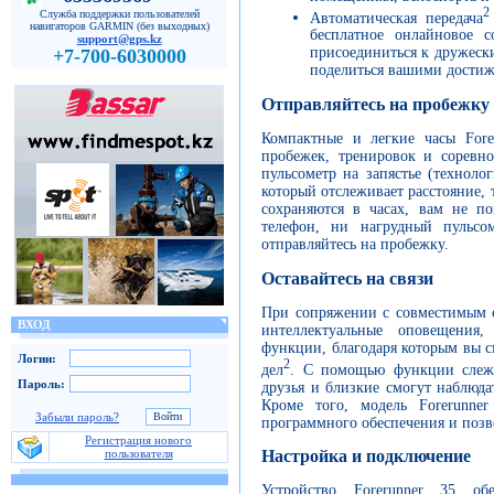
2
Служба поддержки пользователей
Автоматическая передача
навигаторов GARMIN (без выходных)
бесплатное онлайновое 
support@gps.kz
присоединиться к дружеск
+7-700-6030000
поделиться вашими достиж
Отправляйтесь на пробежку
Компактные и легкие часы Fore
пробежек, тренировок и соревно
пульсометр на запястье (техноло
который отслеживает расстояние, 
сохраняются в часах, вам не п
телефон, ни нагрудный пульсом
отправляйтесь на пробежку.
Оставайтесь на связи
При сопряжении с совместимым с
ВХОД
интеллектуальные оповещения
функции, благодаря которым вы с
Логин:
2
дел
. С помощью функции слежен
Пароль:
друзья и близкие смогут наблюда
Кроме того, модель Forerunner
Забыли пароль?
программного обеспечения и позв
Регистрация нового
Настройка и подключение
пользователя
Устройство Forerunner 35 об