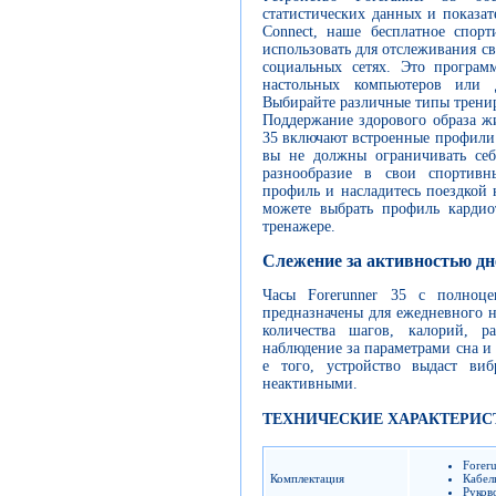
статистических данных и показат
Connect, наше бесплатное спор
использовать для отслеживания с
социальных сетях. Это програм
настольных компьютеров или 
Выбирайте различные типы трени
Поддержание здорового образа ж
35 включают встроенные профили 
вы не должны ограничивать себ
разнообразие в свои спортивн
профиль и насладитесь поездкой
можете выбрать профиль кардио
тренажере.
Слежение за активностью дн
Часы Forerunner 35 с полноц
предназначены для ежедневного 
количества шагов, калорий, р
наблюдение за параметрами сна и
е того, устройство выдаст виб
неактивными.
ТЕХНИЧЕСКИЕ ХАРАКТЕРИС
Forer
Комплектация
Кабел
Руков