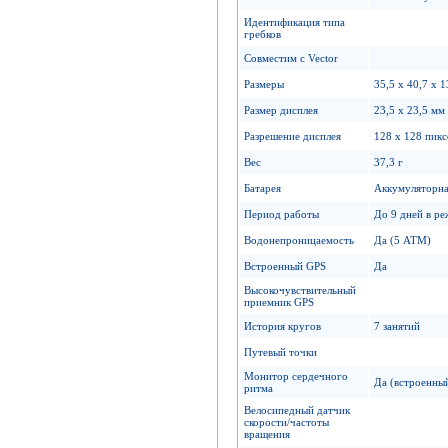
Идентификация типа
гребков
Совместим с Vector
Размеры
35,5 х 40,7 х 
Размер дисплея
23,5 х 23,5 мм
Разрешение дисплея
128 x 128 пикс
Вес
37,3 г
Батарея
Аккумуляторна
Период работы
До 9 дней в ре
Водонепроницаемость
Да (5 ATM)
Встроенный GPS
Да
Высокочувствительный
приемник GPS
История кругов
7 занятий
Путевый точки
Монитор сердечного
Да (встроенны
ритма
Велосипедный датчик
скорости/частоты
вращения