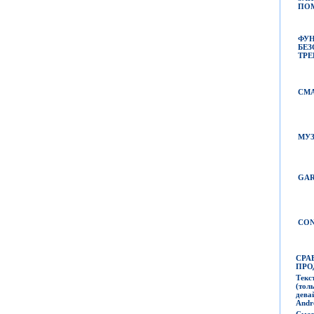
ПО
ФУ
БЕ
ТРЕ
СМ
МУ
GAR
CON
СРА
ПРО
Текс
(
то
дева
Andr
Смар