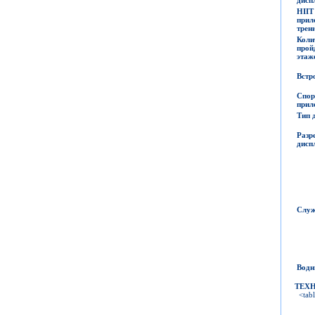
HI
при
трен
Коли
прой
этаж
Встр
Спор
прил
Тип 
Разр
дисп
Служ
Водн
ТЕХ
<tabl