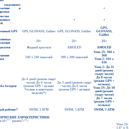
IT
спортивное
ложение и
•
ировки
чество
денных
•
•
ей
GPS,
оенный
GPS
GPS, GLONASS, Galileo
GPS, GLONASS, Galileo
GLONASS,
Galileo
тивные
20+
20+
25+
ожения
дисплея
Жидкий кристалл
AMOLED
AMOLED
Venu
2S:
360
x
ешение
360
240 x 240 пикселей
390 x 390 пикселей
лея
Venu
2:
416
x
416
Venu 2:
До
11
дней
(
режим
смарт часов
)
До
8
часов
До 6 дней (режим смарт
(
режим
GPS +
часов) До 6 часов
До 5 дней (режим смарт
музыка
)
ба батареи
(режим GPS + музыка
часов) До 6 часов
Venu 2S:
До
10
*только в некоторых
(режим GPS + музыка)
дней
(
режим
моделях*)
смарт часов
)
До
7
часов
(
режим
GPS +
музыка
)
ый рейтинг
7
SWIM, 5 ATM
SWIM, 5 ATM
SWIM,
5
ATM
НИЧЕСКИЕ ХАРАКТЕРИСТИКИ:
e id="`" `params"="">
Venu 2S:
1.6” x 0