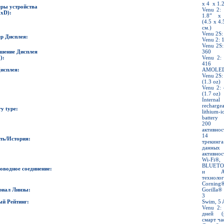
x 4 x 1.2
ры устройства
Venu 2: 
xD):
1.8” x 
(4.5 x 4.
см.)
Venu 2S:
р Дисплея
:
Venu 2: 
Venu 2S:
шение Дисплея
360
):
Venu 2:
416
Дисплея
:
AMOLE
Venu 2S:
(1.3 oz)
Venu 2: 
(1.7 oz)
Internal
recharge
ry
type:
lithium-i
battery
200
активнос
14 д
ть
/
История
:
трекинга
данных
активнос
Wi-Fi®,
BLUET
оводное соединение
:
и AN
техноло
Corning
риал Линзы
:
Gorilla®
3
ый Рейтинг
:
Swim, 5
Venu 2:
дней (
смарт ча