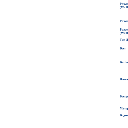
Разме
(WxH
Разме
Разре
(WxH
Тип 
Вес
:
Batte
Памя
Беспр
Мате
Водн