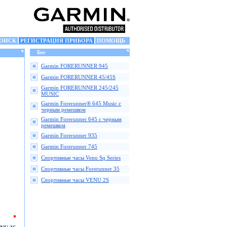
ОИСК
РЕГИСТРАЦИЯ ПРИБОРА
ПОМОЩЬ
Бег
Garmin FORERUNNER 945
Garmin FORERUNNER 45/45S
Garmin FORERUNNER 245/245
MUSIC
Garmin Forerunner® 645 Music с
черным ремешком
Garmin Forerunner 645 с черным
ремешком
Garmin Forerunner 935
Garmin Forerunner 745
Спортивные часы Venu Sq Series
Спортивные часы Forerunner 35
Спортивные часы VENU 2S