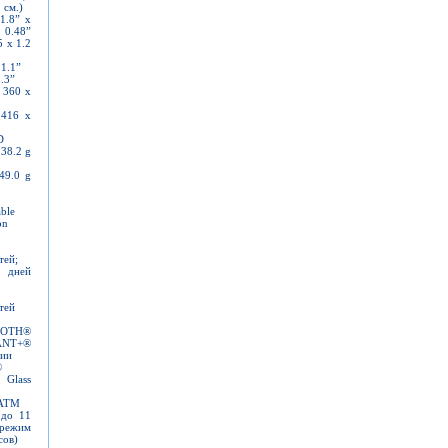
 см.)
1.8” x
0.48”
5 x 1.2
 1.1”
1.3”
 360 x
 416 x
D
 38.2 g
49.0 g
able
on
тей;
ней
тей
OOTH®
T+®
гии
®
 Glass
 ATM
 до 11
режим
сов)