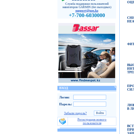
ОЦЕ
Служба поддержки пользователей
навигаторов GARMIN (без выходных)
support@gps.kz
+7-700-6030000
СНИ
HEA
ФИТ
ВЫ
ИН
ТРЕ
ПР
ВХОД
СИ
Логин:
Пароль:
ЛЮБ
В Л
Забыли пароль?
Регистрация нового
пользователя
ВС
ПР
З