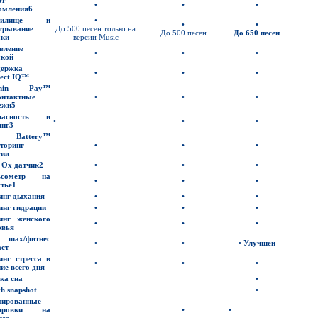
•
•
•
омления
6
анилище и
•
•
•
грывание
До 500 песен только на
До 500 песен
До
6
50
песен
ки
версии Music
вление
•
•
•
кой
ержка
•
•
•
ect IQ™
rmin
Pay™
онтактные
•
•
•
ежи
5
опасность и
•
•
•
инг
3
y Battery™
торинг
•
•
•
гии
e
Ox
датчик
2
•
•
•
ьсометр на
•
•
•
стье
1
инг дыхания
•
•
•
инг гидрации
•
•
•
инг женского
•
•
•
овья
2
max/
фитнес
•
•
•
Улучшен
аст
инг стресса в
•
•
•
ние всего дня
ка сна
•
th
snapshot
•
ированные
нировки на
•
•
лее