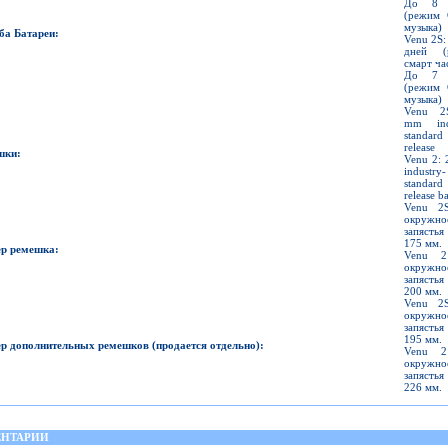
До 8 
(режим 
музыка)
ба Батареи
:
Venu 2S:
дней (
смарт ча
До 7 
(режим 
музыка)
Venu 2
mm indu
standard
release
шки
:
Venu 2:
industry-
standard
release b
Venu 2S
окружно
запясть
175 мм.
ер ремешка
:
Venu 2
окружно
запясть
200 мм.
Venu 2S
окружно
запясть
195 мм.
ер дополнительных ремешков
(
продается отдельно
):
Venu 2
окружно
запясть
226 мм.
НТАРИИ