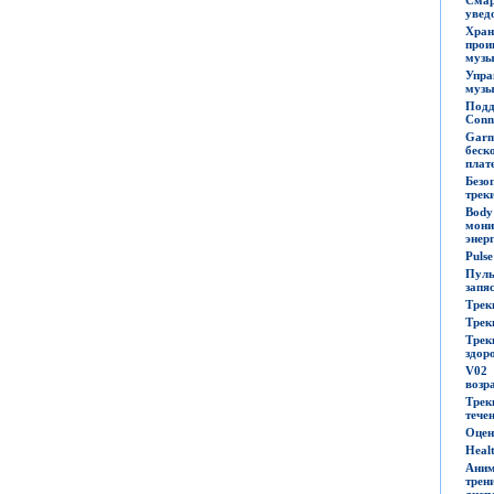
увед
Хр
прои
музы
Упра
музы
Подд
Conn
Ga
беск
плат
Без
трек
Bod
мони
энер
Puls
Пул
запя
Трек
Трек
Трек
здор
V0
возр
Трек
тече
Оцен
Heal
Аним
тре
дисп