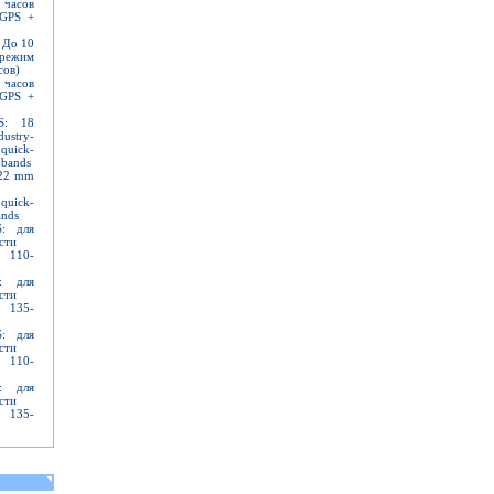
часов
GPS +
 До 10
режим
сов)
часов
GPS +
S: 18
stry-
 quick-
 bands
 22 mm
 quick-
ands
: для
сти
я 110-
: для
сти
я 135-
: для
сти
я 110-
: для
сти
я 135-