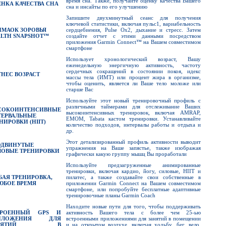
время сна. Также, получайте оценку качества Вашего
НКА КАЧЕСТВА СНА
сна и инсайты по его улучшению
Запишите двухминутный сеанс для получения
ключевой статистики, включая пульс1, вариабельность
МАОК ЗОРОВЬЯ
сердцебиения, Pulse Ox2, дыхание и стресс. Затем
LTH SNAPSHOT™
создайте отчет с этими данными посредством
приложения Garmin Connect™ на Вашем совместимом
смартфоне
Использует хронологический возраст, Вашу
еженедельную энергичную активность, частоту
сердечных сокращений в состоянии покоя, идекс
НЕС ВОЗРАСТ
массы тела (ИМТ) или процент жира в организме,
чтобы оценить, является ли Ваше тело моложе или
старше Вас
Используйте этот новый тренировочный профиль с
различными таймерами для отслеживание Ваших
СОКОИНТЕНСИВНЫЕ
высокоинтенсивных тренировок, включая AMRAP,
ТЕРВАЛЬНЫЕ
EMOM, Tabata кастом тренировки. Устанавливайте
НИРОВКИ (
HIIT
)
количество подходов, интервалы работы и отдыха и
др.
Этот детализированный профиль активности выводит
ОДВИНУТЫЕ
упражнения на Ваше запястье, также изображая
ЛОВЫЕ ТРЕНИРОВКИ
графически какую группу мышц Вы проработали
Используйте предзагруженные анимированные
тренировки, включая кардио, йогу, силовые, HIIT и
АЯ ТРЕНИРОВКА,
пилатес, а также создавайте свои собственные в
ЮБОЕ ВРЕМЯ
приложении Garmin Connect на Вашем совместимом
смартфоне, или попробуйте бесплатные адаптивные
тренировочные планы Garmin Coach
Находите новые пути для того, чтобы поддерживать
ТРОЕННЫЙ
GPS
И
активность Вашего тела с более чем 25-ью
ИЛОЖЕНИЯ ДЛЯ
встроенными приложениями для занятий в помещении
АНЯТИЙ В
и на открытом воздухе, включая ходьбу, бег, вело,