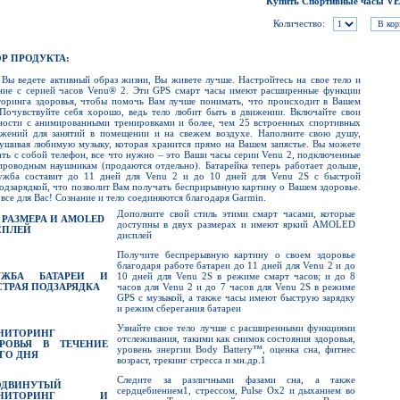
Купить Спортивные часы V
Количество:
Р ПРОДУКТА:
 Вы ведете активный образ жизни, Вы живете лучше. Настройтесь на свое тело и
ние с серией часов Venu® 2. Эти GPS смарт часы имеют расширенные функции
оринга здоровья, чтобы помочь Вам лучше понимать, что происходит в Вашем
 Почувствуйте себя хорошо, ведь тело любит быть в движении. Включайте свои
ности с анимированными тренировками и более, чем 25 встроенных спортивных
жений для занятий в помещении и на свежем воздухе. Наполните свою душу,
ушивая любимую музыку, которая хранится прямо на Вашем запястье. Вы можете
ать с собой телефон, все что нужно – это Ваши часы серии Venu 2, подключенные
проводным наушникам (продаются отдельно). Батарейка теперь работает дольше,
ужба составит до 11 дней для Venu 2 и до 10 дней для Venu 2S с быстрой
одзарядкой, что позволит Вам получать бесприрывную картину о Вашем здоровье.
 все для Вас! Сознание и тело соединяются благодаря Garmin.
Дополните свой стиль этими смарт часами, которые
 РАЗМЕРА И
AMOLED
доступны в двух размерах и имеют яркий AMOLED
СПЛЕЙ
дисплей
Получите беспрерывную картину о своем здоровье
благодаря работе батареи до 11 дней для Venu 2 и до
УЖБА БАТАРЕИ И
10 дней для Venu 2S в режиме смарт часов; и до 8
ТРАЯ ПОДЗАРЯДКА
часов для Venu 2 и до 7 часов для Venu 2S в режиме
GPS с музыкой, а также часы имеют быструю зарядку
и режим сберегания батареи
Узнайте свое тело лучше с расширенными функциями
НИТОРИНГ
отслеживания, такими как снимок состояния здоровья,
ОРОВЬЯ В ТЕЧЕНИЕ
уровень энергии Body Battery™, оценка сна, фитнес
ГО ДНЯ
возраст, трекинг стресса и мн.др.1
Следите за различными фазами сна, а также
ОДВИНУТЫЙ
сердцебиением1, стрессом, Pulse Ox2 и дыханием во
ОНИТОРИНГ И