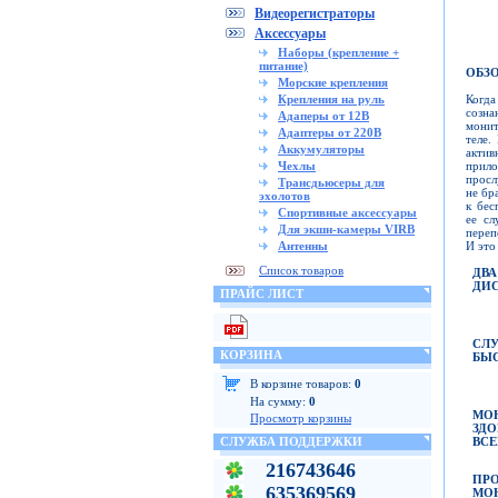
Видеорегистраторы
Аксессуары
Наборы (крепление +
питание)
ОБЗО
Морские крепления
Когда
Крепления на руль
созна
Адаперы от 12В
монит
Адаптеры от 220В
теле.
Аккумуляторы
актив
прило
Чехлы
просл
Трансдьюсеры для
не бр
эхолотов
к бес
Спортивные аксессуары
ее сл
Для экшн-камеры VIRB
переп
И это
Антенны
Список товаров
ДВА
ДИ
ПРАЙС ЛИСТ
СЛ
КОРЗИНА
БЫС
В корзине товаров:
0
На сумму:
0
МО
Просмотр корзины
ЗД
ВСЕ
СЛУЖБА ПОДДЕРЖКИ
216743646
ПР
635369569
М