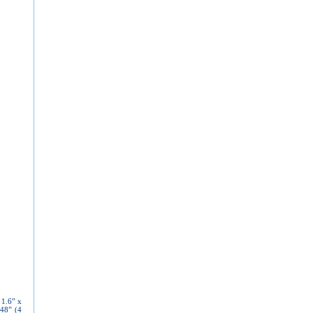
 1.6” x
.48” (4