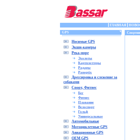
ГЛАВНАЯ
НОВО
GPS
Спортив
Носимые GPS
Экшн-камеры
Река-море
Эхолоты
Картплоттеры
Радары
Panoptix
Дрессировка и слежение за
собаками
Спорт, Фитнес
Бег
Фитнес
Плавание
Велоспорт
Гольф
Универсальные
Автомобильные
Мотоциклетные GPS
Авиационные GPS
OEM GPS