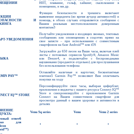
МЕЩЕНИИ
HIIT, плавание, гольф, хайкинг, скалолазание в
помещении, и мн.др.
Функции безопасности и трекинга включают
НКЦИИ
выявление инцидента (во время аутдор активностей) и
ЗОПАСНОСТИ И
помощь; в обоих случаях отправляется сообщение с
КИНГА
Вашим реальным местоположением доверенным
контактам3
Получайте уведомления о входящих звонках, тектовых
сообщениях или оповещениях в соцсетях прямо на
АРТ-УВЕДОМЛЕНИЯ
свое запясте – при использовании с совместимым
смартфоном на базе Android™ или iOS
Загружайте до 650 песен на Ваши часы, включая плей
листы с потоковых сервисов Spotify®, Amazon Music
ЗЫКА
или Deezer4, и подключайте с беспроводными
наушниками (продаются отдельно) для прослушивания
без использования телефона
Оставляйте наличные и карточки; бесконтактные
MIN PAY™
платежи5 Garmin Pay™ позволяют Вам оплачивать
покупки на ходу
Персонифицируйте свои часы, выбирая циферблат,
приложения и виджеты с нашего ресурса Connect IQ™
Store и синхронизируйте с приложением Garmin
NECT IQ™ STORE
Connect на Вашем совместимом смартфоне для
просмотра данный о вашем здоровье и активности в
деталях
ВНЕНИЕ
Venu
Sq
series
Venu
Venu
2
series
ДУКТА
:
товый ответ
6
лько для
•
•
•
йсов
oid™)
т-