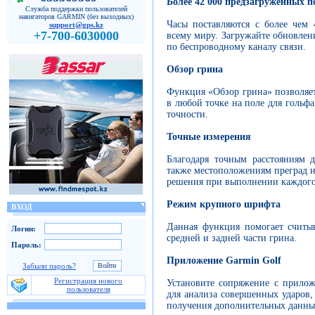
Более 42 000 предзагруженных п
Служба поддержки пользователей
навигаторов GARMIN (без выходных)
Часы поставляются с более чем
support@gps.kz
+7-700-6030000
всему миру. Загружайте обновлени
по беспроводному каналу связи.
Обзор грина
Функция «Обзор грина» позволяе
в любой точке на поле для гольф
точности.
Точные измерения
Благодаря точным расстояниям д
также местоположениям преград и
решения при выполнении каждого
Режим крупного шрифта
ВХОД
Данная функция помогает считыв
Логин:
средней и задней части грина.
Пароль:
Приложение Garmin Golf
Забыли пароль?
Регистрация нового
Установите сопряжение с прило
пользователя
для анализа совершенных ударов,
получения дополнительных данных