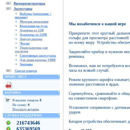
Видеорегистраторы
Аксессуары
Наборы (крепление +
питание)
Морские крепления
Мы позаботимся о вашей игре
Крепления на руль
Адаперы от 12В
Прикрепите этот круглый дально
Адаптеры от 220В
гольфа для просмотра расстояний
Аккумуляторы
по всему миру. Устройство обеспе
Чехлы
Трансдьюсеры для
эхолотов
Закрепляйте прибор в нужном мес
Спортивные аксессуары
ремешка.
Для экшн-камеры VIRB
Антенны
Возможно, вам не потребуются все
часы на всякий случай.
Список товаров
ПРАЙС ЛИСТ
Режим крупного шрифта означает, 
значение расстояния в ярдах.
КОРЗИНА
Соревнуйтесь, сравнивайте и об
на совместимом смартфоне.
В корзине товаров:
0
На сумму:
0
Установите сопряжение с датчика
Просмотр корзины
ударов.
СЛУЖБА ПОДДЕРЖКИ
Батарея устройства обеспечивает д
216743646
635369569