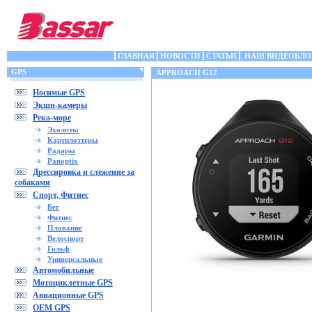
ГЛАВНАЯ
НОВОСТИ
СТАТЬИ
НАШ ВИДЕОБЛО
GPS
APPROACH G12
Носимые GPS
Экшн-камеры
Река-море
Эхолоты
Картплоттеры
Радары
Panoptix
Дрессировка и слежение за
собаками
Спорт, Фитнес
Бег
Фитнес
Плавание
Велоспорт
Гольф
Универсальные
Автомобильные
Мотоциклетные GPS
Авиационные GPS
OEM GPS