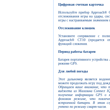
Цифровая счетная карточка
Используйте прибор Approach® G
отслеживания игры на удары, сис
игры с настраиваемым значением 
Отслеживание клюшек
Установите сопряжение с пол
Approach® CT10 (продается от
функций слежения.
Период работы батареи
Батарея портативного устройства 
режиме GPS.
Для любой погоды
Этот дальномер является водон
можете продолжать игру под дожд
Обращаем ваше внимание, что п
виджета из Магазина Connect I
получение информации GPS о 
фоновом режиме, что повлече
встроенной батареи. В этом с
учтено по режиму смарт-часов.