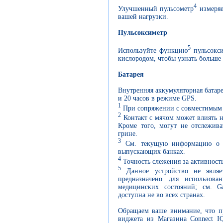
4
Улучшенный пульсометр
измеряе
вашей нагрузки.
Пульсоксиметр
5
Используйте функцию
пульсокси
кислородом, чтобы узнать больше
Батарея
Внутренняя аккумуляторная батаре
и 20 часов в режиме GPS.
1
При сопряжении с совместимым
2
Контакт с мячом может влиять н
Кроме того, могут не отслежива
грине.
3
См. текущую информацию о п
выпускающих банках.
4
Точность слежения за активност
5
Данное устройство не являе
предназначено для использов
медицинских состояний; см. Ga
доступна не во всех странах.
Обращаем ваше внимание, что п
виджета из Магазина Connect I