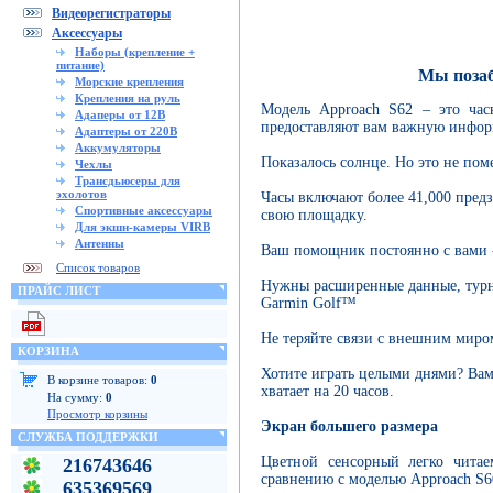
Видеорегистраторы
Аксессуары
Наборы (крепление +
питание)
Мы позаб
Морские крепления
Крепления на руль
Модель Approach S62 – это час
Адаперы от 12В
предоставляют вам важную инфор
Адаптеры от 220В
Аккумуляторы
Показалось солнце. Но это не по
Чехлы
Трансдьюсеры для
эхолотов
Часы включают более 41,000 предз
Спортивные аксессуары
свою площадку.
Для экшн-камеры VIRB
Антенны
Ваш помощник постоянно с вами - 
Список товаров
Нужны расширенные данные, турн
ПРАЙС ЛИСТ
Garmin Golf™
Не теряйте связи с внешним миро
КОРЗИНА
Хотите играть целыми днями? Вам
В корзине товаров:
0
хватает на 20 часов.
На сумму:
0
Просмотр корзины
Экран большего размера
СЛУЖБА ПОДДЕРЖКИ
Цветной сенсорный легко чита
216743646
сравнению с моделью Approach S6
635369569