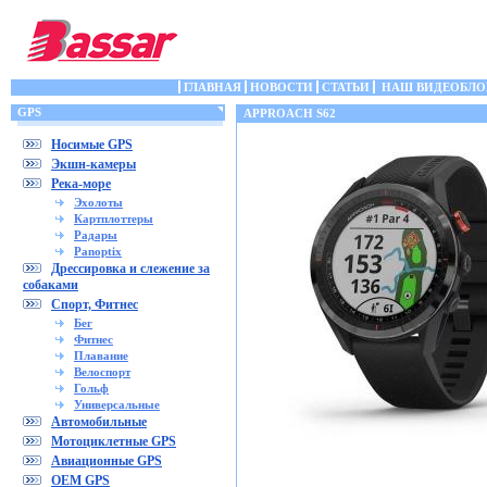
ГЛАВНАЯ
НОВОСТИ
СТАТЬИ
НАШ ВИДЕОБЛО
GPS
APPROACH S62
Носимые GPS
Экшн-камеры
Река-море
Эхолоты
Картплоттеры
Радары
Panoptix
Дрессировка и слежение за
собаками
Спорт, Фитнес
Бег
Фитнес
Плавание
Велоспорт
Гольф
Универсальные
Автомобильные
Мотоциклетные GPS
Авиационные GPS
OEM GPS