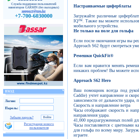
Служба поддержки пользователей
Настраиваемые циферблаты
навигаторов GARMIN (без выходных)
support@gps.kz
+7-700-6030000
Загружайте различные циферблат
IQ™. Также вы можете использов
мобильного устройства.
Не только на поле для гольфа
Если после окончания игры вы ре
Approach S62 будут смотреться ум
Ремешки QuickFit®
Если вам нравится менять ремешк
никаких проблем! Вы можете испо
Approach S62 Hero
Ваш помощник всегда под рукой
ВХОД
Caddie) учтет направление и ско
зависимости от дальности удара, 
Логин:
Скорость и направление ветра
Пароль:
Часы отображают скорость и нап
направления удара.
Забыли пароль?
41,000 предзагруженных полей дл
Регистрация нового
Часы поставляются с цветными ка
пользователя
для гольфа по всему миру. Загруж
играете.