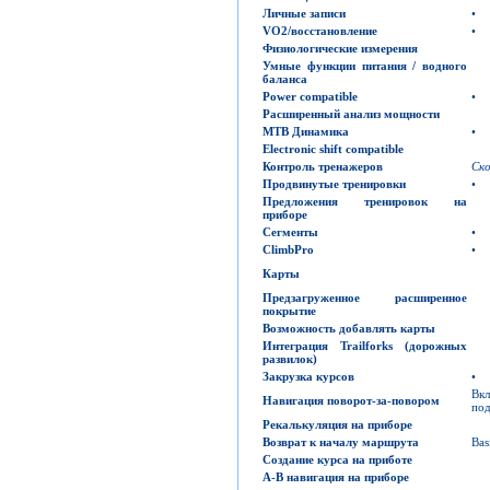
Личные записи
•
VO2/
восстановление
•
Физиологические измерения
Умные функции питания / водного
баланса
Power compatible
•
Расширенный анализ мощности
MTB
Динамика
•
Electronic shift compatible
Контроль тренажеров
Ск
Продвинутые тренировки
•
Предложения тренировок на
приборе
Сегменты
•
ClimbPro
•
Карты
Предзагруженное расширенное
покрытие
Возможность добавлять карты
Интеграция
Trailforks
(дорожных
развилок)
Закрузка курсов
•
Вк
Навигация поворот-за-повором
под
Рекалькуляция на приборе
Возврат к началу маршрута
Bas
Создание курса на приботе
A-B
навигация на приборе