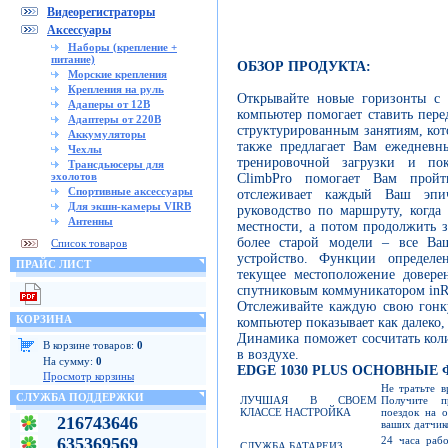
Видеорегистраторы
Аксессуары
Наборы (крепление +
питание)
ОБЗОР ПРОДУКТА:
Морские крепления
Крепления на руль
Открывайте новые горизонты с 
Адаперы от 12В
компьютер помогает ставить пере
Адаптеры от 220В
структурированным занятиям, ко
Аккумуляторы
также предлагает Вам ежедневн
Чехлы
тренировочной загрузки и по
Трансдьюсеры для
эхолотов
ClimbPro помогает Вам прой
Спортивные аксессуары
отслеживает каждый Ваш эпи
Для экшн-камеры VIRB
руководство по маршруту, когда 
Антенны
местности, а потом продолжить з
более старой модели – все Ва
Список товаров
устройство. Функции определ
ПРАЙС ЛИСТ
текущее местоположение довере
спутниковым коммуникатором inR
Отслеживайте каждую свою гонк
КОРЗИНА
компьютер показывает как далеко,
Динамика поможет сосчитать кол
В корзине товаров:
0
в воздухе.
На сумму:
0
EDGE 1030 PLUS ОСНОВНЫЕ
Просмотр корзины
Не тратьте в
СЛУЖБА ПОДДЕРЖКИ
ЛУЧШАЯ В СВОЕМ
Получите пр
КЛАССЕ НАСТРОЙКА
поездок на 
216743646
ваших датчик
24 часа раб
635369569
СЛУЖБА БАТАРЕИ3