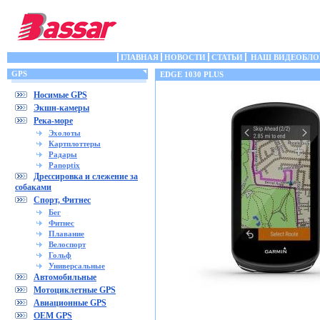
ГЛАВНАЯ
НОВОСТИ
СТАТЬИ
НАШ ВИДЕОБЛО
GPS
EDGE 1030 PLUS
Носимые GPS
Экшн-камеры
Река-море
Эхолоты
Картплоттеры
Радары
Panoptix
Дрессировка и слежение за
собаками
Спорт, Фитнес
Бег
Фитнес
Плавание
Велоспорт
Гольф
Универсальные
Автомобильные
Мотоциклетные GPS
Авиационные GPS
OEM GPS