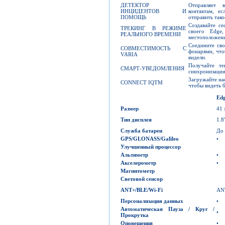
ДЕТЕКТОР
Отправляет 
ИНЦИДЕНТОВ И
контактам, е
ПОМОЩЬ
отправить так
Создавайте се
ТРЕКИНГ В РЕЖИМЕ
своего Edge
РЕАЛЬНОГО ВРЕМЕНИ
местоположени
Соедините сво
СОВМЕСТИМОСТЬ С
фонарями, чт
VARIA
видели.
Получайте т
СМАРТ-УВЕДОМЛЕНИЯ
синхронизации
Загружайте нас
CONNECT IQTM
чтобы видеть б
Edg
Размер
41 
Тип дисплея
1.
Служба батареи
До 
GPS/GLONASS/Galileo
•
Улучшенный процессор
Альтиметр
•
Акселерометр
•
Магнитометр
Световой сенсор
ANT+/BLE/Wi-Fi
AN
Персонализация данных
•
Автоматическая Пауза / Круг /
•
Прокрутка
Оповещения
•