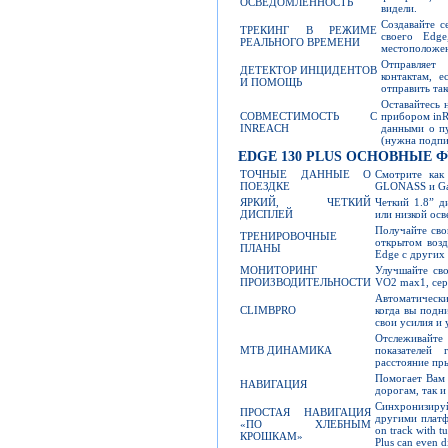
ОСВЕДОМЛЕННОСТЬ
видели.
Создавайте с
ТРЕКИНГ В РЕЖИМЕ
своего Edg
РЕАЛЬНОГО ВРЕМЕНИ
местоположен
Отправляет
ДЕТЕКТОР ИНЦИДЕНТОВ
контактам, 
И ПОМОЩЬ
отправить та
Оставайтесь 
СОВМЕСТИМОСТЬ С
прибором inR
INREACH
данными о п
(нужна подпи
EDGE 130 PLUS ОСНОВНЫЕ 
ТОЧНЫЕ ДАННЫЕ О
Смотрите как
ПОЕЗДКЕ
GLONASS и Gal
ЯРКИЙ, ЧЕТКИЙ
Четкий 1.8” д
ДИСПЛЕЙ
или низкой ос
Получайте свои
ТРЕНИРОВОЧНЫЕ
открытом возд
ПЛАНЫ
Edge с других 
МОНИТОРИНГ
Улучшайте св
ПРОИЗВОДИТЕЛЬНОСТИ
VO2 max1, сер
Автоматически
CLIMBPRO
когда вы подн
свои усилия и 
Отслеживайт
MTB ДИНАМИКА
показателей 
расстояние пры
Помогает Вам 
НАВИГАЦИЯ
дорогам, так 
Синхронизиру
ПРОСТАЯ НАВИГАЦИЯ
другими платф
«ПО ХЛЕБНЫМ
on track with 
КРОШКАМ»
Plus can even di