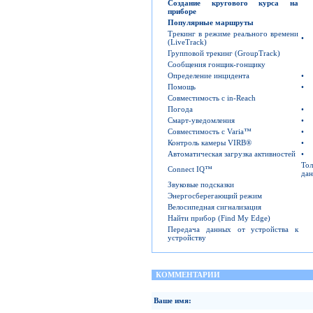
Создание кругового курса на
приборе
Популярные маршруты
Трекинг в режиме реального времени
•
(LiveTrack)
Групповой трекинг (GroupTrack)
Сообщения гонщик-гонщику
Определение инцидента
•
Помощь
•
Совместимость с in-Reach
Погода
•
Смарт-уведомления
•
Совместимость с Varia™
•
Контроль камеры VIRB®
•
Автоматическая загрузка активностей
•
То
Connect IQ™
да
Звуковые подсказки
Энергосберегающий режим
Велосипедная сигнализация
Найти прибор (Find My Edge)
Передача данных от устройства к
устройству
КОММЕНТАРИИ
Ваше имя: