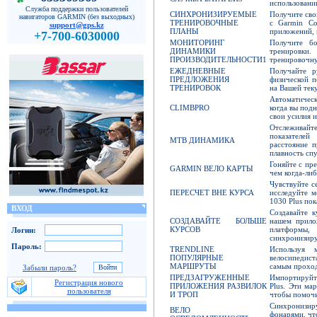
использовани
Служба поддержки пользователей
СИНХРОНИЗИРУЕМЫЕ
Получите сво
навигаторов GARMIN (без выходных)
ТРЕНИРОВОЧНЫЕ
с Garmin Co
support@gps.kz
ПЛАНЫ
приложений, 
+7-700-6030000
МОНИТОРИНГ
Получите б
ДИНАМИКИ
тренировки
ПРОИЗВОДИТЕЛЬНОСТИ1
тренировочну
ЕЖЕДНЕВНЫЕ
Получайте р
ПРЕДЛОЖЕНИЯ
физической п
ТРЕНИРОВОК
на Вашей тек
Автоматическ
CLIMBPRO
когда вы под
свои усилия и
Отслеживайт
показателей
MTB ДИНАМИКА
расстояние п
плавность спу
Гоняйте с пр
GARMIN ВЕЛО КАРТЫ
чем когда-либ
Чувствуйте с
ПЕРЕСЧЕТ ВНЕ КУРСА
исследуйте м
1030 Plus пок
ВХОД
Создавайте 
СОЗДАВАЙТЕ БОЛЬШЕ
нашем прило
КУРСОВ
платформы,
Логин:
синхронизиру
Пароль:
TRENDLINE
Используя 
ПОПУЛЯРНЫЕ
велосипедис
МАРШРУТЫ
самым прохо
Забыли пароль?
ПРЕДЗАГРУЖЕННЫЕ
Импортируйте
Регистрация нового
ПРИЛОЖЕНИЯ РАЗВИЛОК
Plus. Эти ма
пользователя
И ТРОП
чтобы помочь
Синхронизиру
ВЕЛО
фонарями, чт