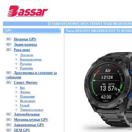
ГЛАВНАЯ
НОВОСТИ
СТАТЬИ
НАШ ВИДЕОБЛО
GPS
Часы DESCENT MK2I/DESCENT T1 BUND
Носимые GPS
Экшн-камеры
Река-море
Эхолоты
Картплоттеры
Радары
Panoptix
Дрессировка и слежение за
собаками
Спорт, Фитнес
Бег
Фитнес
Плавание
Велоспорт
Гольф
Универсальные
Автомобильные
Мотоциклетные GPS
Авиационные GPS
OEM GPS