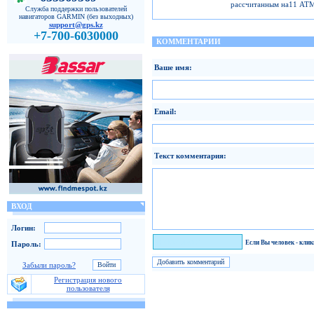
рассчитанным на11 AT
Служба поддержки пользователей
навигаторов GARMIN (без выходных)
support@gps.kz
+7-700-6030000
КОММЕНТАРИИ
Ваше имя:
Email:
Текст комментария:
ВХОД
Логин:
Я человек!
Если Вы человек - кли
Пароль:
Забыли пароль?
Регистрация нового
пользователя