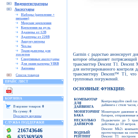
Видеорегистраторы
Аксессуары
Наборы (крепление +
питание)
Морские крепления
Крепления на руль
Адаперы от 12В
Адаптеры от 220В
Аккумуляторы
Чехлы
Трансдьюсеры для
Garmin с радостью анонсирует д
эхолотов
которое объединяет потрясающий
Спортивные аксессуары
Для экшн-камеры VIRB
трансмиттер Descent T1. Descen
Антенны
для интегрированного контроля д
трансмиттеру Descent™ T1, что
Список товаров
групповых погружений.
ПРАЙС ЛИСТ
ОСНОВНЫЕ ФУНКЦИИ:
КОРЗИНА
КОМПЬЮТАР
Контролируйте свой газ
ДЛЯ
дайвинга с стиле часов
В корзине товаров:
0
ДАЙВИНГА
На сумму:
0
МОНИТОРИНГ
Мониторьте давление в 
БАКА
батареи, отправленные 
Просмотр корзины
НЕСКОЛЬКО
Подключите до 5 тран
СЛУЖБА ПОДДЕРЖКИ
ДАЙВЕРОВ
действия до 10 метров.
Descent Mk2i компью
216743646
ВОДНЫЙ
протестирован на соот
635369569
РЕЙТИНГ
Descent T1 построен