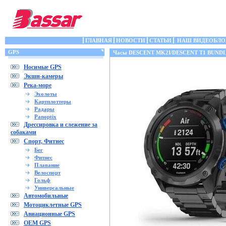
ГЛАВНАЯ
НОВОСТИ
СТАТЬИ
НАШ ВИДЕОБЛО
GPS
Часы DESCENT MK2I/DESCENT T1 BUND
Носимые GPS
Экшн-камеры
Река-море
Эхолоты
Картплоттеры
Радары
Panoptix
Дрессировка и слежение за
собаками
Спорт, Фитнес
Бег
Фитнес
Плавание
Велоспорт
Гольф
Универсальные
Автомобильные
Мотоциклетные GPS
Авиационные GPS
OEM GPS