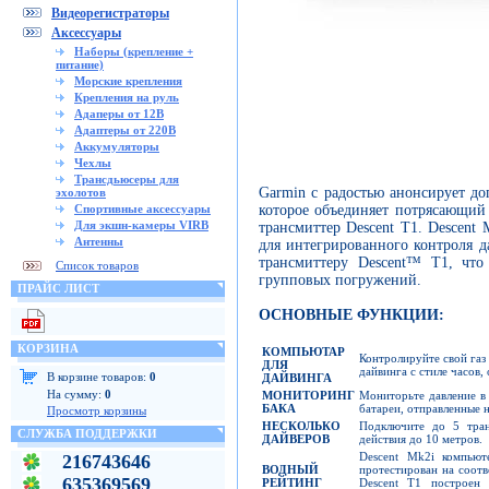
Видеорегистраторы
Аксессуары
Наборы (крепление +
питание)
Морские крепления
Крепления на руль
Адаперы от 12В
Адаптеры от 220В
Аккумуляторы
Чехлы
Трансдьюсеры для
Garmin с радостью анонсирует д
эхолотов
которое объединяет потрясающий
Спортивные аксессуары
Для экшн-камеры VIRB
трансмиттер Descent T1. Descen
Антенны
для интегрированного контроля д
трансмиттеру Descent™ T1, что
Список товаров
групповых погружений.
ПРАЙС ЛИСТ
ОСНОВНЫЕ ФУНКЦИИ:
КОРЗИНА
КОМПЬЮТАР
Контролируйте свой газ
ДЛЯ
дайвинга с стиле часов
В корзине товаров:
0
ДАЙВИНГА
На сумму:
0
МОНИТОРИНГ
Мониторьте давление в 
БАКА
батареи, отправленные 
Просмотр корзины
НЕСКОЛЬКО
Подключите до 5 тран
СЛУЖБА ПОДДЕРЖКИ
ДАЙВЕРОВ
действия до 10 метров.
Descent Mk2i компью
216743646
ВОДНЫЙ
протестирован на соот
635369569
РЕЙТИНГ
Descent T1 построен