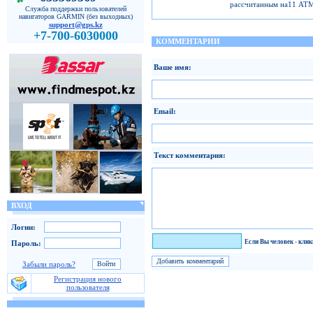
рассчитанным на11 AT
Служба поддержки пользователей
навигаторов GARMIN (без выходных)
support@gps.kz
+7-700-6030000
КОММЕНТАРИИ
Ваше имя:
Email:
Текст комментария:
ВХОД
Логин:
Я человек!
Если Вы человек - кли
Пароль:
Забыли пароль?
Регистрация нового
пользователя