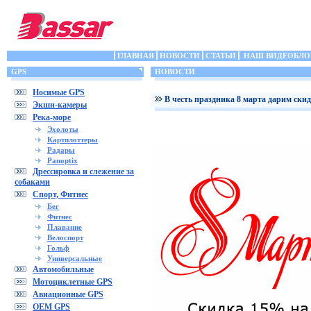
ГЛАВНАЯ
НОВОСТИ
СТАТЬИ
НАШ ВИДЕОБЛО
GPS
НОВОСТИ
Носимые GPS
В честь праздника 8 марта дарим ски
Экшн-камеры
Река-море
Эхолоты
Картплоттеры
Радары
Panoptix
Дрессировка и слежение за
собаками
Спорт, Фитнес
Бег
Фитнес
Плавание
Велоспорт
Гольф
Универсальные
Автомобильные
Мотоциклетные GPS
Авиационные GPS
OEM GPS