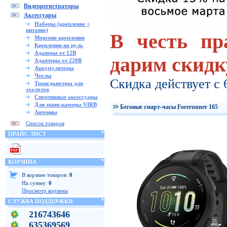
Видеорегистраторы
Аксессуары
Наборы (крепление +
питание)
В честь пр
Морские крепления
Крепления на руль
Адаперы от 12В
дарим скид
Адаптеры от 220В
Аккумуляторы
Чехлы
Скидка действует с 6
Трансдьюсеры для
эхолотов
Спортивные аксессуары
Для экшн-камеры VIRB
Беговые смарт-часы Forerunner 165
Антенны
Список товаров
ПРАЙС ЛИСТ
КОРЗИНА
В корзине товаров:
0
На сумму:
0
Просмотр корзины
СЛУЖБА ПОДДЕРЖКИ
216743646
635369569