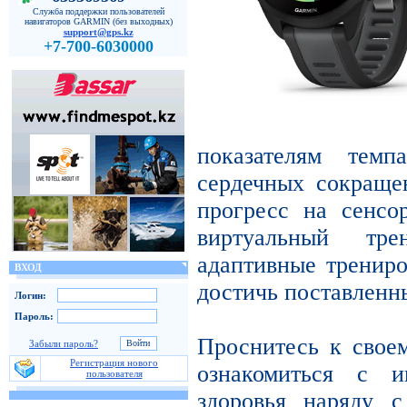
Служба поддержки пользователей
навигаторов GARMIN (без выходных)
support@gps.kz
+7-700-6030000
показателям темп
сердечных сокраще
прогресс на сенс
виртуальный т
адаптивные тренир
ВХОД
достичь поставленн
Логин:
Пароль:
Проснитесь к своем
Забыли пароль?
Регистрация нового
ознакомиться с и
пользователя
здоровья наряду с