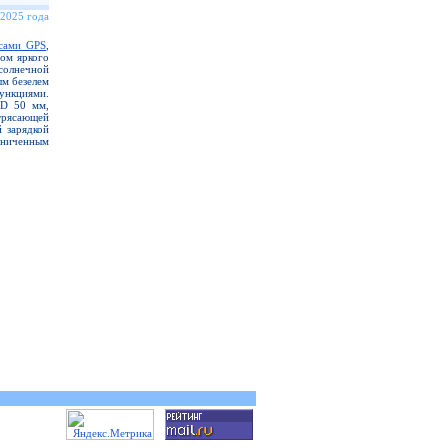
 2025 года
сами GPS
,
ром яркого
солнечной
ым безелем
нкциями.
D 50 мм,
трясающей
й зарядкой
аниченным