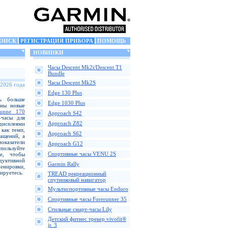
ОИСК
РЕГИСТРАЦИЯ ПРИБОРА
ПОМОЩЬ
НОВИНКИ
Часы Descent Mk2i/Descent T1
Bundle
Часы Descent Mk2S
 2026 года
Edge 130 Plus
ь больше
Edge 1030 Plus
аны новые
runne 170
Approach S42
-часы для
Approach Z82
дисплеями
как темп,
Approach S62
ащений, а
казатели
Approach G12
пользуйте
Спортивные часы VENU 2S
е, чтобы
одуктивной
Garmin Rally
ренировки,
ируетесь.
TREAD рекреационный
спутниковый навигатор
Мультиспортивные часы Enduro
Спортивные часы Forerunner 35
Стильные смарт-часы Lily
Детский фитнес трекер vivofit®
jr. 3