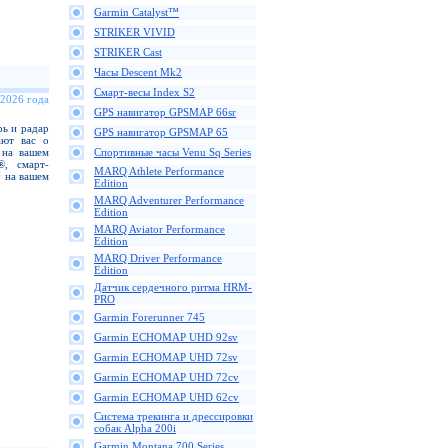
Garmin Catalyst™
STRIKER VIVID
STRIKER Cast
Часы Descent Mk2
Смарт-весы Index S2
 2026 года
GPS навигатор GPSMAP 66sr
ь и радар
GPS навигатор GPSMAP 65
ают вас о
 на вашем
Спортивные часы Venu Sq Series
®, смарт-
MARQ Athlete Performance
 на вашем
Edition
MARQ Adventurer Performance
Edition
MARQ Aviator Performance
Edition
MARQ Driver Performance
Edition
Датчик сердечного ритма HRM-
PRO
Garmin Forerunner 745
Garmin ECHOMAP UHD 92sv
Garmin ECHOMAP UHD 72sv
Garmin ECHOMAP UHD 72cv
Garmin ECHOMAP UHD 62cv
Cистема трекинга и дрессировки
собак Alpha 200i
Garmin Montana 700 Series