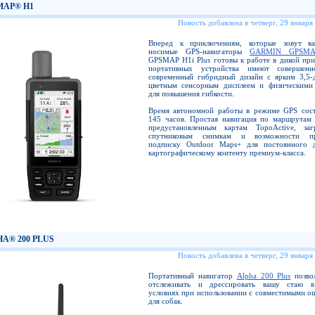
MAP® H1
Новость добавлена в четверг, 29 января
Вперед к приключениям, которые зовут в
носимые GPS-навигаторы
GARMIN GPSM
GPSMAP H1i Plus готовы к работе в дикой при
портативных устройства имеют совершенн
современный гибридный дизайн с ярким 3,5
цветным сенсорным дисплеем и физическими
для повышения гибкости.
Время автономной работы в режиме GPS сост
145 часов. Простая навигация по маршрутам 
предустановленным картам TopoActive, за
спутниковым снимкам и возможности пр
подписку Outdoor Maps+ для постоянного 
картографическому контенту премиум-класса.
A® 200 PLUS
Новость добавлена в четверг, 29 января
Портативный навигатор
Alpha 200 Plus
позвол
отслеживать и дрессировать вашу стаю в
условиях при использовании с совместимыми о
для собак.