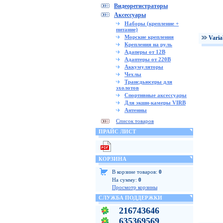
Видеорегистраторы
Аксессуары
Наборы (крепление +
питание)
Морские крепления
Vari
Крепления на руль
Адаперы от 12В
Адаптеры от 220В
Аккумуляторы
Чехлы
Трансдьюсеры для
эхолотов
Спортивные аксессуары
Для экшн-камеры VIRB
Антенны
Список товаров
ПРАЙС ЛИСТ
КОРЗИНА
В корзине товаров:
0
На сумму:
0
Просмотр корзины
СЛУЖБА ПОДДЕРЖКИ
216743646
635369569