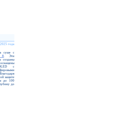
 2025 года
на суше с
 8
. Эти
ы созданы
 оснащены
MOLED с
фировыми
Благодаря
ой защите
ем до 100
лубину до