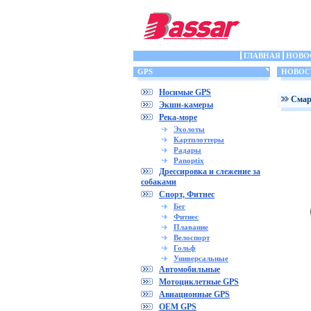
ГЛАВНАЯ
НОВО
GPS
НОВОС
Носимые GPS
Cмар
Экшн-камеры
Река-море
Эхолоты
Картплоттеры
Радары
Panoptix
Дрессировка и слежение за
собаками
Спорт, Фитнес
Бег
Фитнес
Плавание
Велоспорт
Гольф
Универсальные
Автомобильные
Мотоциклетные GPS
Авиационные GPS
OEM GPS