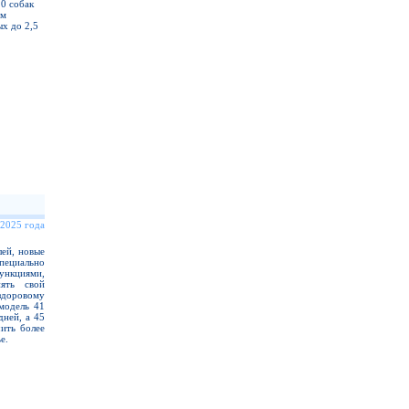
20 собак
ом
х до 2,5
 2025 года
ей, новые
ециально
нкциями,
ять свой
здоровому
модель 41
дней, а 45
ить более
е.