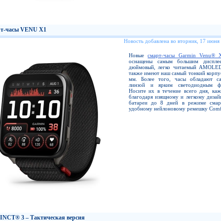
т-часы VENU X1
Новость добавлена во вторник, 17 июня
Новые
смарт-часы Garmin Venu® 
оснащены самым большим диспл
дюймовый, легко читаемый AMOLED
также имеют наш самый тонкий корпус
мм. Более того, часы обладают с
линзой и ярким светодиодным фо
Носите их в течение всего дня, каж
благодаря изящному и легкому дизай
батареи до 8 дней в режиме смар
удобному нейлоновому ремешку Comfo
INCT® 3 – Тактическая версия