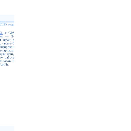
 2025 года
X1
с GPS
еем — 2-
 экран, а
 - всего 8
апфировой
нариком.
дый день,
ну, работе
т-часов и
rtFit.