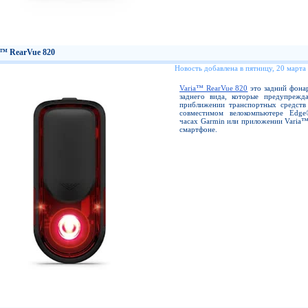
a™ RearVue 820
Новость добавлена в пятницу, 20 марта
Varia™ RearVue 820
это задний фонар
заднего вида, которые предупрежд
приближении транспортных средств
совместимом велокомпьютере Edge
часах Garmin или приложении Varia™
смартфоне.