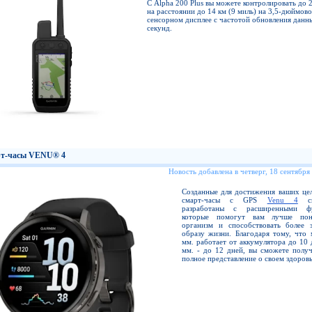
С Alpha 200 Plus вы можете контролировать до 
на расстоянии до 14 км (9 миль) на 3,5-дюймов
сенсорном дисплее с частотой обновления данны
секунд.
т-часы VENU® 4
Новость добавлена в четверг, 18 сентября
Созданные для достижения ваших цел
смарт-часы с GPS
Venu 4
сп
разработаны с расширенными фу
которые помогут вам лучше пон
организм и способствовать более 
образу жизни. Благодаря тому, что 
мм. работает от аккумулятора до 10 
мм. - до 12 дней, вы сможете получ
полное представление о своем здоровь