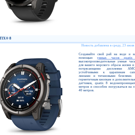
TIX® 8
Новость добавлена в среду, 23 июля
Создавайте свой рай на воде и 
помощью
умных часов quatix
высокопроизводительные умные час
для вашего морского образа жизни и
потрясающими дисплеями A
устойчивыми к царапинам сап
линзами и титановыми безелями. 
герметичным кнопкам и дополнительн
датчиков, quatix 8 водонепроница
метров и способен погружаться на г
40 метров.