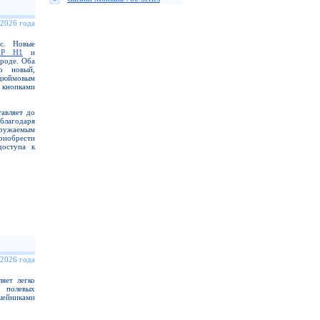
 2026 года
ас. Новые
AP H1
и
роде. Оба
о новый,
-дюймовым
 кнопками
авляет до
благодаря
гружаемым
иобрести
доступа к
 2026 года
яет легко
 полевых
шейниками