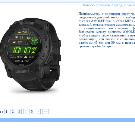
Новость добавлена в среду, 4 июня
Познакомьтесь с
прочными смарт-ча
созданными для этой миссии, с выбо
дисплея AMOLED или дисплея MIP с 
зарядкой, металлическим армированн
и специальными тактическими фу
Выбирайте между дисплеем AMOLE
чтобы увидеть свою статистику в по
детализации, или линзой с солнечно
размером 45 мм или 50 мм с неогр
сроком службы батареи.
 :
1
2
3
4
5
>
>>