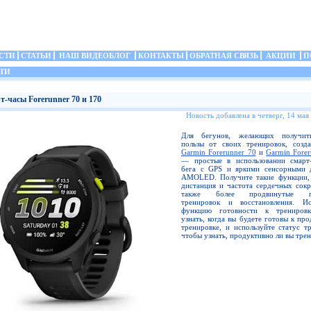
СТИ
СТАТЬИ
НАШ ВИДЕОБЛОГ
КОНТАКТЫ
ОБРАТНАЯ СВЯЗЬ
АКЦИИ
П
ТИ
т-часы Forerunner 70 и 170
Новость добавлена в четверг, 14 мая
Для бегунов, желающих получит
пользы от своих тренировок, созд
Garmin Forerunner 70
и
Garmin Fore
— простые в использовании смарт
бега с GPS и яркими сенсорными 
AMOLED. Получите такие функции, 
дистанция и частота сердечных сокр
также более продвинутые по
тренировок и восстановления. Ис
функцию готовности к тренировк
узнать, когда вы будете готовы к пр
тренировке, и используйте статус т
чтобы узнать, продуктивно ли вы трен