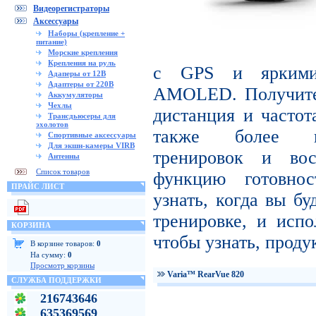
Видеорегистраторы
Аксессуары
Наборы (крепление +
питание)
Морские крепления
Крепления на руль
с GPS и яркими
Адаперы от 12В
Адаптеры от 220В
AMOLED. Получите 
Аккумуляторы
Чехлы
дистанция и частот
Трансдьюсеры для
эхолотов
также более пр
Спортивные аксессуары
Для экшн-камеры VIRB
тренировок и вос
Антенны
Список товаров
функцию готовнос
ПРАЙС ЛИСТ
узнать, когда вы бу
тренировке, и испо
КОРЗИНА
чтобы узнать, проду
В корзине товаров:
0
На сумму:
0
Просмотр корзины
Varia™ RearVue 820
СЛУЖБА ПОДДЕРЖКИ
216743646
635369569