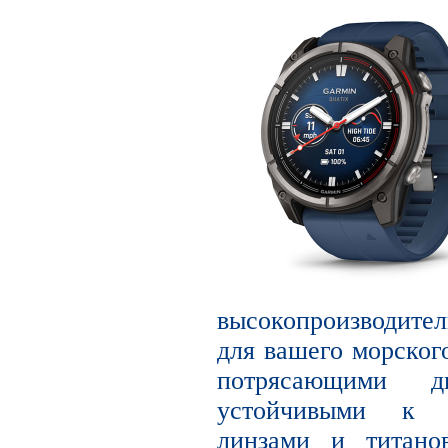
высокопроизводите
для вашего морског
потрясающими 
устойчивыми к 
линзами и титано