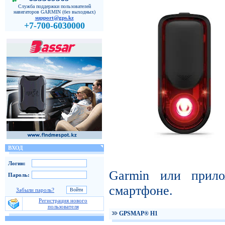
Служба поддержки пользователей
навигаторов GARMIN (без выходных)
support@gps.kz
+7-700-6030000
ВХОД
Логин:
Garmin или прил
Пароль:
смартфоне.
Забыли пароль?
Регистрация нового
пользователя
GPSMAP® H1