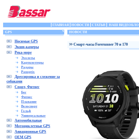
ГЛАВНАЯ
НОВОСТИ
СТАТЬИ
НАШ ВИДЕОБЛО
GPS
НОВОСТИ
Носимые GPS
Cмарт-часы Forerunner 70 и 170
Экшн-камеры
Река-море
Эхолоты
Картплоттеры
Радары
Panoptix
Дрессировка и слежение за
собаками
Спорт, Фитнес
Бег
Фитнес
Плавание
Велоспорт
Гольф
Универсальные
Автомобильные
Мотоциклетные GPS
Авиационные GPS
OEM GPS