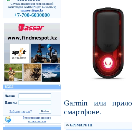
Служба поддержки пользователей
навигаторов GARMIN (без выходных)
support@gps.kz
+7-700-6030000
ВХОД
Логин:
Garmin или прил
Пароль:
смартфоне.
Забыли пароль?
Регистрация нового
пользователя
GPSMAP® H1