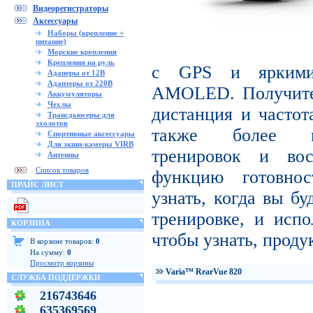
Видеорегистраторы
Аксессуары
Наборы (крепление +
питание)
Морские крепления
Крепления на руль
с GPS и яркими
Адаперы от 12В
Адаптеры от 220В
AMOLED. Получите 
Аккумуляторы
Чехлы
дистанция и частот
Трансдьюсеры для
эхолотов
также более пр
Спортивные аксессуары
Для экшн-камеры VIRB
тренировок и вос
Антенны
Список товаров
функцию готовнос
ПРАЙС ЛИСТ
узнать, когда вы бу
тренировке, и испо
КОРЗИНА
чтобы узнать, проду
В корзине товаров:
0
На сумму:
0
Просмотр корзины
Varia™ RearVue 820
СЛУЖБА ПОДДЕРЖКИ
216743646
635369569