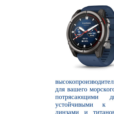
высокопроизводите
для вашего морског
потрясающими 
устойчивыми к 
линзами и титано