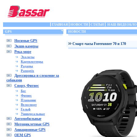
ГЛАВНАЯ
НОВОСТИ
СТАТЬИ
НАШ ВИДЕОБЛО
GPS
НОВОСТИ
Носимые GPS
Cмарт-часы Forerunner 70 и 170
Экшн-камеры
Река-море
Эхолоты
Картплоттеры
Радары
Panoptix
Дрессировка и слежение за
собаками
Спорт, Фитнес
Бег
Фитнес
Плавание
Велоспорт
Гольф
Универсальные
Автомобильные
Мотоциклетные GPS
Авиационные GPS
OEM GPS