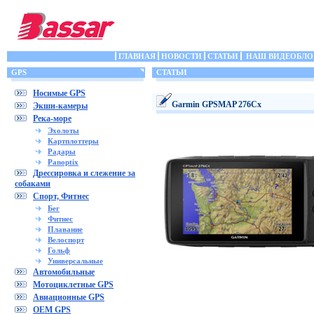
ГЛАВНАЯ
НОВОСТИ
СТАТЬИ
НАШ ВИДЕОБЛО
GPS
СТАТЬИ
Носимые GPS
Garmin GPSMAP 276Cx
Экшн-камеры
Река-море
Эхолоты
Картплоттеры
Радары
Panoptix
Дрессировка и слежение за
собаками
Спорт, Фитнес
Бег
Фитнес
Плавание
Велоспорт
Гольф
Универсальные
Автомобильные
Мотоциклетные GPS
Авиационные GPS
OEM GPS