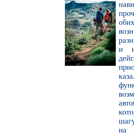
нав
про
оби
воз
раз
и н
де
прио
каза
фун
во
авт
кот
шагу
на 