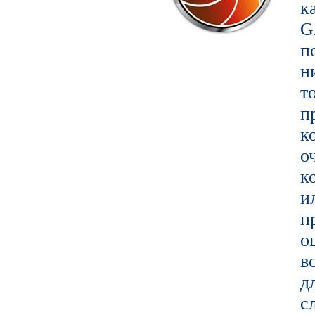
к
G
п
т
п
к
о
к
и
п
о
в
д
с