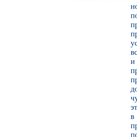
н
п
п
у
в
и
п
п
д
ч
э
в
п
п