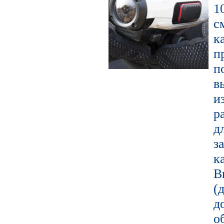
1
с
к
п
в
и
р
д
з
к
В
(
д
о