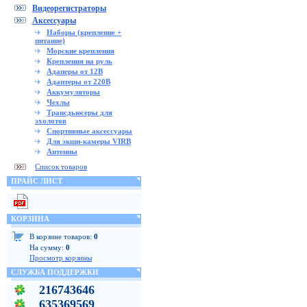
Видеорегистраторы
Аксессуары
Наборы (крепление +
питание)
Морские крепления
Крепления на руль
Адаперы от 12В
Адаптеры от 220В
Аккумуляторы
Чехлы
Трансдьюсеры для
эхолотов
Спортивные аксессуары
Для экшн-камеры VIRB
Антенны
Список товаров
ПРАЙС ЛИСТ
КОРЗИНА
В корзине товаров:
0
На сумму:
0
Просмотр корзины
СЛУЖБА ПОДДЕРЖКИ
216743646
635369569