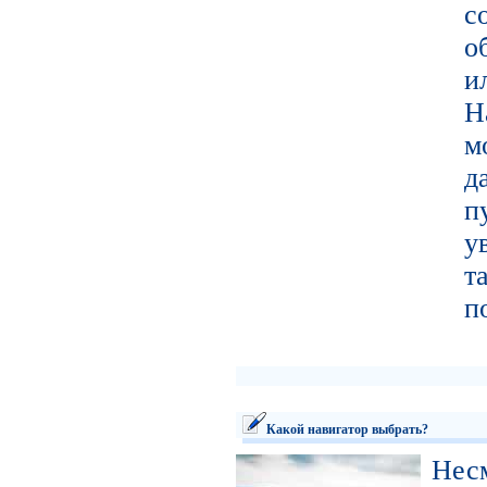
с
о
и
Н
м
д
п
у
т
п
Какой навигатор выбрать?
Не