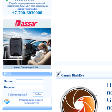
Служба поддержки пользователей
навигаторов GARMIN (без выходных)
support@gps.kz
+7-700-6030000
ВХОД
Garmin BirdsEye
Логин:
Н
Пароль:
п
Забыли пароль?
G
Регистрация нового
пользователя
п