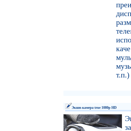
пре
ди
ра
тел
исп
кач
муль
муз
т.п.
Экшн-камера true 1080p HD
Э
з