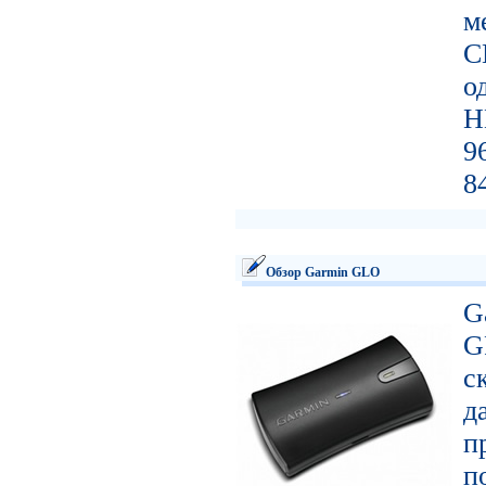
м
C
о
H
9
8
Обзор Garmin GLO
G
G
с
д
п
п