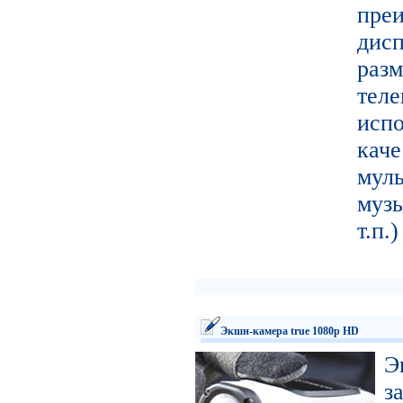
пре
ди
ра
тел
исп
кач
муль
муз
т.п.
Экшн-камера true 1080p HD
Э
з