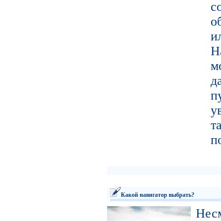
с
о
и
Н
м
д
п
у
т
п
Какой навигатор выбрать?
Не