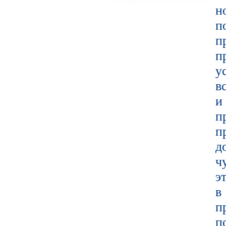
н
п
п
у
в
и
п
п
д
ч
э
в
п
п