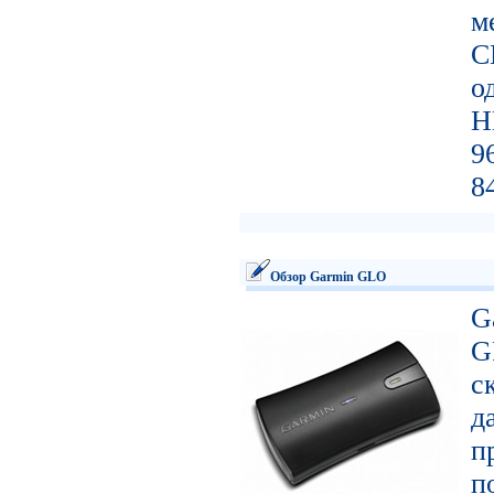
м
C
о
H
9
8
Обзор Garmin GLO
G
G
с
д
п
п