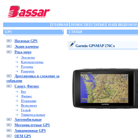
ГЛАВНАЯ
НОВОСТИ
СТАТЬИ
НАШ ВИДЕОБЛО
GPS
СТАТЬИ
Носимые GPS
Garmin GPSMAP 276Cx
Экшн-камеры
Река-море
Эхолоты
Картплоттеры
Радары
Panoptix
Дрессировка и слежение за
собаками
Спорт, Фитнес
Бег
Фитнес
Плавание
Велоспорт
Гольф
Универсальные
Автомобильные
Мотоциклетные GPS
Авиационные GPS
OEM GPS