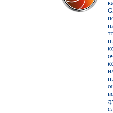
к
G
п
т
п
к
о
к
и
п
о
в
д
с