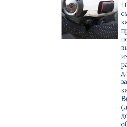
1
с
к
п
в
и
р
д
з
к
В
(
д
о