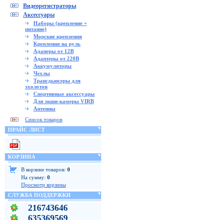
Видеорегистраторы
Аксессуары
Наборы (крепление +
питание)
Морские крепления
Крепления на руль
Адаперы от 12В
Адаптеры от 220В
Аккумуляторы
Чехлы
Трансдьюсеры для
эхолотов
Спортивные аксессуары
Для экшн-камеры VIRB
Антенны
Список товаров
ПРАЙС ЛИСТ
КОРЗИНА
В корзине товаров:
0
На сумму:
0
Просмотр корзины
СЛУЖБА ПОДДЕРЖКИ
216743646
635369569