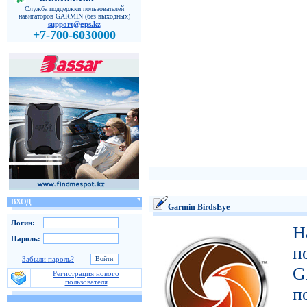
Служба поддержки пользователей
навигаторов GARMIN (без выходных)
support@gps.kz
+7-700-6030000
ВХОД
Garmin BirdsEye
Логин:
Н
Пароль:
п
Забыли пароль?
G
Регистрация нового
пользователя
п