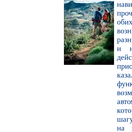
нав
про
оби
воз
раз
и н
де
прио
каза
фун
во
авт
кот
шагу
на 