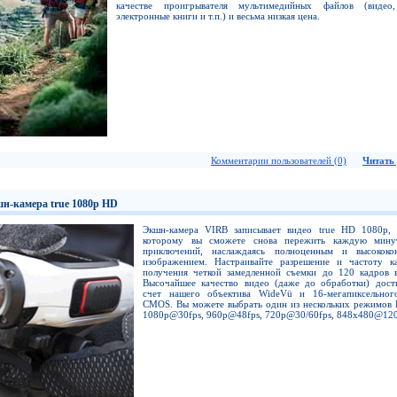
качестве проигрывателя мультимедийных файлов (видео
электронные книги и т.п.) и весьма низкая цена.
Комментарии пользователей (0)
Читать 
н-камера true 1080p HD
Экшн-камера VIRB записывает видео true HD 1080p, 
которому вы сможете снова пережить каждую мину
приключений, наслаждаясь полноценным и высококо
изображением. Настраивайте разрешение и частоту к
получения четкой замедленной съемки до 120 кадров в
Высочайшее качество видео (даже до обработки) дости
счет нашего объектива WideVü и 16-мегапиксельног
CMOS. Вы можете выбрать один из нескольких режимов 
1080p@30fps, 960p@48fps, 720p@30/60fps, 848x480@120