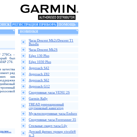
ОИСК
РЕГИСТРАЦИЯ ПРИБОРА
ПОМОЩЬ
НОВИНКИ
Часы Descent Mk2i/Descent T1
Bundle
Часы Descent Mk2S
P 276Cx –
Edge 130 Plus
торый был
SMAP 276.
Edge 1030 Plus
Approach S42
е качества
имеет ряд
Approach Z82
аких как
 поддержка
Approach S62
дюймовый
Approach G12
строенный
ехосевой
Спортивные часы VENU 2S
Garmin Rally
TREAD рекреационный
спутниковый навигатор
Мультиспортивные часы Enduro
Спортивные часы Forerunner 35
Стильные смарт-часы Lily
далее...
Детский фитнес трекер vivofit®
jr. 3