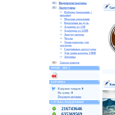
Видеорегистраторы
Аксессуары
Gar
Наборы (крепление +
питание)
Морские крепления
Крепления на руль
Адаперы от 12В
Адаптеры от 220В
Аккумуляторы
Чехлы
Трансдьюсеры для
эхолотов
Спортивные аксессуары
Для экшн-камеры VIRB
Антенны
Список товаров
ПРАЙС ЛИСТ
КОРЗИНА
Как
В корзине товаров:
0
На сумму:
0
Просмотр корзины
СЛУЖБА ПОДДЕРЖКИ
216743646
635369569