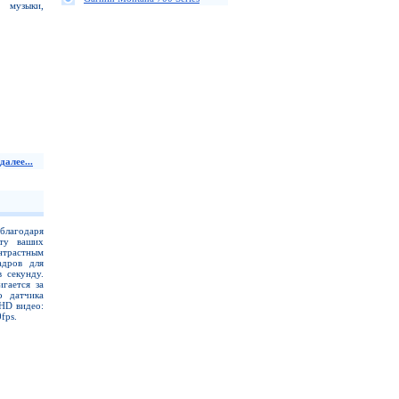
, музыки,
далее...
благодаря
ту ваших
нтрастным
адров для
 секунду.
гается за
о датчика
HD видео:
fps.