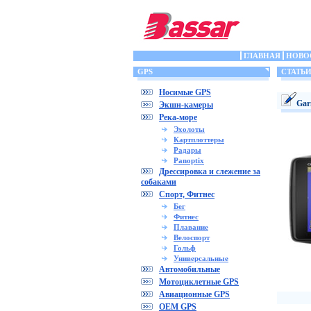
ГЛАВНАЯ
НОВО
GPS
СТАТЬ
Носимые GPS
Gar
Экшн-камеры
Река-море
Эхолоты
Картплоттеры
Радары
Panoptix
Дрессировка и слежение за
собаками
Спорт, Фитнес
Бег
Фитнес
Плавание
Велоспорт
Гольф
Универсальные
Автомобильные
Мотоциклетные GPS
Авиационные GPS
OEM GPS