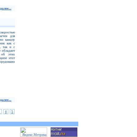
далее...
скоростью
начен для
по каналу
ник как с
, так и с
е обладает
 об этих
ципе этот
орудовано
далее...
3
4
5