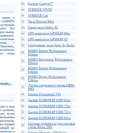
Garmin Catalyst™
STRIKER VIVID
STRIKER Cast
N знают о
ов GARMIN
Часы Descent Mk2
астровых
Смарт-весы Index S2
атам. Эта
орисованы,
GPS навигатор GPSMAP 66sr
овщиками.
различных
GPS навигатор GPSMAP 65
ртами, с
Спортивные часы Venu Sq Series
Например,
аселённых
MARQ Athlete Performance
м, такая
Edition
MARQ Adventurer Performance
Edition
MARQ Aviator Performance
Edition
MARQ Driver Performance
Edition
далее...
Датчик сердечного ритма HRM-
PRO
Garmin Forerunner 745
Garmin ECHOMAP UHD 92sv
Garmin ECHOMAP UHD 72sv
шли в наш
 о разнице
Garmin ECHOMAP UHD 72cv
но, зачем
меньшими
Garmin ECHOMAP UHD 62cv
игаторов,
Cистема трекинга и дрессировки
 на первый
собак Alpha 200i
одящий до
 прибора в
Garmin Montana 700 Series