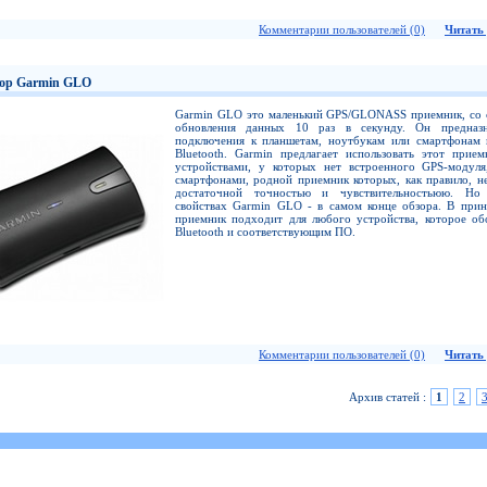
Комментарии пользователей (0)
Читать 
ор Garmin GLO
Garmin GLO это маленький GPS/GLONASS приемник, со 
обновления данных 10 раз в секунду. Он предназ
подключения к планшетам, ноутбукам или смартфонам 
Bluetooth. Garmin предлагает использовать этот прием
устройствами, у которых нет встроенного GPS-модуля
смартфонами, родной приемник которых, как правило, н
достаточной точностью и чувствительностьюю. Но
свойствах Garmin GLO - в самом конце обзора. В прин
приемник подходит для любого устройства, которое об
Bluetooth и соответствующим ПО.
Комментарии пользователей (0)
Читать 
Архив статей :
1
2