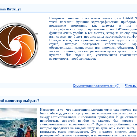
min BirdsEye
Наверняка, многие пользователи навигаторов GARMI
такой полезной функции картографических прибор
последнего поколения, как загрузка в них р
топографических карт, привязанных по GPS-координ
функция очень удобна в тех местах, которые не еще пр
или совсем не будут прорисованы картографати-оцифр
Прежде всего, эта функция полезна для туристов и 
служб, которые пользуются собственными ка
обозначенными маршрутами или прочими объектами. 
лесные тропинки, мосты, располагающиеся далеко от н
пунктов. Для людей же, увлекающихся геокешинго
возможность - вообще подарок.
Комментарии пользователей (0)
Читать 
ой навигатор выбрать?
Несмотря на то, что навигационныетехнологии уже прочно во
быт и обиход, до сих пор у многих возникает масса вопросов
между автомобильными и носимыми приборами. И действитель
приобретать дорогой прибор с, казалось бы, гораздо 
функциональными возможностями? Ведь у автомобильных нав
которые продаются на каждом шагу по цене от 7 тысяч тенге,
взгляд,есть масса преимуществ. Это и размер дисплея, дох
размеров небольшого телевизора, и возможность использования