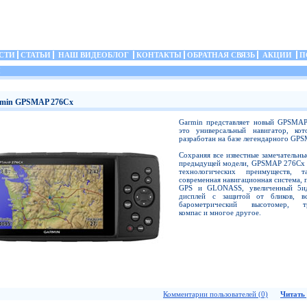
СТИ
СТАТЬИ
НАШ ВИДЕОБЛОГ
КОНТАКТЫ
ОБРАТНАЯ СВЯЗЬ
АКЦИИ
П
И
min GPSMAP 276Cx
Garmin представляет новый GPSMA
это универсальный навигатор, ко
разработан на базе легендарного GP
Сохраняя все известные замечательны
предыдущей модели, GPSMAP 276Cx 
технологических преимуществ, т
современная навигационная система,
GPS и GLONASS, увеличенный 5и
дисплей с защитой от бликов, в
барометрический высотомер, тр
компас и многое другое.
Комментарии пользователей (0)
Читать 