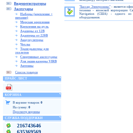
Видеорегистраторы
"Бассар Электроникс"
- является офи
Аксессуары
техники - японской корпорации C
Navigation (США) - одного из 
Наборы (крепление +
оборудования.
питание)
Морские крепления
Крепления на руль
Адаперы от 12В
Адаптеры от 220В
Аккумуляторы
Чехлы
Трансдьюсеры для
эхолотов
Спортивные аксессуары
Для экшн-камеры VIRB
Антенны
Список товаров
ПРАЙС ЛИСТ
КОРЗИНА
В корзине товаров:
0
На сумму:
0
Просмотр корзины
СЛУЖБА ПОДДЕРЖКИ
216743646
635369569