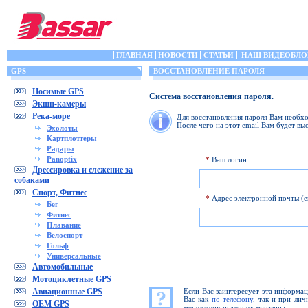
ГЛАВНАЯ
НОВОСТИ
СТАТЬИ
НАШ ВИДЕОБЛО
GPS
ВОССТАНОВЛЕНИЕ ПАРОЛЯ
Носимые GPS
Система восстановления пароля.
Экшн-камеры
Река-море
Для восстановления пароля Вам необхо
После чего на этот email Вам будет вы
Эхолоты
Картплоттеры
Радары
Panoptix
*
Ваш логин:
Дрессировка и слежение за
собаками
Спорт, Фитнес
*
Адрес электронной почты (em
Бег
Фитнес
Плавание
Велоспорт
Гольф
Универсальные
Автомобильные
Мотоциклетные GPS
Авиационные GPS
Если Вас заинтересует эта информа
Вас как
по телефону
, так и при ли
OEM GPS
менеджеру интернет-магазина.