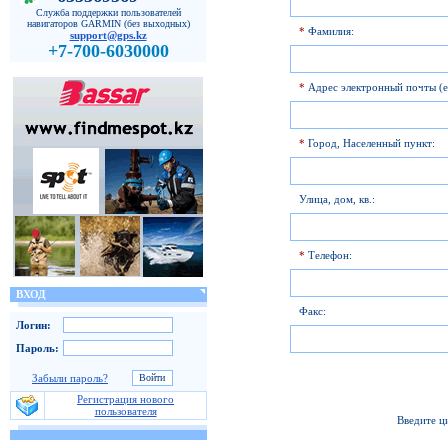
Служба поддержки пользователей
навигаторов GARMIN (без выходных)
*
Фамилия:
support@gps.kz
+7-700-6030000
*
Адрес электронный почты (e
*
Город, Населенный пункт:
Улица, дом, кв.:
*
Телефон:
ВХОД
Факс:
Логин:
Пароль:
Забыли пароль?
Регистрация нового
пользователя
Введите ц