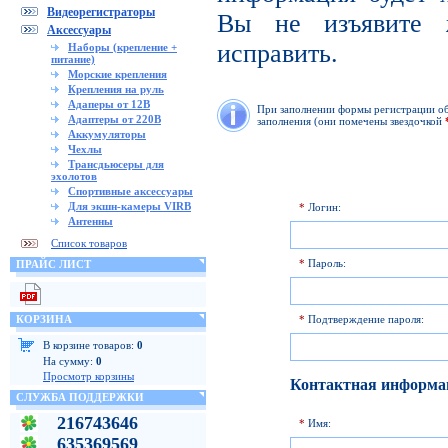
Видеорегистраторы
Вы не изъявите 
Аксессуары
исправить.
Наборы (крепление +
питание)
Морские крепления
Крепления на руль
Адаперы от 12В
При заполнении формы регистрации обр
Адаптеры от 220В
заполнения (они помечены звездочкой
Аккумуляторы
Чехлы
Трансдьюсеры для
эхолотов
Спортивные аксессуары
Для экшн-камеры VIRB
*
Логин:
Антенны
Список товаров
*
Пароль:
ПРАЙС ЛИСТ
КОРЗИНА
*
Подтверждение пароля:
В корзине товаров:
0
На сумму:
0
Просмотр корзины
Контактная информа
СЛУЖБА ПОДДЕРЖКИ
216743646
*
Имя:
635369569