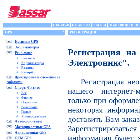
ГЛАВНАЯ
НОВОСТИ
СТАТЬИ
НАШ ВИДЕОБЛО
GPS
РЕГИСТРАЦИЯ
Носимые GPS
Экшн-камеры
Регистрация на
Река-море
Эхолоты
Электроникс".
Картплоттеры
Радары
Panoptix
Дрессировка и слежение за
Регистрация нео
собаками
Спорт, Фитнес
нашего интернет-
Бег
Фитнес
только при оформле
Плавание
Велоспорт
некоторая информа
Гольф
Универсальные
доставить Вам заказ
Автомобильные
Зарегистрироваться 
Мотоциклетные GPS
Авиационные GPS
информация будет х
OEM GPS