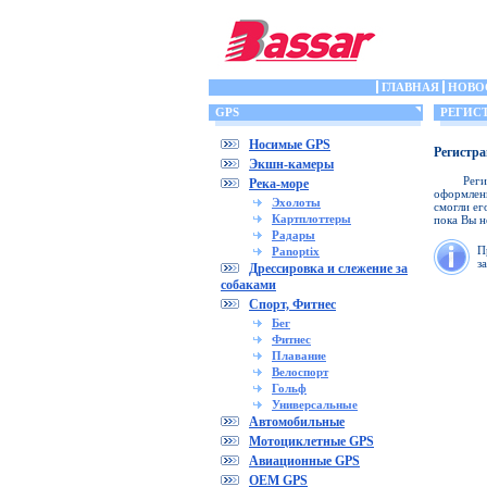
ГЛАВНАЯ
НОВО
GPS
РЕГИС
Носимые GPS
Регистра
Экшн-камеры
Рег
Река-море
оформлени
Эхолоты
смогли ег
Картплоттеры
пока Вы н
Радары
П
Panoptix
з
Дрессировка и слежение за
собаками
Спорт, Фитнес
Бег
Фитнес
Плавание
Велоспорт
Гольф
Универсальные
Автомобильные
Мотоциклетные GPS
Авиационные GPS
OEM GPS