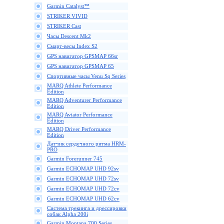
Garmin Catalyst™
STRIKER VIVID
STRIKER Cast
Часы Descent Mk2
Смарт-весы Index S2
GPS навигатор GPSMAP 66sr
GPS навигатор GPSMAP 65
Спортивные часы Venu Sq Series
MARQ Athlete Performance
Edition
MARQ Adventurer Performance
Edition
MARQ Aviator Performance
Edition
MARQ Driver Performance
Edition
Датчик сердечного ритма HRM-
PRO
Garmin Forerunner 745
Garmin ECHOMAP UHD 92sv
Garmin ECHOMAP UHD 72sv
Garmin ECHOMAP UHD 72cv
Garmin ECHOMAP UHD 62cv
Cистема трекинга и дрессировки
собак Alpha 200i
Garmin Montana 700 Series