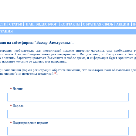
СТИ
СТАТЬИ
НАШ ВИДЕОБЛОГ
КОНТАКТЫ
ОБРАТНАЯ СВЯЗЬ
АКЦИИ
П
ТРАЦИЯ
ция на сайте фирмы "Бассар Электроникс".
истрация необязательна для посетителей нашего интернет-магазина, она необходима т
и заказа. Нам необходима некоторая информация о Вас для того, чтобы доставить Вам з
о оплатить. Зарегистрироваться Вы можете в любое время, и информация будет храниться д
е изъявите желание ее удалить или исправить.
ри заполнении формы регистрации обратите внимание, что некоторые поля обязательны для
аполнения (они помечены звездочкой
*
).
*
Логин:
*
Пароль:
*
Подтверждение пароля: