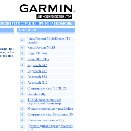
ОИСК
РЕГИСТРАЦИЯ ПРИБОРА
ПОМОЩЬ
НОВИНКИ
Часы Descent Mk2i/Descent T1
Bundle
Часы Descent Mk2S
олько при
аказ, и Вы
Edge 130 Plus
о тех пор,
Edge 1030 Plus
Approach S42
Approach Z82
Approach S62
Approach G12
Спортивные часы VENU 2S
Garmin Rally
TREAD рекреационный
спутниковый навигатор
Мультиспортивные часы Enduro
Спортивные часы Forerunner 35
Стильные смарт-часы Lily
Детский фитнес трекер vivofit®
jr. 3