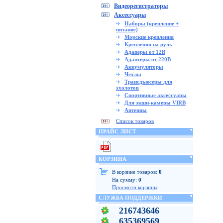
Видеорегистраторы
Аксессуары
Наборы (крепление +
питание)
Морские крепления
Крепления на руль
Адаперы от 12В
Адаптеры от 220В
Аккумуляторы
Чехлы
Трансдьюсеры для
эхолотов
Спортивные аксессуары
Для экшн-камеры VIRB
Антенны
Список товаров
ПРАЙС ЛИСТ
КОРЗИНА
В корзине товаров:
0
На сумму:
0
Просмотр корзины
СЛУЖБА ПОДДЕРЖКИ
216743646
635369569