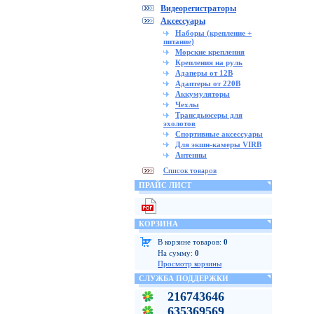
Видеорегистраторы
Аксессуары
Наборы (крепление +
питание)
Морские крепления
Крепления на руль
Адаперы от 12В
Адаптеры от 220В
Аккумуляторы
Чехлы
Трансдьюсеры для
эхолотов
Спортивные аксессуары
Для экшн-камеры VIRB
Антенны
Список товаров
ПРАЙС ЛИСТ
КОРЗИНА
В корзине товаров:
0
На сумму:
0
Просмотр корзины
СЛУЖБА ПОДДЕРЖКИ
216743646
635369569