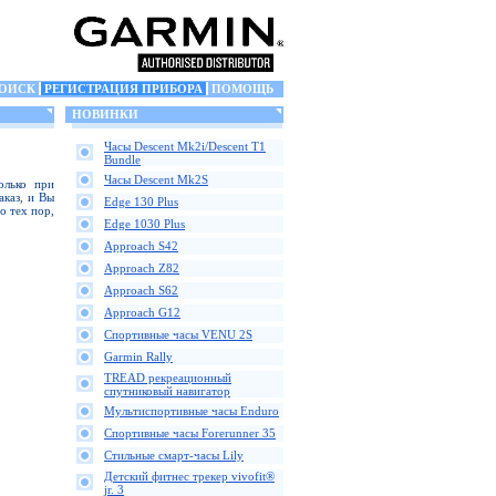
ОИСК
РЕГИСТРАЦИЯ ПРИБОРА
ПОМОЩЬ
НОВИНКИ
Часы Descent Mk2i/Descent T1
Bundle
Часы Descent Mk2S
олько при
аказ, и Вы
Edge 130 Plus
о тех пор,
Edge 1030 Plus
Approach S42
Approach Z82
Approach S62
Approach G12
Спортивные часы VENU 2S
Garmin Rally
TREAD рекреационный
спутниковый навигатор
Мультиспортивные часы Enduro
Спортивные часы Forerunner 35
Стильные смарт-часы Lily
Детский фитнес трекер vivofit®
jr. 3