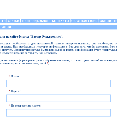
СТИ
СТАТЬИ
НАШ ВИДЕОБЛОГ
КОНТАКТЫ
ОБРАТНАЯ СВЯЗЬ
АКЦИИ
П
ТРАЦИЯ
ция на сайте фирмы "Бассар Электроникс".
истрация необязательна для посетителей нашего интернет-магазина, она необходима т
и заказа. Нам необходима некоторая информация о Вас для того, чтобы доставить Вам з
о оплатить. Зарегистрироваться Вы можете в любое время, и информация будет храниться д
е изъявите желание ее удалить или исправить.
ри заполнении формы регистрации обратите внимание, что некоторые поля обязательны для
аполнения (они помечены звездочкой
*
).
*
Логин:
*
Пароль:
*
Подтверждение пароля: