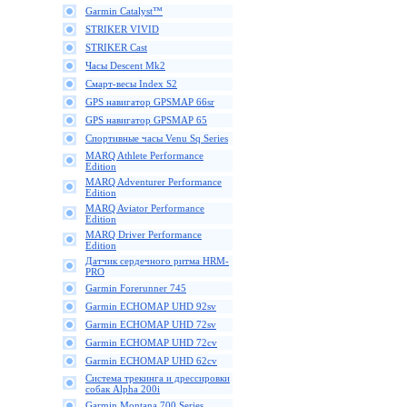
Garmin Catalyst™
STRIKER VIVID
STRIKER Cast
Часы Descent Mk2
Смарт-весы Index S2
GPS навигатор GPSMAP 66sr
GPS навигатор GPSMAP 65
Спортивные часы Venu Sq Series
MARQ Athlete Performance
Edition
MARQ Adventurer Performance
Edition
MARQ Aviator Performance
Edition
MARQ Driver Performance
Edition
Датчик сердечного ритма HRM-
PRO
Garmin Forerunner 745
Garmin ECHOMAP UHD 92sv
Garmin ECHOMAP UHD 72sv
Garmin ECHOMAP UHD 72cv
Garmin ECHOMAP UHD 62cv
Cистема трекинга и дрессировки
собак Alpha 200i
Garmin Montana 700 Series