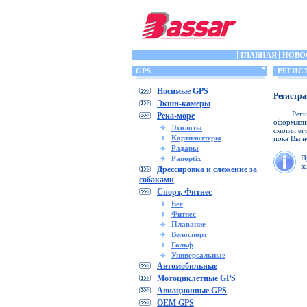
ГЛАВНАЯ
НОВО
GPS
РЕГИС
Носимые GPS
Регистра
Экшн-камеры
Рег
Река-море
оформлени
Эхолоты
смогли ег
Картплоттеры
пока Вы н
Радары
П
Panoptix
з
Дрессировка и слежение за
собаками
Спорт, Фитнес
Бег
Фитнес
Плавание
Велоспорт
Гольф
Универсальные
Автомобильные
Мотоциклетные GPS
Авиационные GPS
OEM GPS