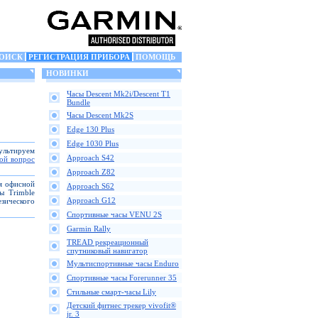
ОИСК
РЕГИСТРАЦИЯ ПРИБОРА
ПОМОЩЬ
НОВИНКИ
Часы Descent Mk2i/Descent T1
Bundle
Часы Descent Mk2S
Edge 130 Plus
Edge 1030 Plus
сультируем
Approach S42
вой вопрос
Approach Z82
ля офисной
Approach S62
ы Trimble
Approach G12
зического
Спортивные часы VENU 2S
Garmin Rally
TREAD рекреационный
спутниковый навигатор
Мультиспортивные часы Enduro
Спортивные часы Forerunner 35
Стильные смарт-часы Lily
Детский фитнес трекер vivofit®
jr. 3