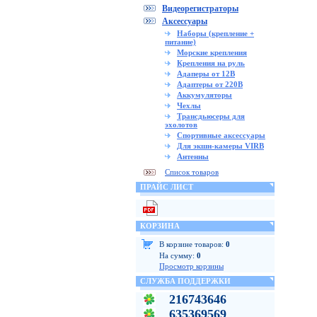
Видеорегистраторы
Аксессуары
Наборы (крепление +
питание)
Морские крепления
Крепления на руль
Адаперы от 12В
Адаптеры от 220В
Аккумуляторы
Чехлы
Трансдьюсеры для
эхолотов
Спортивные аксессуары
Для экшн-камеры VIRB
Антенны
Список товаров
ПРАЙС ЛИСТ
КОРЗИНА
В корзине товаров:
0
На сумму:
0
Просмотр корзины
СЛУЖБА ПОДДЕРЖКИ
216743646
635369569