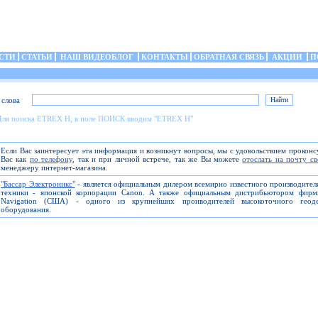
СТИ
СТАТЬИ
НАШ ВИДЕОБЛОГ
КОНТАКТЫ
ОБРАТНАЯ СВЯЗЬ
АКЦИИ
П
 слова
Для поиска ETREX H, в поле ПОИСК вводим "ETREX H"
Если Вас заинтересует эта информация и возникнут вопросы, мы с удовольствием прокон
Вас как
по телефону
, так и при личной встрече, так же Вы можете
отослать на почту с
менеджеру интернет-магазина.
"Бассар Электроникс"
- является официальным дилером всемирно известного производите
техники - японской корпорации Canon. А также официальным дистрибьютором фирм
Navigation (США) - одного из крупнейших проиводителей высокоточного геоде
оборудования.