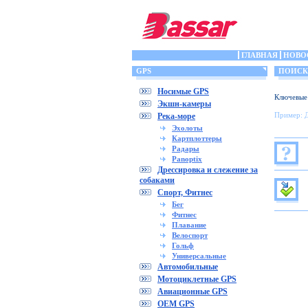
ГЛАВНАЯ
НОВО
GPS
ПОИСК
Носимые GPS
Ключевые
Экшн-камеры
Пример: 
Река-море
Эхолоты
Картплоттеры
Радары
Panoptix
Дрессировка и слежение за
собаками
Спорт, Фитнес
Бег
Фитнес
Плавание
Велоспорт
Гольф
Универсальные
Автомобильные
Мотоциклетные GPS
Авиационные GPS
OEM GPS