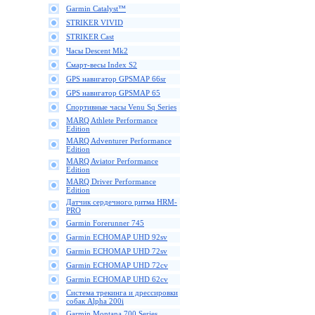
Garmin Catalyst™
STRIKER VIVID
STRIKER Cast
Часы Descent Mk2
Смарт-весы Index S2
GPS навигатор GPSMAP 66sr
GPS навигатор GPSMAP 65
Спортивные часы Venu Sq Series
MARQ Athlete Performance
Edition
MARQ Adventurer Performance
Edition
MARQ Aviator Performance
Edition
MARQ Driver Performance
Edition
Датчик сердечного ритма HRM-
PRO
Garmin Forerunner 745
Garmin ECHOMAP UHD 92sv
Garmin ECHOMAP UHD 72sv
Garmin ECHOMAP UHD 72cv
Garmin ECHOMAP UHD 62cv
Cистема трекинга и дрессировки
собак Alpha 200i
Garmin Montana 700 Series