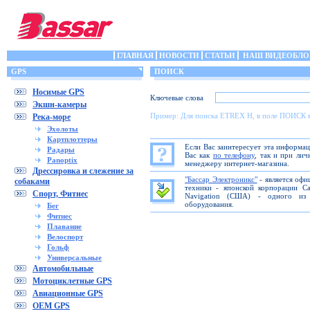
ГЛАВНАЯ
НОВОСТИ
СТАТЬИ
НАШ ВИДЕОБЛО
GPS
ПОИСК
Носимые GPS
Ключевые слова
Экшн-камеры
Пример: Для поиска ETREX H, в поле ПОИСК 
Река-море
Эхолоты
Картплоттеры
Если Вас заинтересует эта информа
Радары
Вас как
по телефону
, так и при ли
Panoptix
менеджеру интернет-магазина.
Дрессировка и слежение за
"Бассар Электроникс"
- является офи
собаками
техники - японской корпорации C
Спорт, Фитнес
Navigation (США) - одного из 
оборудования.
Бег
Фитнес
Плавание
Велоспорт
Гольф
Универсальные
Автомобильные
Мотоциклетные GPS
Авиационные GPS
OEM GPS