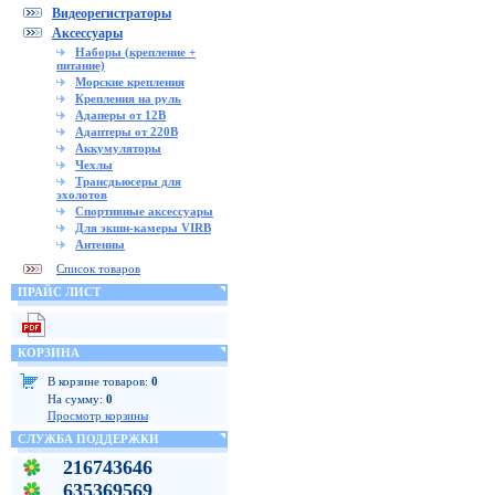
Видеорегистраторы
Аксессуары
Наборы (крепление +
питание)
Морские крепления
Крепления на руль
Адаперы от 12В
Адаптеры от 220В
Аккумуляторы
Чехлы
Трансдьюсеры для
эхолотов
Спортивные аксессуары
Для экшн-камеры VIRB
Антенны
Список товаров
ПРАЙС ЛИСТ
КОРЗИНА
В корзине товаров:
0
На сумму:
0
Просмотр корзины
СЛУЖБА ПОДДЕРЖКИ
216743646
635369569