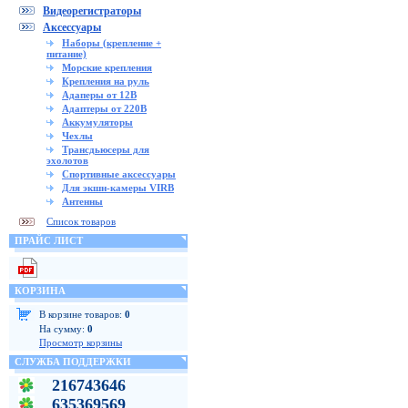
Видеорегистраторы
Аксессуары
Наборы (крепление +
питание)
Морские крепления
Крепления на руль
Адаперы от 12В
Адаптеры от 220В
Аккумуляторы
Чехлы
Трансдьюсеры для
эхолотов
Спортивные аксессуары
Для экшн-камеры VIRB
Антенны
Список товаров
ПРАЙС ЛИСТ
КОРЗИНА
В корзине товаров:
0
На сумму:
0
Просмотр корзины
СЛУЖБА ПОДДЕРЖКИ
216743646
635369569