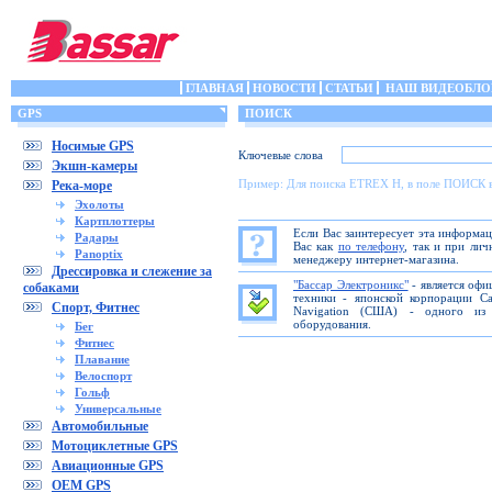
ГЛАВНАЯ
НОВОСТИ
СТАТЬИ
НАШ ВИДЕОБЛО
GPS
ПОИСК
Носимые GPS
Ключевые слова
Экшн-камеры
Пример: Для поиска ETREX H, в поле ПОИСК 
Река-море
Эхолоты
Картплоттеры
Если Вас заинтересует эта информа
Радары
Вас как
по телефону
, так и при ли
Panoptix
менеджеру интернет-магазина.
Дрессировка и слежение за
"Бассар Электроникс"
- является офи
собаками
техники - японской корпорации C
Спорт, Фитнес
Navigation (США) - одного из 
оборудования.
Бег
Фитнес
Плавание
Велоспорт
Гольф
Универсальные
Автомобильные
Мотоциклетные GPS
Авиационные GPS
OEM GPS