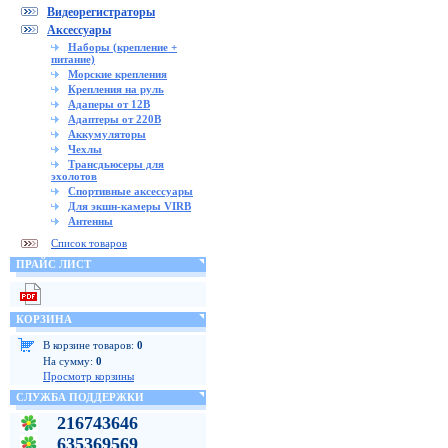
Видеорегистраторы
Аксессуары
Наборы (крепление +
питание)
Морские крепления
Крепления на руль
Адаперы от 12В
Адаптеры от 220В
Аккумуляторы
Чехлы
Трансдьюсеры для
эхолотов
Спортивные аксессуары
Для экшн-камеры VIRB
Антенны
Список товаров
ПРАЙС ЛИСТ
КОРЗИНА
В корзине товаров:
0
На сумму:
0
Просмотр корзины
СЛУЖБА ПОДДЕРЖКИ
216743646
635369569