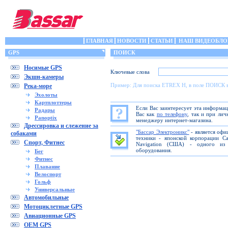
ГЛАВНАЯ
НОВОСТИ
СТАТЬИ
НАШ ВИДЕОБЛО
GPS
ПОИСК
Носимые GPS
Ключевые слова
Экшн-камеры
Пример: Для поиска ETREX H, в поле ПОИСК 
Река-море
Эхолоты
Картплоттеры
Если Вас заинтересует эта информа
Радары
Вас как
по телефону
, так и при ли
Panoptix
менеджеру интернет-магазина.
Дрессировка и слежение за
"Бассар Электроникс"
- является офи
собаками
техники - японской корпорации C
Спорт, Фитнес
Navigation (США) - одного из 
оборудования.
Бег
Фитнес
Плавание
Велоспорт
Гольф
Универсальные
Автомобильные
Мотоциклетные GPS
Авиационные GPS
OEM GPS